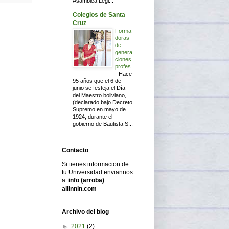
Asamblea Legi...
Colegios de Santa
Cruz
Forma
doras
de
genera
ciones
profes
-
Hace
95 años que el 6 de
junio se festeja el Día
del Maestro boliviano,
(declarado bajo Decreto
Supremo en mayo de
1924, durante el
gobierno de Bautista S...
Contacto
Si tienes informacion de
tu Universidad enviannos
a:
info (arroba)
allinnin.com
Archivo del blog
►
2021
(2)