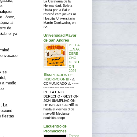
rgadura,
La Caravana de la
Hermandad: Bolivia
za.
Unida por la Salud
ualquier
retornó este jueves al
do López,
Hospital Universitario
López al
Martín Dockweiler, en
Sa...
erre de
Gabriel ya
Universidad Mayor
de San Andres
P.E.T.A
.E.N.G.
erminó
DERE
 convocado
CHO -
GESTI
ON
2024
y se
🟥AMPLIACION DE
tel,
INSCRIPCION🟥
-
⚠
o a medio
COMUNICADO ⚠ 〰〰
〰〰〰〰〰〰〰〰〰
upo
P.E.T.A.E.N.G.
DERECHO - GESTION
2024 🟥AMPLIACION
s, La
DE INSCRIPCION🟥 📅
hasta el viernes 3 de
mocionó
mayo📆 Mediante
 fiestas
decisión adopt...
Encuentro de
Promociones
Torneo