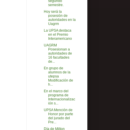
segundo
semestre.
Hoy será la
posesión de
autoridades en la
Uagrm
La UPSA destaca
en el Premio
Interamericano
UAGRM
Posesionan a
autoridades de
16 facultades
de...
En grupo de
alumnos de la
utepsa
Modificación de
h...
En el marco del
programa de
Internacionalizac
ión s...
UPSA Mención de
Honor por parte
del jurado del
Pre...
Día de Milton