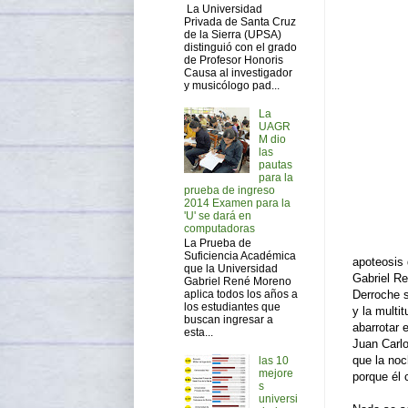
La Universidad
Privada de Santa Cruz
de la Sierra (UPSA)
distinguió con el grado
de Profesor Honoris
Causa al investigador
y musicólogo pad...
La
UAGR
M dio
las
pautas
para la
prueba de ingreso
2014 Examen para la
'U' se dará en
computadoras
La Prueba de
Suficiencia Académica
apoteosis
que la Universidad
Gabriel R
Gabriel René Moreno
aplica todos los años a
Derroche s
los estudiantes que
y la multi
buscan ingresar a
abarrotar 
esta...
Juan Carlo
que la noc
las 10
mejore
porque él 
s
universi