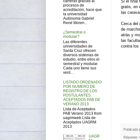
carreras gracias al
Si el fina
procesos de
gratis, en
acreditación, hace que
las carav
la universidad
Autónoma Gabriel
René Moren...
Cerca del 
de marchis
¿Semestral o
atrás y mo
modular?
las facult
Las diferentes
contra los
universidades de
Santa Cruz ofrecen
diversos sistemas de
estudio, entre ellos el
semestral y modular.
Cada uno tiene sus
vent...
LISTADO ORDENADO
POR NUMERO DE
REGISTRO DE LOS
POSTULANTES
ACEPTADOS PAB DE
VERANO 2013
Lista de Aceptados
PAB Verano 2013 from
uagrmweb Lista de
Aceptados UAGRM
2013
Publicado
UAGR
Etiquetas: