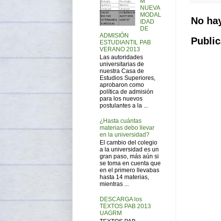
M
NUEVA
MODAL
No ha
IDAD
DE
ADMISIÓN
Public
ESTUDIANTIL PAB
VERANO 2013
Las autoridades
universitarias de
nuestra Casa de
Estudios Superiores,
aprobaron como
política de admisión
para los nuevos
postulantes a la ...
¿Hasta cuántas
materias debo llevar
en la universidad?
El cambio del colegio
a la universidad es un
gran paso, más aún si
se toma en cuenta que
en el primero llevabas
hasta 14 materias,
mientras ...
DESCARGA los
TEXTOS PAB 2013
UAGRM