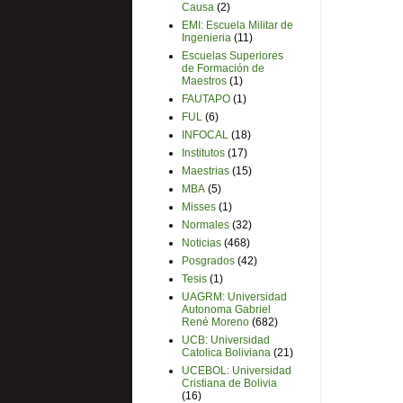
Causa
(2)
EMI: Escuela Militar de
Ingenieria
(11)
Escuelas Superiores
de Formación de
Maestros
(1)
FAUTAPO
(1)
FUL
(6)
INFOCAL
(18)
Institutos
(17)
Maestrias
(15)
MBA
(5)
Misses
(1)
Normales
(32)
Noticias
(468)
Posgrados
(42)
Tesis
(1)
UAGRM: Universidad
Autonoma Gabriel
René Moreno
(682)
UCB: Universidad
Catolica Boliviana
(21)
UCEBOL: Universidad
Cristiana de Bolivia
(16)