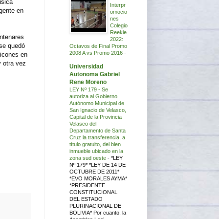
úsica
Interpr
 gente en
omocio
nes
Colegio
Reekie
entenares
2022:
 se quedó
Octavos de Final Promo
2008 A vs Promo 2016
-
sicones en
 otra vez
Universidad
Autonoma Gabriel
Rene Moreno
LEY Nº 179 - Se
autoriza al Gobierno
Autónomo Municipal de
San Ignacio de Velasco,
Capital de la Provincia
Velasco del
Departamento de Santa
Cruz la transferencia, a
título gratuito, del bien
inmueble ubicado en la
zona sud oeste
-
*LEY
Nº 179* *LEY DE 14 DE
OCTUBRE DE 2011*
*EVO MORALES AYMA*
*PRESIDENTE
CONSTITUCIONAL
DEL ESTADO
PLURINACIONAL DE
BOLIVIA* Por cuanto, la