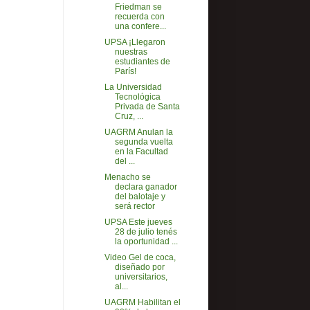
Friedman se
recuerda con
una confere...
UPSA ¡Llegaron
nuestras
estudiantes de
París!
La Universidad
Tecnológica
Privada de Santa
Cruz, ...
UAGRM Anulan la
segunda vuelta
en la Facultad
del ...
Menacho se
declara ganador
del balotaje y
será rector
UPSA Este jueves
28 de julio tenés
la oportunidad ...
Video Gel de coca,
diseñado por
universitarios,
al...
UAGRM Habilitan el