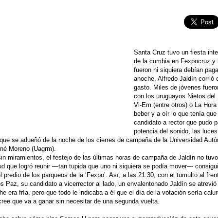
Santa Cruz tuvo un fiesta int
de la cumbia en Fexpocruz y 
fueron ni siquiera debían paga
anoche, Alfredo Jaldín corrió 
gasto. Miles de jóvenes fueron
con los uruguayos Nietos del 
Vi-Em (entre otros) o La Hora
beber y a oír lo que tenía que 
candidato a rector que pudo p
potencia del sonido, las luces
 que se adueñó de la noche de los cierres de campaña de la Universidad Aut
ené Moreno (Uagrm).
in miramientos, el festejo de las últimas horas de campaña de Jaldín no tuv
tud que logró reunir —tan tupida que uno ni siquiera se podía mover— consigu
el predio de los parqueos de la ‘Fexpo’. Así, a las 21:30, con el tumulto al fre
s Paz, su candidato a vicerrector al lado, un envalentonado Jaldín se atrevió 
he era fría, pero que todo le indicaba a él que el día de la votación sería calu
cree que va a ganar sin necesitar de una segunda vuelta.