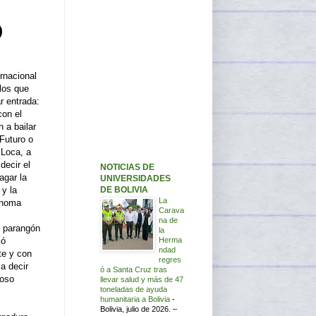
ernacional
los que
r entrada:
con el
 a bailar
Futuro o
 Loca, a
decir el
NOTICIAS DE
agar la
UNIVERSIDADES
DE BOLIVIA
 y la
La
ónoma
Carava
na de
o parangón
la
Herma
ió
ndad
nte y con
regres
a decir
ó a Santa Cruz tras
roso
llevar salud y más de 47
toneladas de ayuda
humanitaria a Bolivia
-
Bolivia, julio de 2026. –