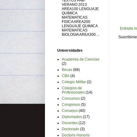
TEXTOS PAB-
VERANO 2013
AREA100 LENGUAJE
QUIMICA
MATEMATICAS
FISICA AREA200
LENGUAJE QUIMICA
Entrada m
MATEMATICAS
BIOLOGIA AREA300 ...
Suscribirse
Universidades
Academia de Ciencias
(2)
Becas
(68)
CBA
(4)
Colegio Militar
(2)
Colegios de
Profesionales
(14)
Concursos
(2)
Congresos
(5)
Consejos
(40)
Diplomados
(17)
Docentes
(12)
Doctorado
(3)
Doctoris Honoris