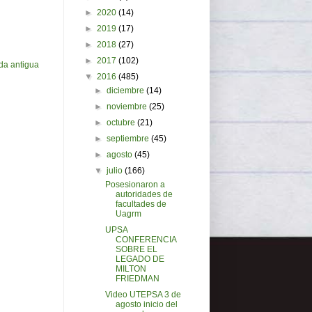
►
2020
(14)
►
2019
(17)
►
2018
(27)
►
2017
(102)
da antigua
▼
2016
(485)
►
diciembre
(14)
►
noviembre
(25)
►
octubre
(21)
►
septiembre
(45)
►
agosto
(45)
▼
julio
(166)
Posesionaron a
autoridades de
facultades de
Uagrm
UPSA
CONFERENCIA
SOBRE EL
LEGADO DE
MILTON
FRIEDMAN
Video UTEPSA 3 de
agosto inicio del