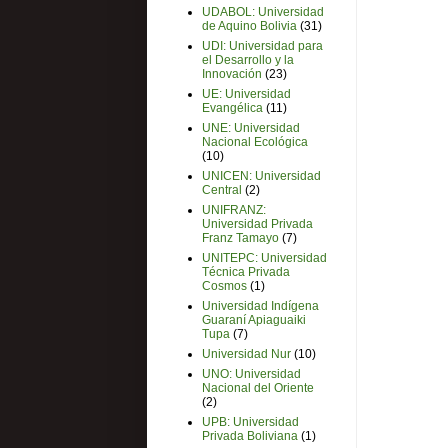
UDABOL: Universidad
de Aquino Bolivia
(31)
UDI: Universidad para
el Desarrollo y la
Innovación
(23)
UE: Universidad
Evangélica
(11)
UNE: Universidad
Nacional Ecológica
(10)
UNICEN: Universidad
Central
(2)
UNIFRANZ:
Universidad Privada
Franz Tamayo
(7)
UNITEPC: Universidad
Técnica Privada
Cosmos
(1)
Universidad Indígena
Guaraní Apiaguaiki
Tupa
(7)
Universidad Nur
(10)
UNO: Universidad
Nacional del Oriente
(2)
UPB: Universidad
Privada Boliviana
(1)