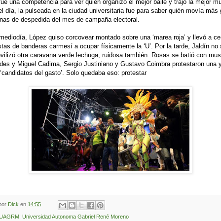
l fue una competencia para ver quién organizó el mejor baile y trajo la mejor m
 el día, la pulseada en la ciudad universitaria fue para saber quién movía más
anas de despedida del mes de campaña electoral.
mediodía, López quiso corcovear montado sobre una ‘marea roja’ y llevó a c
tas de banderas carmesí a ocupar físicamente la ‘U’. Por la tarde, Jaldín no
vilizó otra caravana verde lechuga, ruidosa también. Rosas se batió con mu
ades y Miguel Cadima, Sergio Justiniano y Gustavo Coimbra protestaron una y
 ‘candidatos del gasto’. Solo quedaba eso: protestar
 por
Dick
en
14:55
UAGRM: Universidad Autonoma Gabriel René Moreno