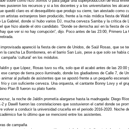
abe sobre cómo hizo Somos U para pagar una superproducción de esta enve
nes pusieron los recursos y si a los docentes y a los universitarios les alcan
ue quedó claro es el desequilibrio que produjo su cierre, tan atestado como c
con artistas extranjeros bien producido, frente a la más módica fiesta de Wal
 La Gabriel, donde sí hubo varios DJ, mucha cerveza Samba y la crítica de 
el que hizo alarde el otro candidato. “Donde se derrocha así en la fiesta de ci
ay que ver si no hay corrupción”, dijo. Poco antes de las 23:00, Primero La 
retirada.
mprovisada apareció la fiesta de cierre de Unidos, de Saúl Rosas, que se t
n la cancha La Bombonera, en el barrio San Luis, pese a que solo se había
e campaña ‘cultural’ en los módulos.
Jaldín y que López, Rosas tuvo su rifa, solo que él acabó antes de las 20:00 
ese campo de tierra poco iluminado, donde los gladiadores de Calle 7, de Uni
e animar al puñado de asistentes que se apostó frente a un pequeño escenari
 frío y con suficiente cerveza. Una orquesta, el cantante Bonny Lovy y el gr
no Plan B fueron su plato fuerte.
ocruz, la noche de Jaldín prometía alargarse hasta la madrugada: Diego Río
2 y Dawill fueron las constelaciones que sostuvieron el cartel donde se pro
re volver a conducir la universidad cruceña en el periodo 2016-2020. Noche de
cadémico fue lo último que se mencionó entre los asistentes.
oras de campaña