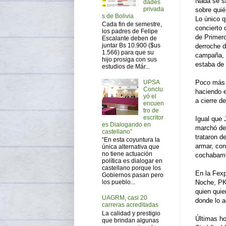
Nada se s
dades
privada
sobre quié
s de Bolivia
Lo único q
Cada fin de semestre,
concierto 
los padres de Felipe
de Primero
Escalante deben de
juntar Bs 10.900 ($us
derroche d
1.566) para que su
campaña, h
hijo prosiga con sus
estaba de 
estudios de Már...
UPSA
Poco más i
Conclu
haciendo e
yó el
a cierre d
encuen
tro de
escritor
Igual que 
es Dialogando en
marchó de 
castellano”
trataron d
“En esta coyuntura la
armar, con
única alternativa que
no tiene actuación
cochabambi
política es dialogar en
castellano porque los
En la Fexp
Gobiernos pasan pero
Noche, PK-
los pueblo...
quien quie
UAGRM, casi 20
donde lo a
carreras acreditadas
La calidad y prestigio
Últimas h
que brindan algunas