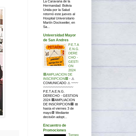
La Caravana de la
Hermandad: Bolivia
Unida por la Salud
retornó este jueves al
Hospital Universitario
Martín Dockweiler, en
Sa...
Universidad Mayor
de San Andres
P.E.T.A
.E.N.G.
DERE
CHO -
GESTI
ON
2024
🟥AMPLIACION DE
INSCRIPCION🟥
-
⚠
COMUNICADO ⚠ 〰〰
〰〰〰〰〰〰〰〰〰
P.E.T.A.E.N.G.
DERECHO - GESTION
2024 🟥AMPLIACION
DE INSCRIPCION🟥 📅
hasta el viernes 3 de
mayo📆 Mediante
decisión adopt...
Encuentro de
Promociones
Torneo