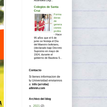
Asamblea Legi...
Colegios de Santa
Cruz
Forma
doras
de
genera
ciones
profes
-
Hace
95 años que el 6 de
junio se festeja el Día
del Maestro boliviano,
(declarado bajo Decreto
Supremo en mayo de
1924, durante el
gobierno de Bautista S...
Contacto
Si tienes informacion de
tu Universidad enviannos
a:
info (arroba)
allinnin.com
Archivo del blog
►
2021
(2)