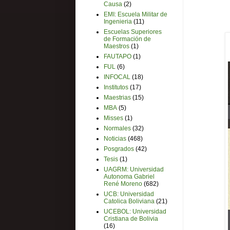
Causa
(2)
EMI: Escuela Militar de
Ingenieria
(11)
Escuelas Superiores
de Formación de
Maestros
(1)
FAUTAPO
(1)
FUL
(6)
INFOCAL
(18)
Institutos
(17)
Maestrias
(15)
MBA
(5)
Misses
(1)
Normales
(32)
Noticias
(468)
Posgrados
(42)
Tesis
(1)
UAGRM: Universidad
Autonoma Gabriel
René Moreno
(682)
UCB: Universidad
Catolica Boliviana
(21)
UCEBOL: Universidad
Cristiana de Bolivia
(16)