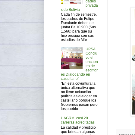
dades
privada
s de Bolivia
Cada fin de semestre,
los padres de Felipe
Escalante deben de
juntar Bs 10.900 ($us
1.566) para que su
hijo prosiga con sus
estudios de Már...
UPSA
Conclu
yó el
encuen
tro de
escritor
es Dialogando en
castellano”
“En esta coyuntura la
única alternativa que
no tiene actuación
política es dialogar en
castellano porque los
Gobiernos pasan pero
los pueblo...
UAGRM, casi 20
carreras acreditadas
La calidad y prestigio
que brindan algunas