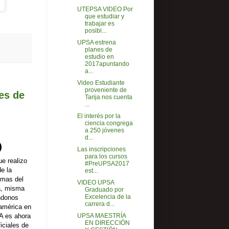
UTEPSA VIDEO Por
que estudiar y
trabajar es
posibl...
UPSA estrena
planes de
estudio en
2017apuntando
a...
Video Estudiante
proveniente de
es de
Tarija nos cuenta
...
El interés por la
ciencia congrega
a 250 jóvenes
d...
Las inscripciones
para los cursos
ue realizo
#PreUPSA2017
e la
est...
emas del
VIDEO UPSA
a, misma
Graduado por
Excelencia de la
ndonos
carrera d...
américa en
A es ahora
UPSA MAESTRÍA
EN DIRECCIÓN
iciales de