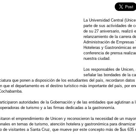
La Universidad Central (Unic
parte de sus actividades de c
de su 27 aniversario, realizó e
relanzamiento de la carrera d
Administración de Empresas T
Hoteleras y Gastronómicas e
conferencia de prensa realiza
nuestra ciudad.
Los responsables de Unicen, 
señalar las bondades de la ca
nciatura que ponen a disposición de los estudiantes del país, recordaron datos
 que el departamento es el destino turístico más importante del país, por e
 Cochabamba.
articiparon autoridades de la Gobernación y de las entidades que aglutinan a 
peradoras de turismo y a las firmas dedicadas a la gastronomía.
citaron el emprendimiento de Unicen y reconocieron la necesidad de un mayo
onales en temas de turismo, atención hotelera y gastronómica para dinamizar
o de visitantes a Santa Cruz, que mueve por este concepto más de $us 635 m