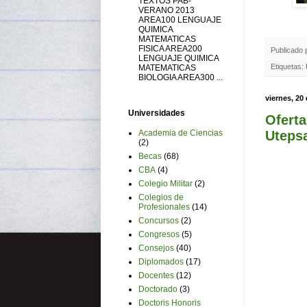
TEXTOS PAB-
VERANO 2013
AREA100 LENGUAJE
QUIMICA
MATEMATICAS
FISICA AREA200
Publicado
LENGUAJE QUIMICA
Etiquetas:
MATEMATICAS
BIOLOGIA AREA300 ...
viernes, 20
Universidades
Oferta
Academia de Ciencias
Uteps
(2)
Becas
(68)
CBA
(4)
Colegio Militar
(2)
Colegios de
Profesionales
(14)
Concursos
(2)
Congresos
(5)
Consejos
(40)
Diplomados
(17)
Docentes
(12)
Doctorado
(3)
Doctoris Honoris