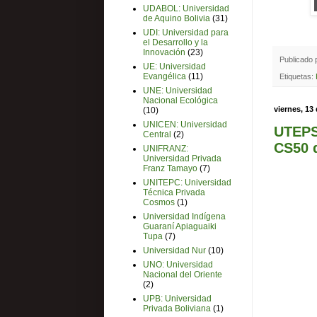
UDABOL: Universidad
de Aquino Bolivia
(31)
UDI: Universidad para
el Desarrollo y la
Innovación
(23)
Publicado
UE: Universidad
Evangélica
(11)
Etiquetas:
UNE: Universidad
Nacional Ecológica
viernes, 13
(10)
UNICEN: Universidad
UTEPSA
Central
(2)
CS50 
UNIFRANZ:
Universidad Privada
Franz Tamayo
(7)
UNITEPC: Universidad
Técnica Privada
Cosmos
(1)
Universidad Indígena
Guaraní Apiaguaiki
Tupa
(7)
Universidad Nur
(10)
UNO: Universidad
Nacional del Oriente
(2)
UPB: Universidad
Privada Boliviana
(1)