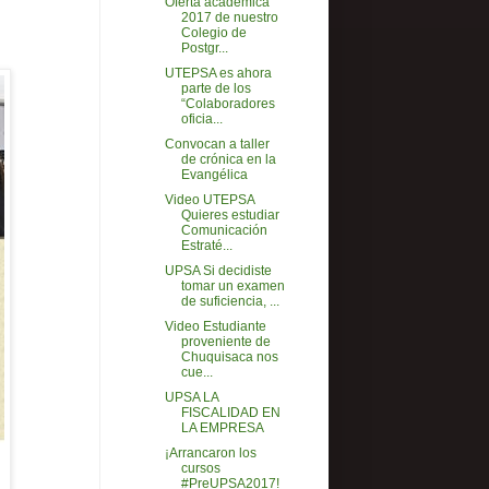
Oferta académica
2017 de nuestro
Colegio de
Postgr...
UTEPSA es ahora
parte de los
“Colaboradores
oficia...
Convocan a taller
de crónica en la
Evangélica
Video UTEPSA
Quieres estudiar
Comunicación
Estraté...
UPSA Si decidiste
tomar un examen
de suficiencia, ...
Video Estudiante
proveniente de
Chuquisaca nos
cue...
UPSA LA
FISCALIDAD EN
LA EMPRESA
¡Arrancaron los
cursos
#PreUPSA2017!