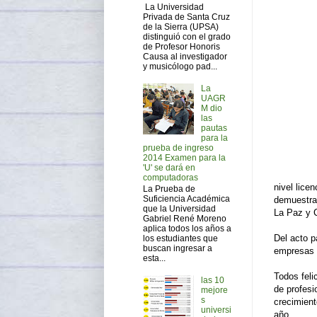
La Universidad
Privada de Santa Cruz
de la Sierra (UPSA)
distinguió con el grado
de Profesor Honoris
Causa al investigador
y musicólogo pad...
La
UAGR
M dio
las
pautas
para la
prueba de ingreso
2014 Examen para la
'U' se dará en
computadoras
nivel lice
La Prueba de
Suficiencia Académica
demuestran
que la Universidad
La Paz y
Gabriel René Moreno
aplica todos los años a
Del acto p
los estudiantes que
buscan ingresar a
empresas o
esta...
Todos feli
las 10
de profesi
mejore
s
crecimient
universi
año.