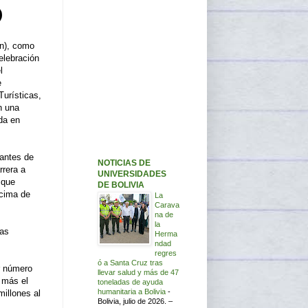
en), como
elebración
l
e
urísticas,
n una
da en
antes de
NOTICIAS DE
rrera a
UNIVERSIDADES
 que
DE BOLIVIA
ncima de
La
Carava
na de
la
las
Herma
ndad
regres
ó a Santa Cruz tras
r número
llevar salud y más de 47
 más el
toneladas de ayuda
humanitaria a Bolivia
-
illones al
Bolivia, julio de 2026. –