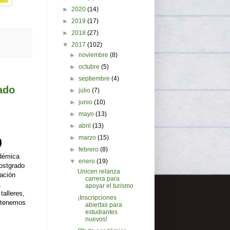
►
2020
(14)
►
2019
(17)
►
2018
(27)
▼
2017
(102)
►
noviembre
(8)
►
octubre
(5)
►
septiembre
(4)
ado
►
julio
(7)
►
junio
(10)
►
mayo
(13)
►
abril
(13)
►
marzo
(15)
►
febrero
(8)
adémica
▼
enero
(19)
ostgrado
Unicen relanza
ación
carrera para
,
apoyar el turismo
talleres,
¡Inscripciones
e tenemos
abiertas para
estudiantes
nuevos!