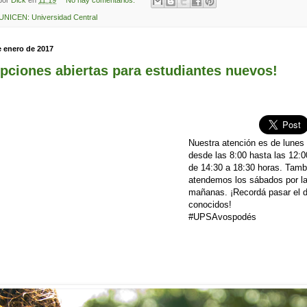
 por
Dick
en
11:19
No hay comentarios:
UNICEN: Universidad Central
e enero de 2017
ipciones abiertas para estudiantes nuevos!
Nuestra atención es de lunes 
desde las 8:00 hasta las 12:0
de 14:30 a 18:30 horas. Tamb
atendemos los sábados por l
mañanas. ¡Recordá pasar el d
conocidos!
#UPSAvospodés