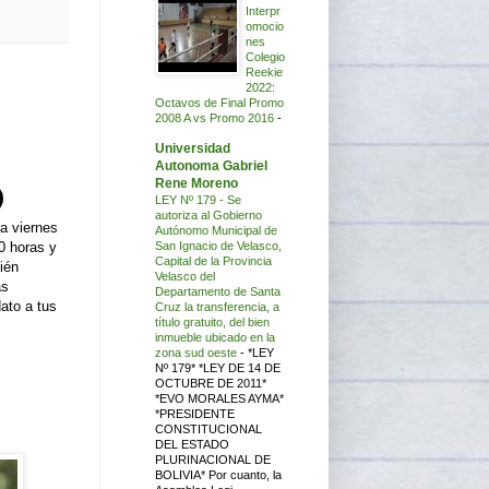
Interpr
omocio
nes
Colegio
Reekie
2022:
Octavos de Final Promo
2008 A vs Promo 2016
-
Universidad
Autonoma Gabriel
Rene Moreno
LEY Nº 179 - Se
autoriza al Gobierno
a viernes
Autónomo Municipal de
0 horas y
San Ignacio de Velasco,
Capital de la Provincia
ién
Velasco del
as
Departamento de Santa
ato a tus
Cruz la transferencia, a
título gratuito, del bien
inmueble ubicado en la
zona sud oeste
-
*LEY
Nº 179* *LEY DE 14 DE
OCTUBRE DE 2011*
*EVO MORALES AYMA*
*PRESIDENTE
CONSTITUCIONAL
DEL ESTADO
PLURINACIONAL DE
BOLIVIA* Por cuanto, la