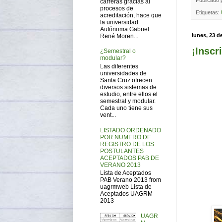
Publicado
carreras gracias al
procesos de
Etiquetas:
acreditación, hace que
la universidad
Autónoma Gabriel
lunes, 23 d
René Moren...
¡Inscr
¿Semestral o
modular?
Las diferentes
universidades de
Santa Cruz ofrecen
diversos sistemas de
estudio, entre ellos el
semestral y modular.
Cada uno tiene sus
vent...
LISTADO ORDENADO
POR NUMERO DE
REGISTRO DE LOS
POSTULANTES
ACEPTADOS PAB DE
VERANO 2013
Lista de Aceptados
PAB Verano 2013 from
uagrmweb Lista de
Aceptados UAGRM
2013
UAGR