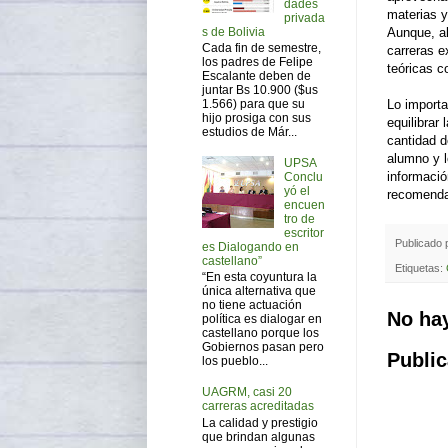
dades
materias y
privada
s de Bolivia
Aunque, al
Cada fin de semestre,
carreras e
los padres de Felipe
teóricas c
Escalante deben de
juntar Bs 10.900 ($us
1.566) para que su
Lo importa
hijo prosiga con sus
equilibrar
estudios de Már...
cantidad d
alumno y l
UPSA
informació
Conclu
yó el
recomenda
encuen
tro de
escritor
Publicado
es Dialogando en
castellano”
Etiquetas:
“En esta coyuntura la
única alternativa que
no tiene actuación
No ha
política es dialogar en
castellano porque los
Gobiernos pasan pero
Public
los pueblo...
UAGRM, casi 20
carreras acreditadas
La calidad y prestigio
que brindan algunas