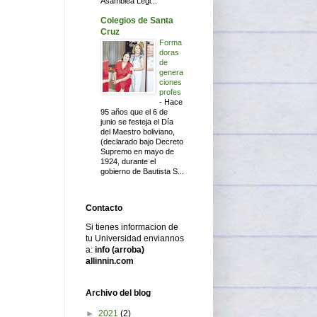
Asamblea Legi...
Colegios de Santa
Cruz
Forma
doras
de
genera
ciones
profes
-
Hace
95 años que el 6 de
junio se festeja el Día
del Maestro boliviano,
(declarado bajo Decreto
Supremo en mayo de
1924, durante el
gobierno de Bautista S...
Contacto
Si tienes informacion de
tu Universidad enviannos
a:
info (arroba)
allinnin.com
Archivo del blog
►
2021
(2)