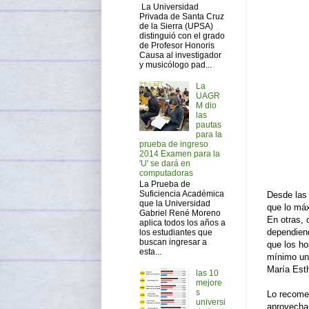
La Universidad
Privada de Santa Cruz
de la Sierra (UPSA)
distinguió con el grado
de Profesor Honoris
Causa al investigador
y musicólogo pad...
La
UAGR
M dio
las
pautas
para la
prueba de ingreso
2014 Examen para la
'U' se dará en
computadoras
La Prueba de
Suficiencia Académica
Desde las
que la Universidad
que lo máx
Gabriel René Moreno
En otras,
aplica todos los años a
dependiend
los estudiantes que
buscan ingresar a
que los ho
esta...
mínimo una
María Esth
las 10
mejore
s
Lo recome
universi
aprovechar