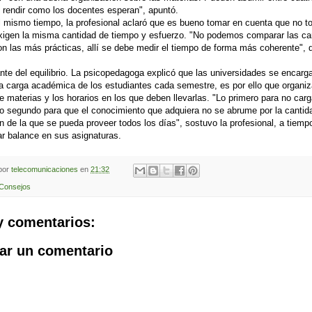
 rendir como los docentes esperan", apuntó.
 mismo tiempo, la profesional aclaró que es bueno tomar en cuenta que no t
xigen la misma cantidad de tiempo y esfuerzo. "No podemos comparar las ca
on las más prácticas, allí se debe medir el tiempo de forma más coherente", d
nte del equilibrio. La psicopedagoga explicó que las universidades se encarg
 la carga académica de los estudiantes cada semestre, es por ello que organiz
e materias y los horarios en los que deben llevarlas. "Lo primero para no carg
o segundo para que el conocimiento que adquiera no se abrume por la cantid
n de la que se pueda proveer todos los días", sostuvo la profesional, a tiemp
r balance en sus asignaturas.
 por
telecomunicaciones
en
21:32
Consejos
y comentarios:
ar un comentario