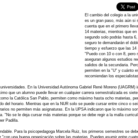
El cambio del colegio a la uni
es un gran paso, más aún si 
cuenta que en el primero llev
14 materias, mientras que en 
segundo solo podrás hasta 6,
seguro te demandarán el dobl
tiempo y esfuerzo que las 14 
"Puedo con 10 o con 8, pero 
aseguran algunos estudios re
salidos de la secundaria. Per
permiten en la "U" y cuánto e
recomiendan los especialista
 universidades. En la Universidad Autónoma Gabriel René Moreno (UAGRM) i
imo que un alumno puede llevar en cualquier carrera semestralizada es siete
 como la Católica San Pablo, permiten como máximo hasta ocho materias, pe
o del horario. Mientras que en la NUR solo se puede cursar entre cinco o sei
rarios no permiten más asignaturas. En la UPSA indicaron que lo máximo son
. "No se le deja cursar más materias porque se debe regir a la malla curricul
er Padilla.
ndable. Para la psicopedagoga Marcela Ruiz, los primeros semestres se deb
 "con una buena organización sobre las materias. Pueden asumir entre cuatr