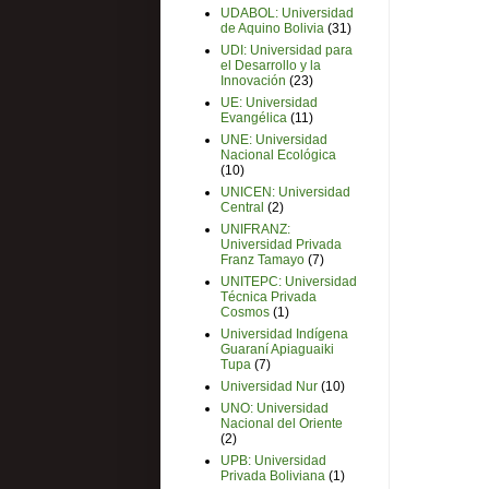
UDABOL: Universidad
de Aquino Bolivia
(31)
UDI: Universidad para
el Desarrollo y la
Innovación
(23)
UE: Universidad
Evangélica
(11)
UNE: Universidad
Nacional Ecológica
(10)
UNICEN: Universidad
Central
(2)
UNIFRANZ:
Universidad Privada
Franz Tamayo
(7)
UNITEPC: Universidad
Técnica Privada
Cosmos
(1)
Universidad Indígena
Guaraní Apiaguaiki
Tupa
(7)
Universidad Nur
(10)
UNO: Universidad
Nacional del Oriente
(2)
UPB: Universidad
Privada Boliviana
(1)