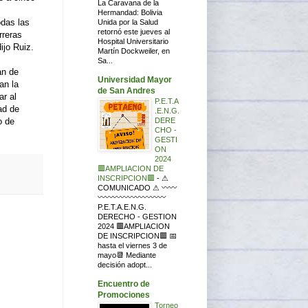
La Caravana de la
Hermandad: Bolivia
odas las
Unida por la Salud
retornó este jueves al
rreras
Hospital Universitario
ijo Ruiz.
Martín Dockweiler, en
Sa...
an de
Universidad Mayor
an la
de San Andres
ar al
P.E.T.A
ad de
.E.N.G.
DERE
o de
CHO -
GESTI
ON
2024
🟥AMPLIACION DE
INSCRIPCION🟥
-
⚠
COMUNICADO ⚠ 〰〰
〰〰〰〰〰〰〰〰〰
P.E.T.A.E.N.G.
DERECHO - GESTION
2024 🟥AMPLIACION
DE INSCRIPCION🟥 📅
hasta el viernes 3 de
mayo📆 Mediante
decisión adopt...
Encuentro de
Promociones
Torneo