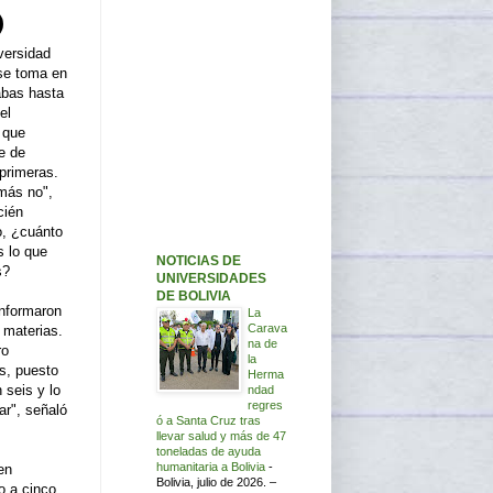
versidad
se toma en
abas hasta
el
 que
e de
primeras.
más no",
cién
o, ¿cuánto
s lo que
NOTICIAS DE
s?
UNIVERSIDADES
DE BOLIVIA
nformaron
La
Carava
 materias.
na de
ro
la
s, puesto
Herma
 seis y lo
ndad
regres
ar", señaló
ó a Santa Cruz tras
llevar salud y más de 47
toneladas de ayuda
humanitaria a Bolivia
-
en
Bolivia, julio de 2026. –
o a cinco