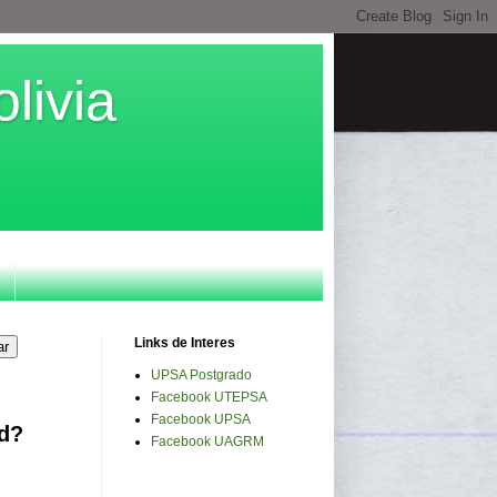
livia
Links de Interes
UPSA Postgrado
Facebook UTEPSA
Facebook UPSA
ad?
Facebook UAGRM