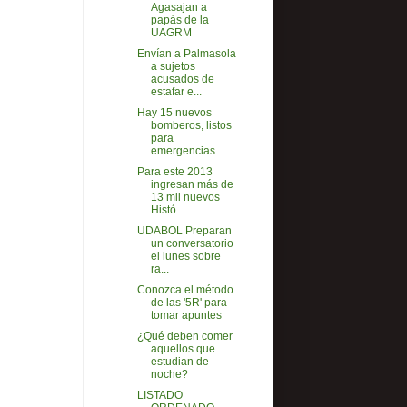
Agasajan a
papás de la
UAGRM
Envían a Palmasola
a sujetos
acusados de
estafar e...
Hay 15 nuevos
bomberos, listos
para
emergencias
Para este 2013
ingresan más de
13 mil nuevos
Histó...
UDABOL Preparan
un conversatorio
el lunes sobre
ra...
Conozca el método
de las '5R' para
tomar apuntes
¿Qué deben comer
aquellos que
estudian de
noche?
LISTADO