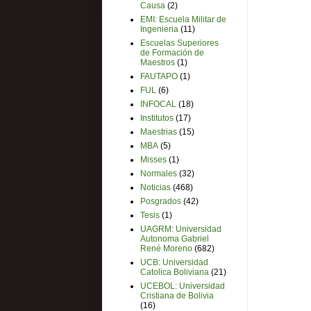
Causa
(2)
EMI: Escuela Militar de
Ingenieria
(11)
Escuelas Superiores
de Formación de
Maestros
(1)
FAUTAPO
(1)
FUL
(6)
INFOCAL
(18)
Institutos
(17)
Maestrias
(15)
MBA
(5)
Misses
(1)
Normales
(32)
Noticias
(468)
Posgrados
(42)
Tesis
(1)
UAGRM: Universidad
Autonoma Gabriel
René Moreno
(682)
UCB: Universidad
Catolica Boliviana
(21)
UCEBOL: Universidad
Cristiana de Bolivia
(16)