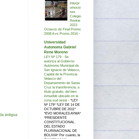
Interpr
omocio
nes
Colegio
Reekie
2022:
Octavos de Final Promo
2008 A vs Promo 2016
-
Universidad
Autonoma Gabriel
Rene Moreno
LEY Nº 179 - Se
autoriza al Gobierno
Autónomo Municipal de
San Ignacio de Velasco,
Capital de la Provincia
Velasco del
Departamento de Santa
Cruz la transferencia, a
título gratuito, del bien
inmueble ubicado en la
zona sud oeste
-
*LEY
Nº 179* *LEY DE 14 DE
OCTUBRE DE 2011*
*EVO MORALES AYMA*
da antigua
*PRESIDENTE
CONSTITUCIONAL
DEL ESTADO
PLURINACIONAL DE
BOLIVIA* Por cuanto, la