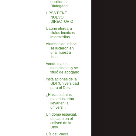
escritores
Dialogand...
UPSA TIENE
NUEVO
DIRECTORIO
Uagrm otorgará
títulos técnicos
intermedios
Alumnos de Infocal
se lucieron en
una muestra
ferial
Vende mates
medicinales y se
tituló de abogado
instalaciones de la
UDI (Universidad
para el Desar...
¿Hasta cuántas
materias debo
llevar en la
universi...
Un domo espacial,
ubicado en el
coliseo de la
Univ...
Día del Padre