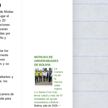
e de Modas
ugar el
s 20
nciones
 serán
adas por
eño y
iar los
amente
NOTICIAS DE
 vez
UNIVERSIDADES
os y se
DE BOLIVIA
La
Carava
na de
udiantes y
la
e, los
Herma
ndad
regres
ó a Santa Cruz tras
carrera de
llevar salud y más de 47
oda para
toneladas de ayuda
humanitaria a Bolivia
-
Bolivia, julio de 2026. –