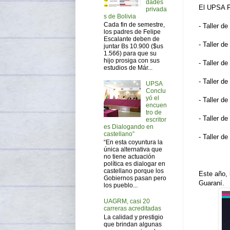
dades
El UPSA Fa
privada
s de Bolivia
Cada fin de semestre,
- Taller d
los padres de Felipe
Escalante deben de
- Taller de
juntar Bs 10.900 ($us
1.566) para que su
hijo prosiga con sus
​- Taller​ 
estudios de Már...
​- Taller​ 
UPSA
Conclu
yó el
​- Taller d
encuen
tro de
​- Taller 
escritor
es Dialogando en
castellano”
​- Taller d
“En esta coyuntura la
única alternativa que
no tiene actuación
política es dialogar en
castellano porque los
Este año, 
Gobiernos pasan pero
Guaraní.
los pueblo...
UAGRM, casi 20
carreras acreditadas
La calidad y prestigio
que brindan algunas