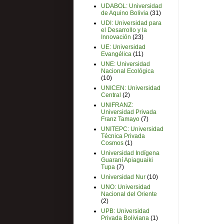
UDABOL: Universidad
de Aquino Bolivia
(31)
UDI: Universidad para
el Desarrollo y la
Innovación
(23)
UE: Universidad
Evangélica
(11)
UNE: Universidad
Nacional Ecológica
(10)
UNICEN: Universidad
Central
(2)
UNIFRANZ:
Universidad Privada
Franz Tamayo
(7)
UNITEPC: Universidad
Técnica Privada
Cosmos
(1)
Universidad Indígena
Guaraní Apiaguaiki
Tupa
(7)
Universidad Nur
(10)
UNO: Universidad
Nacional del Oriente
(2)
UPB: Universidad
Privada Boliviana
(1)