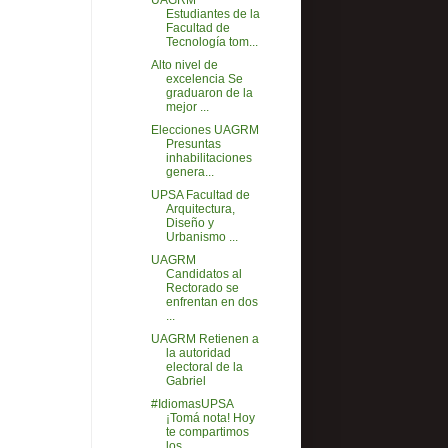
UAGRM
Estudiantes de la
Facultad de
Tecnología tom...
Alto nivel de
excelencia Se
graduaron de la
mejor ...
Elecciones UAGRM
Presuntas
inhabilitaciones
genera...
UPSA Facultad de
Arquitectura,
Diseño y
Urbanismo ...
UAGRM
Candidatos al
Rectorado se
enfrentan en dos
...
UAGRM Retienen a
la autoridad
electoral de la
Gabriel
‪#‎IdiomasUPSA‬
¡Tomá nota! Hoy
te compartimos
los...