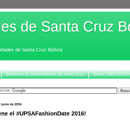
es de Santa Cruz Bo
sidades de Santa Cruz Bolivia
Directorio de Universidades de Santa Cruz
Textos PAB UAGRM
e junio de 2016
ene el ‪#‎UPSAFashionDate‬ 2016!