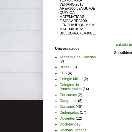
TEXTOS PAB-
VERANO 2013
AREA100 LENGUAJE
QUIMICA
MATEMATICAS
FISICA AREA200
LENGUAJE QUIMICA
MATEMATICAS
BIOLOGIA AREA300 ...
Entrada m
Universidades
Suscribirse
Academia de Ciencias
(2)
Becas
(68)
CBA
(4)
Colegio Militar
(2)
Colegios de
Profesionales
(14)
Concursos
(2)
Congresos
(5)
Consejos
(40)
Diplomados
(17)
Docentes
(12)
Doctorado
(3)
Doctoris Honoris