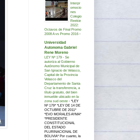
Interpr
omocio
nes
Colegio
Reekie
2022:
Octavos de Final Promo
2008 A vs Promo 2016
-
Universidad
Autonoma Gabriel
Rene Moreno
LEY Nº 179 - Se
autoriza al Gobierno
Autónomo Municipal de
San Ignacio de Velasco,
Capital de la Provincia
Velasco del
Departamento de Santa
Cruz la transferencia, a
título gratuito, del bien
inmueble ubicado en la
zona sud oeste
-
*LEY
Nº 179* *LEY DE 14 DE
OCTUBRE DE 2011*
*EVO MORALES AYMA*
*PRESIDENTE
CONSTITUCIONAL
DEL ESTADO
PLURINACIONAL DE
BOLIVIA* Por cuanto, la