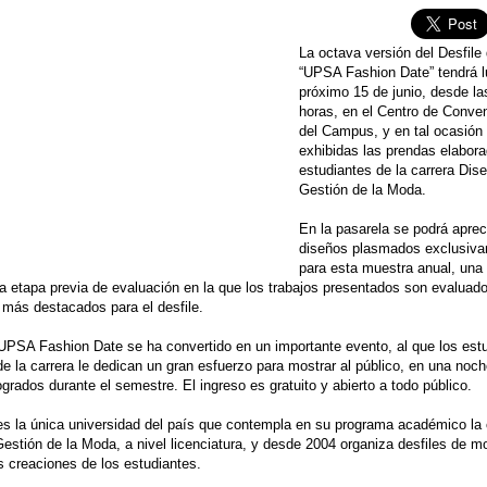
La octava versión del Desfil
“UPSA Fashion Date” tendrá l
próximo 15 de junio, desde la
horas, en el Centro de Conve
del Campus, y en tal ocasión
exhibidas las prendas elabor
estudiantes de la carrera Dis
Gestión de la Moda.
En la pasarela se podrá aprec
diseños plasmados exclusiv
para esta muestra anual, una
a etapa previa de evaluación en la que los trabajos presentados son evaluad
s más destacados para el desfile.
 UPSA Fashion Date se ha convertido en un importante evento, al que los est
e la carrera le dedican un gran esfuerzo para mostrar al público, en una noch
grados durante el semestre. El ingreso es gratuito y abierto a todo público.
s la única universidad del país que contempla en su programa académico la 
estión de la Moda, a nivel licenciatura, y desde 2004 organiza desfiles de m
s creaciones de los estudiantes.