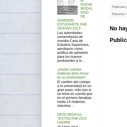
M
NUEVA
Publicado
MODAL
IDAD
Etiquetas:
DE
ADMISIÓN
ESTUDIANTIL PAB
No ha
VERANO 2013
Las autoridades
universitarias de
Public
nuestra Casa de
Estudios Superiores,
aprobaron como
política de admisión
para los nuevos
postulantes a la ...
¿Hasta cuántas
materias debo llevar
en la universidad?
El cambio del colegio
a la universidad es un
gran paso, más aún si
se toma en cuenta que
en el primero llevabas
hasta 14 materias,
mientras ...
DESCARGA los
TEXTOS PAB 2013
UAGRM