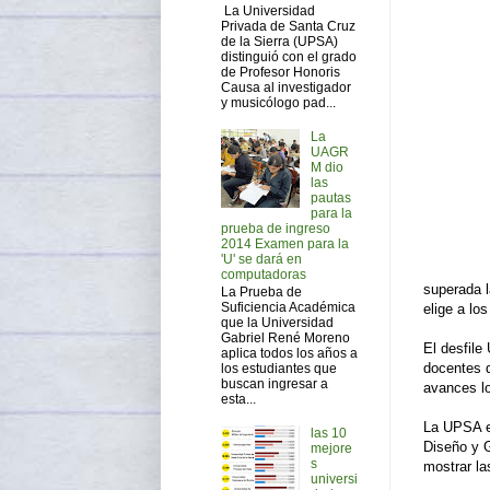
La Universidad
Privada de Santa Cruz
de la Sierra (UPSA)
distinguió con el grado
de Profesor Honoris
Causa al investigador
y musicólogo pad...
La
UAGR
M dio
las
pautas
para la
prueba de ingreso
2014 Examen para la
'U' se dará en
computadoras
superada l
La Prueba de
Suficiencia Académica
elige a lo
que la Universidad
Gabriel René Moreno
El desfile
aplica todos los años a
docentes d
los estudiantes que
buscan ingresar a
avances lo
esta...
​La UPSA e
las 10
Diseño y G
mejore
s
mostrar la
universi