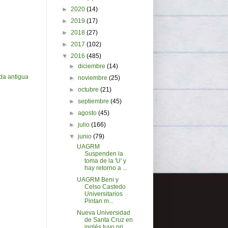
►
2020
(14)
►
2019
(17)
►
2018
(27)
►
2017
(102)
▼
2016
(485)
►
diciembre
(14)
da antigua
►
noviembre
(25)
►
octubre
(21)
►
septiembre
(45)
►
agosto
(45)
►
julio
(166)
▼
junio
(79)
UAGRM
Suspenden la
toma de la 'U' y
hay retorno a ...
UAGRM Beni y
Celso Castedo
Universitarios
Pintan m...
Nueva Universidad
de Santa Cruz en
inglés tuvo pri...