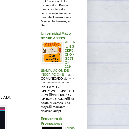
La Caravana de la
Hermandad: Bolivia
Unida por la Salud
retornó este jueves al
Hospital Universitario
Martín Dockweiler, en
Sa...
Universidad Mayor
de San Andres
P.E.T.A
.E.N.G.
DERE
CHO -
GESTI
ON
2024
🟥AMPLIACION DE
INSCRIPCION🟥
-
⚠
COMUNICADO ⚠ 〰〰
〰〰〰〰〰〰〰〰〰
P.E.T.A.E.N.G.
DERECHO - GESTION
2024 🟥AMPLIACION
o y ADN
DE INSCRIPCION🟥 📅
hasta el viernes 3 de
mayo📆 Mediante
decisión adopt...
Encuentro de
Promociones
Torneo