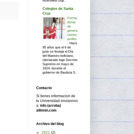
Asamblea Legi...
Colegios de Santa
Cruz
Forma
doras
de
genera
ciones
profes
-
Hace
95 años que el 6 de
junio se festeja el Día
del Maestro boliviano,
(declarado bajo Decreto
Supremo en mayo de
1924, durante el
gobierno de Bautista S...
Contacto
Si tienes informacion de
tu Universidad enviannos
a:
info (arroba)
allinnin.com
Archivo del blog
►
2021
(2)