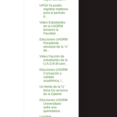
UPSA Ya podés
registrar materias
para el período
d...
Video Estudiantes
de la UAGRM
tomaron la
Facultad ...
Elecciones UAGRM
Presidenta
electoral de la ‘U’
de...
Video Facción de
estudiantes de la
U.A.G.R.M cierr...
Elecciones UAGRM
Corrupción y
calidad
académica, l...
Un frente de la 'U'
toma los accesos
de la Gabriel
Elecciones UAGRM
Universitario
sufre una
quemadura...