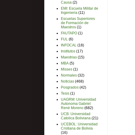
Causa
(2)
EMI: Escuela Militar de
Ingenieria
(11)
Escuelas Superiores
de Formación de
Maestros
(1)
FAUTAPO
(1)
FUL
(6)
INFOCAL
(18)
Institutos
(17)
Maestrias
(15)
MBA
(5)
Misses
(1)
Normales
(32)
Noticias
(468)
Posgrados
(42)
Tesis
(1)
UAGRM: Universidad
Autonoma Gabriel
René Moreno
(682)
UCB: Universidad
Catolica Boliviana
(21)
UCEBOL: Universidad
Cristiana de Bolivia
(16)