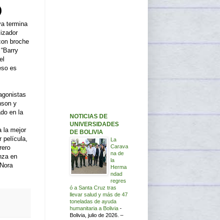
ya termina
lizador
con broche
 “Barry
el
eso es
agonistas
nson y
do en la
NOTICIAS DE
UNIVERSIDADES
a la mejor
DE BOLIVIA
 película,
La
Carava
rero
na de
nza en
la
 Nora
Herma
ndad
regres
ó a Santa Cruz tras
llevar salud y más de 47
toneladas de ayuda
humanitaria a Bolivia
-
Bolivia, julio de 2026. –