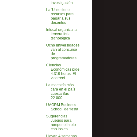
investigación
La 'U' no tiene
recursos para
pagar a sus
docentes
Infocal organiza la
tercera feria
tecnológica
Ocho universidades
van al concurso
de
programadores
Ciencias
Económicas pide
4.319 horas. El
vicerrect...
La maestría más
cara en el país
cuesta $us
22.000
UAGRM Business
School, de fiesta
Sugerencias
Juegos para
romper el hielo
con los es...
Llevan 4 semanas