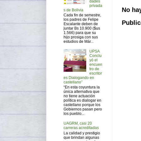
dades
privada
No ha
s de Bolivia
Cada fin de semestre,
los padres de Felipe
Public
Escalante deben de
juntar Bs 10.900 ($us
1.566) para que su
hijo prosiga con sus
estudios de Már...
UPSA
Conclu
yó el
encuen
tro de
escritor
es Dialogando en
castellano”
“En esta coyuntura la
única alternativa que
no tiene actuación
política es dialogar en
castellano porque los
Gobiernos pasan pero
los pueblo...
UAGRM, casi 20
carreras acreditadas
La calidad y prestigio
que brindan algunas