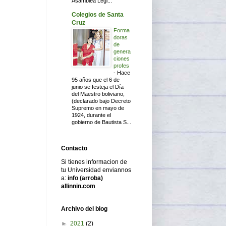
Asamblea Legi...
Colegios de Santa
Cruz
Forma
doras
de
genera
ciones
profes
-
Hace
95 años que el 6 de
junio se festeja el Día
del Maestro boliviano,
(declarado bajo Decreto
Supremo en mayo de
1924, durante el
gobierno de Bautista S...
Contacto
Si tienes informacion de
tu Universidad enviannos
a:
info (arroba)
allinnin.com
Archivo del blog
►
2021
(2)