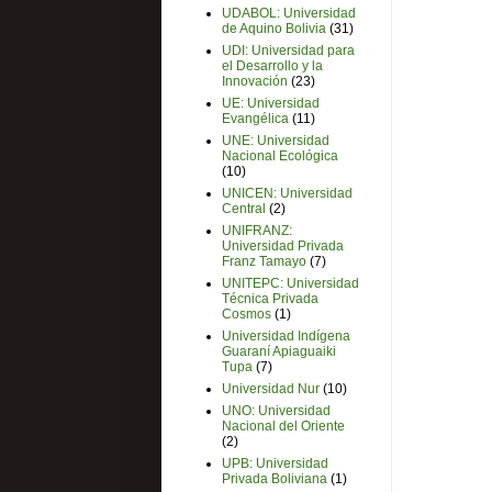
UDABOL: Universidad
de Aquino Bolivia
(31)
UDI: Universidad para
el Desarrollo y la
Innovación
(23)
UE: Universidad
Evangélica
(11)
UNE: Universidad
Nacional Ecológica
(10)
UNICEN: Universidad
Central
(2)
UNIFRANZ:
Universidad Privada
Franz Tamayo
(7)
UNITEPC: Universidad
Técnica Privada
Cosmos
(1)
Universidad Indígena
Guaraní Apiaguaiki
Tupa
(7)
Universidad Nur
(10)
UNO: Universidad
Nacional del Oriente
(2)
UPB: Universidad
Privada Boliviana
(1)