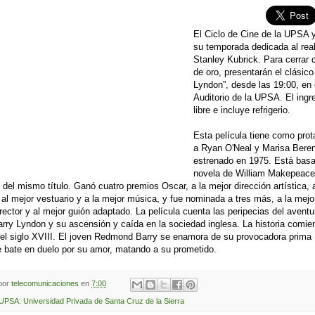
El Ciclo de Cine de la UPSA 
su temporada dedicada al rea
Stanley Kubrick. Para cerrar 
de oro, presentarán el clásico
Lyndon”, desde las 19:00, en 
Auditorio de la UPSA. El ingr
libre e incluye refrigerio.
Esta película tiene como prot
a Ryan O'Neal y Marisa Bere
estrenado en 1975. Está basa
novela de William Makepeace
del mismo título. Ganó cuatro premios Oscar, a la mejor dirección artística, 
, al mejor vestuario y a la mejor música, y fue nominada a tres más, a la mejor
irector y al mejor guión adaptado. La película cuenta las peripecias del aventu
arry Lyndon y su ascensión y caída en la sociedad inglesa. La historia comie
 el siglo XVIII. El joven Redmond Barry se enamora de su provocadora prima
 bate en duelo por su amor, matando a su prometido.
 por
telecomunicaciones
en
7:00
UPSA: Universidad Privada de Santa Cruz de la Sierra