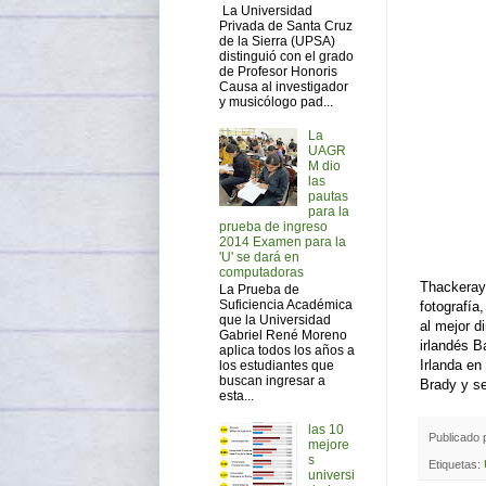
La Universidad
Privada de Santa Cruz
de la Sierra (UPSA)
distinguió con el grado
de Profesor Honoris
Causa al investigador
y musicólogo pad...
La
UAGR
M dio
las
pautas
para la
prueba de ingreso
2014 Examen para la
'U' se dará en
computadoras
Thackeray 
La Prueba de
Suficiencia Académica
fotografía
que la Universidad
al mejor d
Gabriel René Moreno
irlandés B
aplica todos los años a
Irlanda en
los estudiantes que
buscan ingresar a
Brady y se
esta...
las 10
Publicado
mejore
s
Etiquetas:
universi