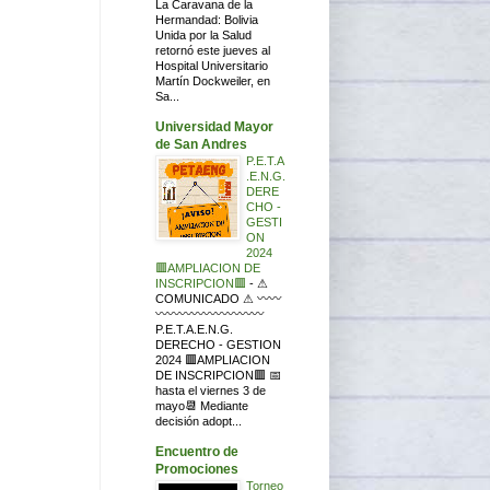
La Caravana de la
Hermandad: Bolivia
Unida por la Salud
retornó este jueves al
Hospital Universitario
Martín Dockweiler, en
Sa...
Universidad Mayor
de San Andres
P.E.T.A
.E.N.G.
DERE
CHO -
GESTI
ON
2024
🟥AMPLIACION DE
INSCRIPCION🟥
-
⚠
COMUNICADO ⚠ 〰〰
〰〰〰〰〰〰〰〰〰
P.E.T.A.E.N.G.
DERECHO - GESTION
2024 🟥AMPLIACION
DE INSCRIPCION🟥 📅
hasta el viernes 3 de
mayo📆 Mediante
decisión adopt...
Encuentro de
Promociones
Torneo