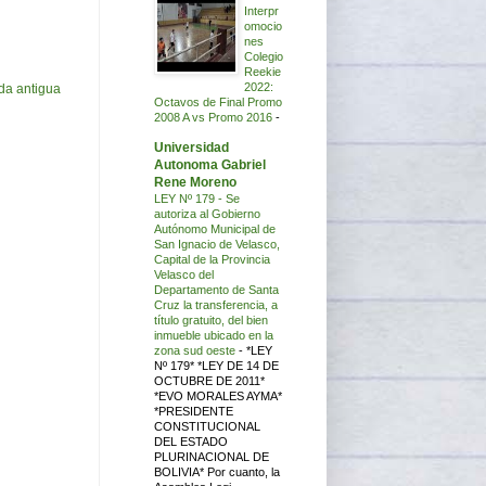
Interpr
omocio
nes
Colegio
Reekie
2022:
da antigua
Octavos de Final Promo
2008 A vs Promo 2016
-
Universidad
Autonoma Gabriel
Rene Moreno
LEY Nº 179 - Se
autoriza al Gobierno
Autónomo Municipal de
San Ignacio de Velasco,
Capital de la Provincia
Velasco del
Departamento de Santa
Cruz la transferencia, a
título gratuito, del bien
inmueble ubicado en la
zona sud oeste
-
*LEY
Nº 179* *LEY DE 14 DE
OCTUBRE DE 2011*
*EVO MORALES AYMA*
*PRESIDENTE
CONSTITUCIONAL
DEL ESTADO
PLURINACIONAL DE
BOLIVIA* Por cuanto, la