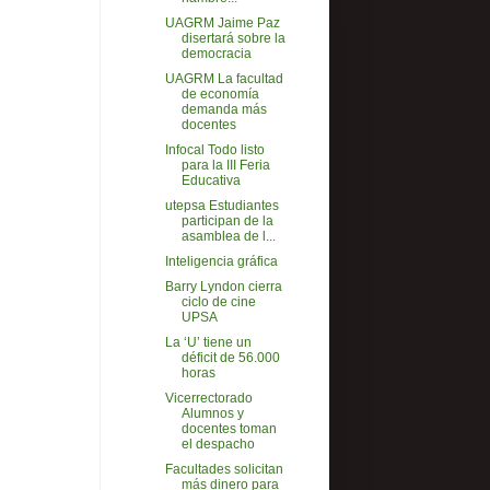
UAGRM Jaime Paz
disertará sobre la
democracia
UAGRM La facultad
de economía
demanda más
docentes
Infocal Todo listo
para la III Feria
Educativa
utepsa Estudiantes
participan de la
asamblea de l...
Inteligencia gráfica
Barry Lyndon cierra
ciclo de cine
UPSA
La ‘U’ tiene un
déficit de 56.000
horas
Vicerrectorado
Alumnos y
docentes toman
el despacho
Facultades solicitan
más dinero para