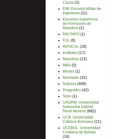
Causa
(2)
EMI: Escuela Militar de
Ingenieria
(11)
Escuelas Superiores
de Formación de
Maestros
(1)
FAUTAPO
(1)
FUL
(6)
INFOCAL
(18)
Institutos
(17)
Maestrias
(15)
MBA
(5)
Misses
(1)
Normales
(32)
Noticias
(468)
Posgrados
(42)
Tesis
(1)
UAGRM: Universidad
Autonoma Gabriel
René Moreno
(682)
UCB: Universidad
Catolica Boliviana
(21)
UCEBOL: Universidad
Cristiana de Bolivia
(16)