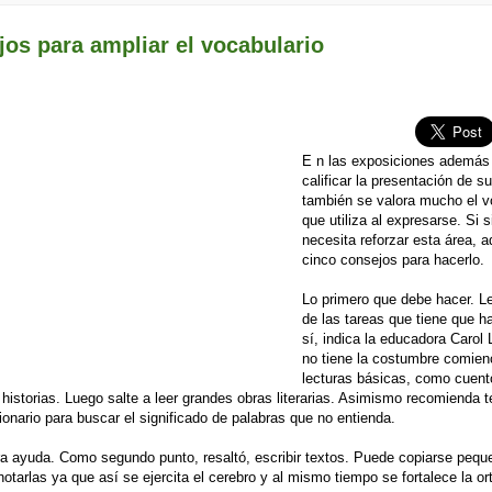
os para ampliar el vocabulario
E n las exposiciones además
calificar la presentación de s
también se valora mucho el v
que utiliza al expresarse. Si 
necesita reforzar esta área, a
cinco consejos para hacerlo.
Lo primero que debe hacer. L
de las tareas que tiene que ha
sí, indica la educadora Carol 
no tiene la costumbre comien
lecturas básicas, como cuent
 historias. Luego salte a leer grandes obras literarias. Asimismo recomienda t
ionario para buscar el significado de palabras que no entienda.
ra ayuda. Como segundo punto, resaltó, escribir textos. Puede copiarse peq
notarlas ya que así se ejercita el cerebro y al mismo tiempo se fortalece la ort