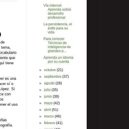
Vía internet
Aprenda sobre
desarrollo
profesional
La persistencia, el
éxito para su
vida
Para conocer
 de
Técnicas de
inteligencia de
u tema,
grandes p...
ocabulario
siente que
Aprenda un idioma
por su cuenta
quí tiene
►
octubre
(21)
►
septiembre
(37)
eer es una
►
agosto
(28)
cer sí o
López. Si
►
julio
(35)
ce con
►
junio
(39)
os
►
mayo
(42)
ener el uso
►
abril
(51)
►
marzo
(46)
ueñas
►
febrero
(41)
ografía.