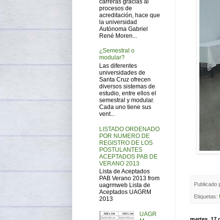
carreras gracias al
procesos de
acreditación, hace que
la universidad
Autónoma Gabriel
René Moren...
¿Semestral o
modular?
Las diferentes
universidades de
Santa Cruz ofrecen
diversos sistemas de
estudio, entre ellos el
semestral y modular.
Cada uno tiene sus
vent...
LISTADO ORDENADO
POR NUMERO DE
REGISTRO DE LOS
POSTULANTES
ACEPTADOS PAB DE
VERANO 2013
Lista de Aceptados
PAB Verano 2013 from
Publicado
uagrmweb Lista de
Aceptados UAGRM
Etiquetas:
2013
UAGR
martes, 17