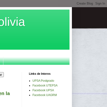
livia
Links de Interes
UPSA Postgrado
Facebook UTEPSA
Facebook UPSA
en la
Facebook UAGRM