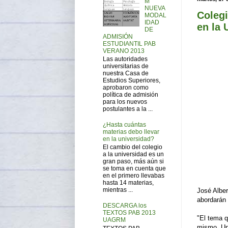
M
NUEVA
Coleg
MODAL
IDAD
en la 
DE
ADMISIÓN
ESTUDIANTIL PAB
VERANO 2013
Las autoridades
universitarias de
nuestra Casa de
Estudios Superiores,
aprobaron como
política de admisión
para los nuevos
postulantes a la ...
¿Hasta cuántas
materias debo llevar
en la universidad?
El cambio del colegio
a la universidad es un
gran paso, más aún si
se toma en cuenta que
en el primero llevabas
hasta 14 materias,
mientras ...
José Alber
abordarán 
DESCARGA los
TEXTOS PAB 2013
"El tema q
UAGRM
mismo. Un