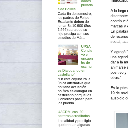
Hidrocarbu
dades
privada
s de Bolivia
A lo largo
Cada fin de semestre,
disertante
los padres de Felipe
contribuci
Escalante deben de
juntar Bs 10.900 ($us
marcas y el
1.566) para que su
En palabra
hijo prosiga con sus
de reconoc
estudios de Már...
social, ac
UPSA
Conclu
Y agregó “
yó el
una agenda
encuen
dar a la m
tro de
escritor
animarse a
es Dialogando en
positivo y
castellano”
otras.”
“En esta coyuntura la
única alternativa que
no tiene actuación
Es la prim
política es dialogar en
19 de novi
castellano porque los
auspicio d
Gobiernos pasan pero
los pueblo...
UAGRM, casi 20
carreras acreditadas
La calidad y prestigio
que brindan algunas