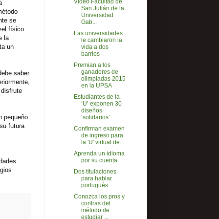
Video Facultad de
a
San Julián de la
método
Universidad
nte se
Gab...
el físico
Las universidades
e la
le cambiaron la
ta un
vida a dos
barrios
Premian a los
ganadores de
 debe saber
olimpiadas 2015
eriormente,
en la UPSA
disfrute
Estudiantes de la
‘U’ exponen 30
diseños
un pequeño
‘solidarios’
su futura
Confirman examen
de ingreso para
la 'U' virtual de...
Aprenda un idioma
por su cuenta
idades
egios
Dos titulaciones
para hablar
portugués
Conozca los pros y
contras del
método de
estudiar ...