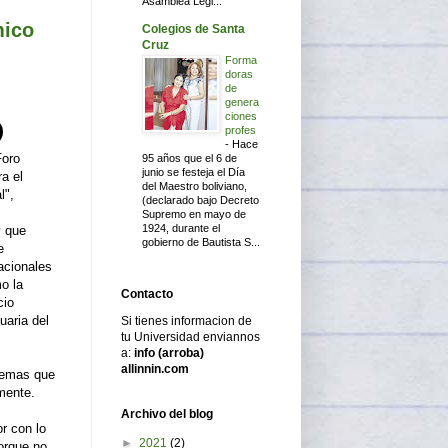
Asamblea Legi...
mico
Colegios de Santa
Cruz
Forma
doras
de
genera
ciones
profes
-
Hace
Foro
95 años que el 6 de
junio se festeja el Día
a el
del Maestro boliviano,
l",
(declarado bajo Decreto
Supremo en mayo de
1924, durante el
y que
gobierno de Bautista S...
e
acionales
o la
Contacto
cio
uaria del
Si tienes informacion de
tu Universidad enviannos
a:
info (arroba)
allinnin.com
 temas que
mente.
Archivo del blog
r con lo
►
2021
(2)
orque no