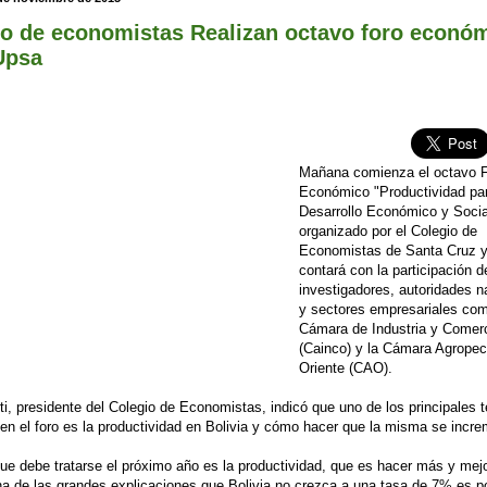
io de economistas Realizan octavo foro econó
Upsa
Mañana comienza el octavo 
Económico "Productividad par
Desarrollo Económico y Socia
organizado por el Colegio de
Economistas de Santa Cruz 
contará con la participación d
investigadores, autoridades n
y sectores empresariales com
Cámara de Industria y Comer
(Cainco) y la Cámara Agropec
Oriente (CAO).
ti, presidente del Colegio de Economistas, indicó que uno de los principales
en el foro es la productividad en Bolivia y cómo hacer que la misma se incre
ue debe tratarse el próximo año es la productividad, que es hacer más y mejo
a de las grandes explicaciones que Bolivia no crezca a una tasa de 7% es p