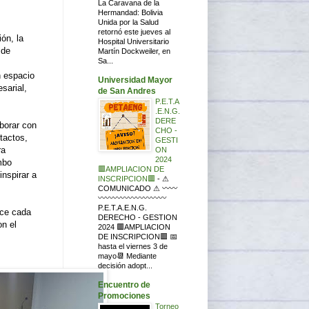
La Caravana de la
Hermandad: Bolivia
Unida por la Salud
retornó este jueves al
ón, la
Hospital Universitario
 de
Martín Dockweiler, en
Sa...
n espacio
Universidad Mayor
sarial,
de San Andres
P.E.T.A
.E.N.G.
DERE
borar con
CHO -
tactos,
GESTI
ra
ON
2024
mbo
🟥AMPLIACION DE
inspirar a
INSCRIPCION🟥
-
⚠
COMUNICADO ⚠ 〰〰
〰〰〰〰〰〰〰〰〰
P.E.T.A.E.N.G.
ace cada
DERECHO - GESTION
on el
2024 🟥AMPLIACION
DE INSCRIPCION🟥 📅
hasta el viernes 3 de
mayo📆 Mediante
decisión adopt...
Encuentro de
Promociones
Torneo