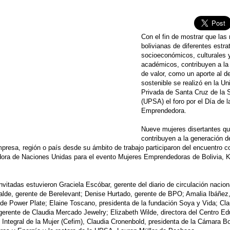
Con el fin de mostrar que las
bolivianas de diferentes estra
socioeconómicos, culturales 
académicos, contribuyen a la
de valor, como un aporte al de
sostenible se realizó en la Un
Privada de Santa Cruz de la S
(UPSA) el foro por el Día de l
Emprendedora.
Nueve mujeres disertantes q
contribuyen a la generación d
presa, región o país desde su ámbito de trabajo participaron del encuentro 
dora de Naciones Unidas para el evento Mujeres Emprendedoras de Bolivia, K
invitadas estuvieron Graciela Escóbar, gerente del diario de circulación nacion
lde, gerente de Berelevant; Denise Hurtado, gerente de BPO; Amalia Ibáñez
de Power Plate; Elaine Toscano, presidenta de la fundación Soya y Vida; Cla
erente de Claudia Mercado Jewelry; Elizabeth Wilde, directora del Centro Ed
Integral de la Mujer (Cefim), Claudia Cronenbold, presidenta de la Cámara Bo