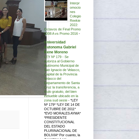
Interpr
omocio
nes
Colegio
Reekie
2022:
Octavos de Final Promo
2008 A vs Promo 2016
-
Universidad
Autonoma Gabriel
Rene Moreno
LEY Nº 179 - Se
autoriza al Gobierno
Autónomo Municipal de
San Ignacio de Velasco,
Capital de la Provincia
Velasco del
Departamento de Santa
Cruz la transferencia, a
título gratuito, del bien
inmueble ubicado en la
zona sud oeste
-
*LEY
Nº 179* *LEY DE 14 DE
OCTUBRE DE 2011*
*EVO MORALES AYMA*
*PRESIDENTE
CONSTITUCIONAL
DEL ESTADO
PLURINACIONAL DE
BOLIVIA* Por cuanto, la