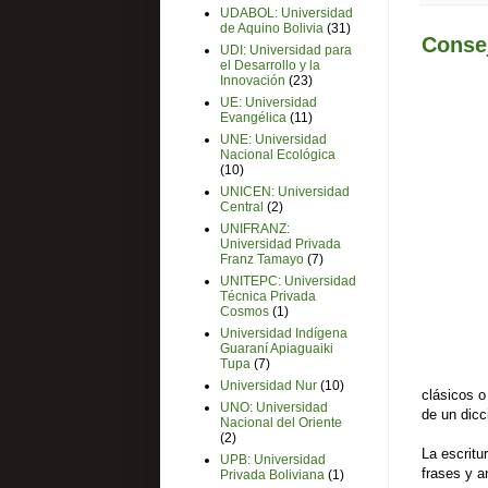
UDABOL: Universidad
de Aquino Bolivia
(31)
Consej
UDI: Universidad para
el Desarrollo y la
Innovación
(23)
UE: Universidad
Evangélica
(11)
UNE: Universidad
Nacional Ecológica
(10)
UNICEN: Universidad
Central
(2)
UNIFRANZ:
Universidad Privada
Franz Tamayo
(7)
UNITEPC: Universidad
Técnica Privada
Cosmos
(1)
Universidad Indígena
Guaraní Apiaguaiki
Tupa
(7)
Universidad Nur
(10)
clásicos o
UNO: Universidad
de un dicc
Nacional del Oriente
(2)
La escritu
UPB: Universidad
frases y a
Privada Boliviana
(1)