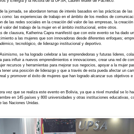
ros y Energía y la rectora de la UPSA, Lauren Müller de Pacheco.
 de la jornada, se abordaron temas de interés basados en las prácticas de las
s como: las experiencias de trabajo en el ámbito de los medios de comunicaci
ón de las redes sociales en la creación del valor de las empresas, la creación
 valor del trabajo de la mujer en el ámbito institucional, entre otros.
s de clausura, Katherina Capra manifestó que con este evento se ha dado u
imiento a las mujeres que son innovadoras desde diferentes enfoques; empre
adémico, tecnológico, de liderazgo institucional y deportivo.
Asimismo, se ha logrado celebrar a las emprendedoras y futuras lideres, cola
 para influir a nuevos emprendimientos e innovaciones, crear una red de con
ujer recursos y herramientas para mejorar sus negocios, apoyar a la mujer pa
 tener una posición de liderazgo y que a través de esta pueda afectar un ca
 real y promover el éxito de mujeres que han logrado alcanzar sus objetivos e 
era vez que se realiza este evento en Bolivia, ya que a nivel mundial se lo h
embre en 145 países y 800 universidades y otras instituciones educativas, c
e las Naciones Unidas.