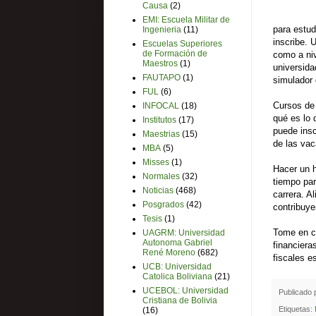
Causa
(2)
EMI: Escuela Militar de
para estud
Ingenieria
(11)
inscribe. 
Escuelas Superiores
de Formación de
como a niv
Maestros
(1)
universida
FAUTAPO
(1)
simulador 
FUL
(6)
Cursos de 
INFOCAL
(18)
qué es lo 
Institutos
(17)
puede insc
Maestrias
(15)
de las vac
MBA
(5)
Misses
(1)
Hacer un h
Normales
(32)
tiempo par
Noticias
(468)
carrera. A
Posgrados
(42)
contribuye
Tesis
(1)
Tome en cu
UAGRM: Universidad
Autonoma Gabriel
financiera
René Moreno
(682)
fiscales e
UCB: Universidad
Catolica Boliviana
(21)
UCEBOL: Universidad
Publicado
Cristiana de Bolivia
Etiquetas:
(16)