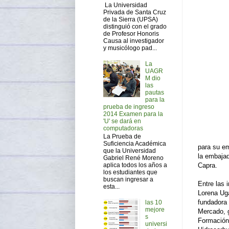
La Universidad
Privada de Santa Cruz
de la Sierra (UPSA)
distinguió con el grado
de Profesor Honoris
Causa al investigador
y musicólogo pad...
La
UAGR
M dio
las
pautas
para la
prueba de ingreso
2014 Examen para la
'U' se dará en
computadoras
La Prueba de
Suficiencia Académica
para su em
que la Universidad
la embaja
Gabriel René Moreno
aplica todos los años a
Capra.
los estudiantes que
buscan ingresar a
Entre las 
esta...
Lorena Uga
fundadora 
las 10
mejore
Mercado, g
s
Formación 
universi