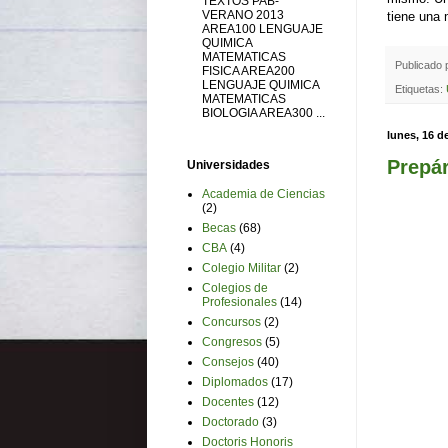
TEXTOS PAB-
VERANO 2013
tiene una 
AREA100 LENGUAJE
QUIMICA
MATEMATICAS
Publicado
FISICA AREA200
LENGUAJE QUIMICA
Etiquetas:
MATEMATICAS
BIOLOGIA AREA300 ...
lunes, 16 d
Prepár
Universidades
Academia de Ciencias
(2)
Becas
(68)
CBA
(4)
Colegio Militar
(2)
Colegios de
Profesionales
(14)
Concursos
(2)
Congresos
(5)
Consejos
(40)
Diplomados
(17)
Docentes
(12)
Doctorado
(3)
Doctoris Honoris