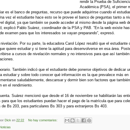
rendir la Prueba de Suficienci
Académica (PSA), el primer 
iar es el banco de preguntas, recurso que puede adquirirse cuando el estudia
Una vez el estudiante hace esto se le provee el banco de preguntas tanto a niv
el digital, ya que también se puede acceder al mismo desde la página web d
d, explicó Pablo Suárez, coordinador de la PSA y PAB. “En la web existe has
de examen para que los interesados se vayan preparando”, expresó.
nivelación. Por su parte, la educadora Carol López resaltó que el estudiante
que quiere estudiar y si tiene la aptitud para desenvolverse en esa área. Post
ribirse a cursos de nivelación normales y no intensivos para que así también 
aciones.
orario. También indicó que el estudiante debe ponerse objetivos de dedicar 
a estudiar y sobre todo conocer qué información es la que prevalece más en 
limentarse saludablemente, descansar y dormir bien son factores que también
n en el rendimiento.
enta. Suárez mencionó que desde el 16 de noviembre se habilitarán las ent
s para que los estudiantes puedan hacer el pago de la matrícula que para col
s de Bs 203, para particulares Bs 303 y para extranjeros Bs 403.
 por
Dick
en
22:22
No hay comentarios:
Noticias