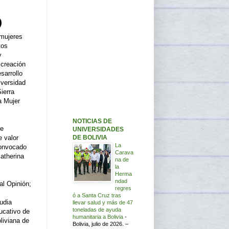
 mujeres
tos
y
 creación
sarrollo
iversidad
ierra
a Mujer
NOTICIAS DE
ue
UNIVERSIDADES
DE BOLIVIA
e valor
La
convocado
Carava
atherina
na de
la
Herma
ndad
al Opinión;
regres
,
ó a Santa Cruz tras
udia
llevar salud y más de 47
toneladas de ayuda
ucativo de
humanitaria a Bolivia
-
liviana de
Bolivia, julio de 2026. –