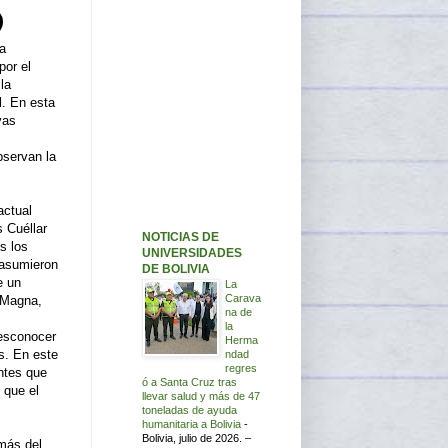
na
or el
la
l. En esta
vas
servan la
actual
s Cuéllar
NOTICIAS DE
s los
UNIVERSIDADES
 asumieron
DE BOLIVIA
e un
La
Carava
 Magna,
na de
la
desconocer
Herma
s. En este
ndad
regres
ntes que
ó a Santa Cruz tras
 que el
llevar salud y más de 47
toneladas de ayuda
humanitaria a Bolivia
-
Bolivia, julio de 2026. –
 más del