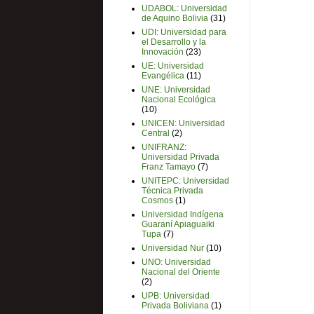
UDABOL: Universidad
de Aquino Bolivia
(31)
UDI: Universidad para
el Desarrollo y la
Innovación
(23)
UE: Universidad
Evangélica
(11)
UNE: Universidad
Nacional Ecológica
(10)
UNICEN: Universidad
Central
(2)
UNIFRANZ:
Universidad Privada
Franz Tamayo
(7)
UNITEPC: Universidad
Técnica Privada
Cosmos
(1)
Universidad Indígena
Guaraní Apiaguaiki
Tupa
(7)
Universidad Nur
(10)
UNO: Universidad
Nacional del Oriente
(2)
UPB: Universidad
Privada Boliviana
(1)