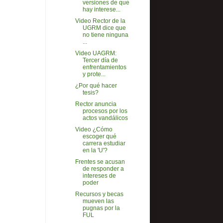
versiones de que
hay interese...
Video Rector de la
UGRM dice que
no tiene ninguna
...
Video UAGRM:
Tercer día de
enfrentamientos
y prote...
¿Por qué hacer
tesis?
Rector anuncia
procesos por los
actos vandálicos
Video ¿Cómo
escoger qué
carrera estudiar
en la 'U'?
Frentes se acusan
de responder a
intereses de
poder
Recursos y becas
mueven las
pugnas por la
FUL