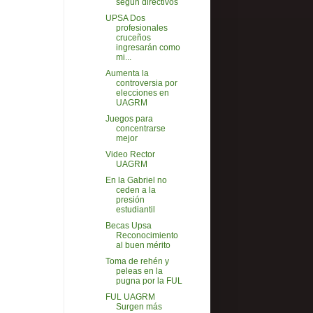
según directivos
UPSA Dos
profesionales
cruceños
ingresarán como
mi...
Aumenta la
controversia por
elecciones en
UAGRM
Juegos para
concentrarse
mejor
Video Rector
UAGRM
En la Gabriel no
ceden a la
presión
estudiantil
Becas Upsa
Reconocimiento
al buen mérito
Toma de rehén y
peleas en la
pugna por la FUL
FUL UAGRM
Surgen más