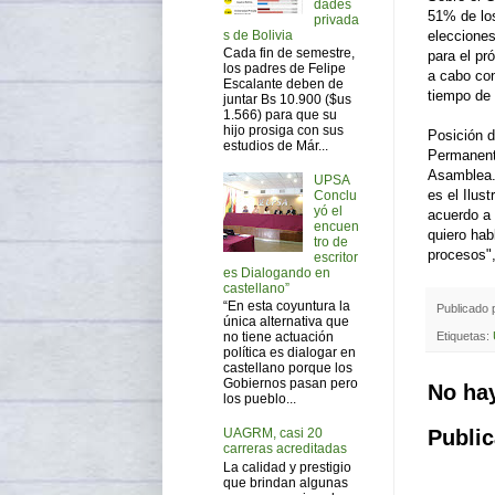
dades
51% de lo
privada
s de Bolivia
elecciones
Cada fin de semestre,
para el pr
los padres de Felipe
a cabo con
Escalante deben de
tiempo de 
juntar Bs 10.900 ($us
1.566) para que su
hijo prosiga con sus
Posición d
estudios de Már...
Permanente
Asamblea.
UPSA
es el Ilus
Conclu
yó el
acuerdo a 
encuen
quiero hab
tro de
procesos",
escritor
es Dialogando en
castellano”
“En esta coyuntura la
Publicado
única alternativa que
Etiquetas:
no tiene actuación
política es dialogar en
castellano porque los
Gobiernos pasan pero
No ha
los pueblo...
Public
UAGRM, casi 20
carreras acreditadas
La calidad y prestigio
que brindan algunas