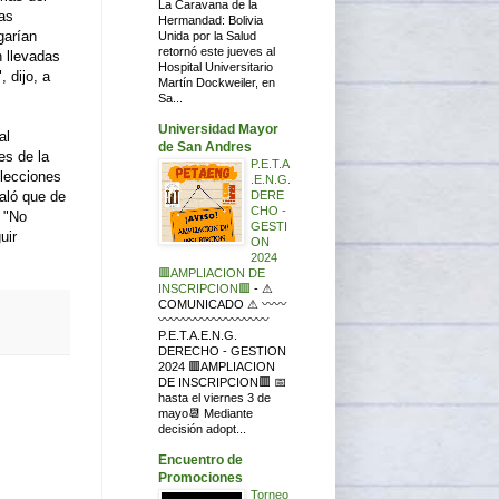
La Caravana de la
as
Hermandad: Bolivia
garían
Unida por la Salud
retornó este jueves al
n llevadas
Hospital Universitario
 dijo, a
Martín Dockweiler, en
Sa...
Universidad Mayor
al
de San Andres
es de la
P.E.T.A
lecciones
.E.N.G.
DERE
ñaló que de
CHO -
. "No
GESTI
uir
ON
2024
🟥AMPLIACION DE
INSCRIPCION🟥
-
⚠
COMUNICADO ⚠ 〰〰
〰〰〰〰〰〰〰〰〰
P.E.T.A.E.N.G.
DERECHO - GESTION
2024 🟥AMPLIACION
DE INSCRIPCION🟥 📅
hasta el viernes 3 de
mayo📆 Mediante
decisión adopt...
Encuentro de
Promociones
Torneo