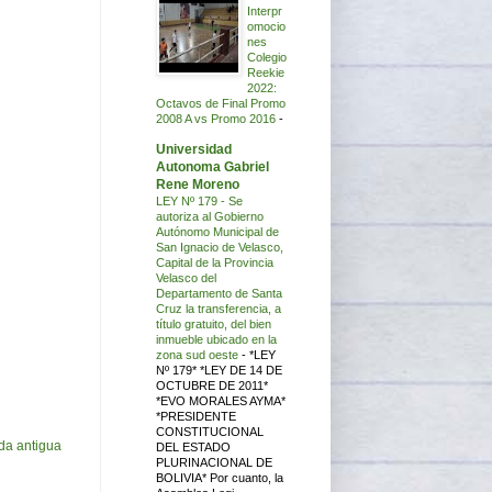
Interpr
omocio
nes
Colegio
Reekie
2022:
Octavos de Final Promo
2008 A vs Promo 2016
-
Universidad
Autonoma Gabriel
Rene Moreno
LEY Nº 179 - Se
autoriza al Gobierno
Autónomo Municipal de
San Ignacio de Velasco,
Capital de la Provincia
Velasco del
Departamento de Santa
Cruz la transferencia, a
título gratuito, del bien
inmueble ubicado en la
zona sud oeste
-
*LEY
Nº 179* *LEY DE 14 DE
OCTUBRE DE 2011*
*EVO MORALES AYMA*
*PRESIDENTE
CONSTITUCIONAL
da antigua
DEL ESTADO
PLURINACIONAL DE
BOLIVIA* Por cuanto, la