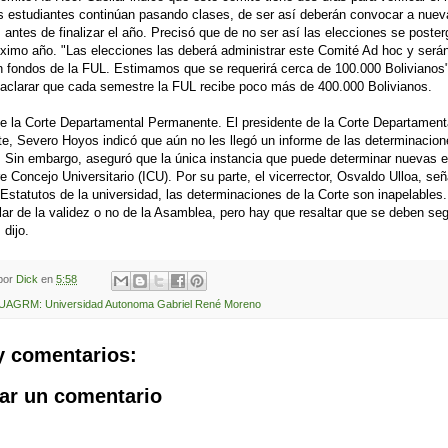
s estudiantes continúan pasando clases, de ser así deberán convocar a nuev
 antes de finalizar el año. Precisó que de no ser así las elecciones se poster
óximo año. "Las elecciones las deberá administrar este Comité Ad hoc y será
 fondos de la FUL. Estimamos que se requerirá cerca de 100.000 Bolivianos",
aclarar que cada semestre la FUL recibe poco más de 400.000 Bolivianos.
e la Corte Departamental Permanente. El presidente de la Corte Departament
, Severo Hoyos indicó que aún no les llegó un informe de las determinacion
 Sin embargo, aseguró que la única instancia que puede determinar nuevas e
tre Concejo Universitario (ICU). Por su parte, el vicerrector, Osvaldo Ulloa, se
Estatutos de la universidad, las determinaciones de la Corte son inapelables
lar de la validez o no de la Asamblea, pero hay que resaltar que se deben seg
 dijo.
 por
Dick
en
5:58
UAGRM: Universidad Autonoma Gabriel René Moreno
y comentarios:
ar un comentario