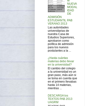
M
NUEVA
MODAL
IDAD
DE
ADMISIÓN
ESTUDIANTIL PAB
VERANO 2013
Las autoridades
universitarias de
nuestra Casa de
Estudios Superiores,
aprobaron como
política de admisión
para los nuevos
postulantes a la ...
¿Hasta cuántas
materias debo llevar
en la universidad?
El cambio del colegio
a la universidad es un
gran paso, más aún si
se toma en cuenta que
en el primero llevabas
hasta 14 materias,
mientras ...
DESCARGA los
TEXTOS PAB 2013
UAGRM