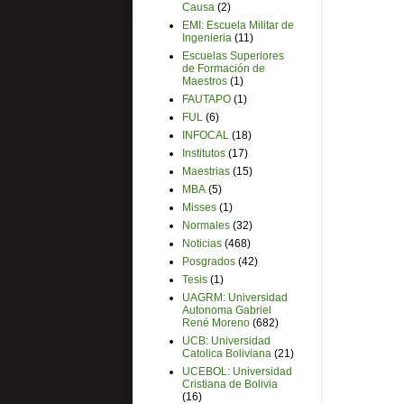
Causa
(2)
EMI: Escuela Militar de
Ingenieria
(11)
Escuelas Superiores
de Formación de
Maestros
(1)
FAUTAPO
(1)
FUL
(6)
INFOCAL
(18)
Institutos
(17)
Maestrias
(15)
MBA
(5)
Misses
(1)
Normales
(32)
Noticias
(468)
Posgrados
(42)
Tesis
(1)
UAGRM: Universidad
Autonoma Gabriel
René Moreno
(682)
UCB: Universidad
Catolica Boliviana
(21)
UCEBOL: Universidad
Cristiana de Bolivia
(16)