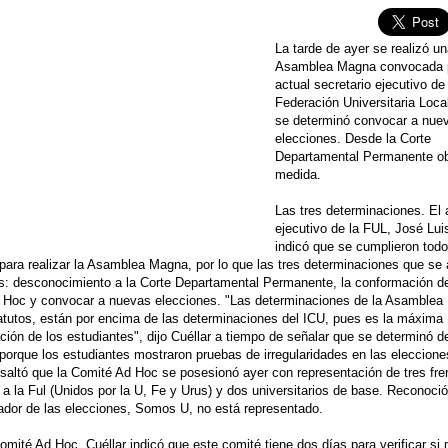
La tarde de ayer se realizó u
Asamblea Magna convocada p
actual secretario ejecutivo de 
Federación Universitaria Loca
se determinó convocar a nue
elecciones. Desde la Corte
Departamental Permanente ob
medida.
Las tres determinaciones. El 
ejecutivo de la FUL, José Lui
indicó que se cumplieron todo
 para realizar la Asamblea Magna, por lo que las tres determinaciones que se
s: desconocimiento a la Corte Departamental Permanente, la conformación d
 Hoc y convocar a nuevas elecciones. "Las determinaciones de la Asamblea
tutos, están por encima de las determinaciones del ICU, pues es la máxima
ción de los estudiantes", dijo Cuéllar a tiempo de señalar que se determinó 
 porque los estudiantes mostraron pruebas de irregularidades en las eleccione
esaltó que la Comité Ad Hoc se posesionó ayer con representación de tres fre
 a la Ful (Unidos por la U, Fe y Urus) y dos universitarios de base. Reconoció
ador de las elecciones, Somos U, no está representado.
omité Ad Hoc. Cuéllar indicó que este comité tiene dos días para verificar si