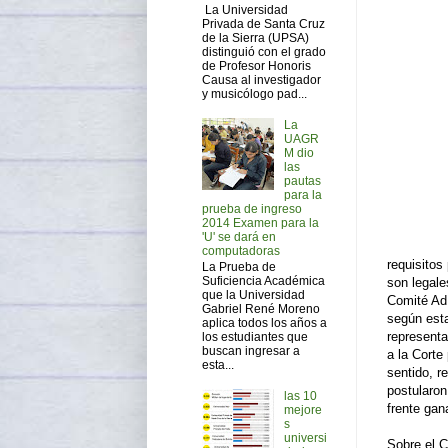
La Universidad
Privada de Santa Cruz
de la Sierra (UPSA)
distinguió con el grado
de Profesor Honoris
Causa al investigador
y musicólogo pad...
La
UAGR
M dio
las
pautas
para la
prueba de ingreso
2014 Examen para la
'U' se dará en
computadoras
requisitos
La Prueba de
Suficiencia Académica
son legale
que la Universidad
Comité Ad
Gabriel René Moreno
según esta
aplica todos los años a
representa
los estudiantes que
buscan ingresar a
a la Corte
esta...
sentido, r
postularon
las 10
frente gan
mejore
s
universi
Sobre el C