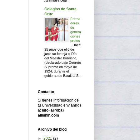
Asamblea Legi...
Colegios de Santa
Cruz
Forma
doras
de
genera
ciones
profes
-
Hace
95 años que el 6 de
junio se festeja el Día
del Maestro boliviano,
(declarado bajo Decreto
Supremo en mayo de
1924, durante el
gobierno de Bautista S...
Contacto
Si tienes informacion de
tu Universidad enviannos
a:
info (arroba)
allinnin.com
Archivo del blog
►
2021
(2)