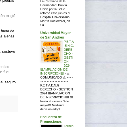
y piedras
La Caravana de la
Hermandad: Bolivia
Unida por la Salud
retornó este jueves al
én exigió
Hospital Universitario
.
Martín Dockweiler, en
Sa...
 fuera de
Universidad Mayor
as ajenas
de San Andres
P.E.T.A
.E.N.G.
DERE
, sostuvo
CHO -
GESTI
ON
2024
en los
🟥AMPLIACION DE
en fue
INSCRIPCION🟥
-
⚠
COMUNICADO ⚠ 〰〰
〰〰〰〰〰〰〰〰〰
 el seguro
P.E.T.A.E.N.G.
DERECHO - GESTION
2024 🟥AMPLIACION
DE INSCRIPCION🟥 📅
hasta el viernes 3 de
mayo📆 Mediante
decisión adopt...
Encuentro de
Promociones
Torneo