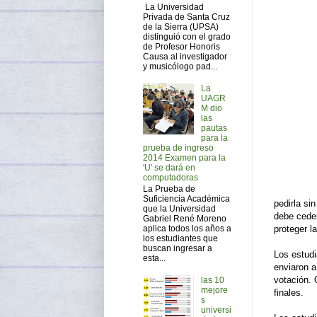
La Universidad
Privada de Santa Cruz
de la Sierra (UPSA)
distinguió con el grado
de Profesor Honoris
Causa al investigador
y musicólogo pad...
La
UAGR
M dio
las
pautas
para la
prueba de ingreso
2014 Examen para la
'U' se dará en
computadoras
La Prueba de
Suficiencia Académica
pedirla si
que la Universidad
debe ceder
Gabriel René Moreno
aplica todos los años a
proteger l
los estudiantes que
buscan ingresar a
Los estudi
esta...
enviaron a
votación. 
las 10
mejore
finales.
s
universi