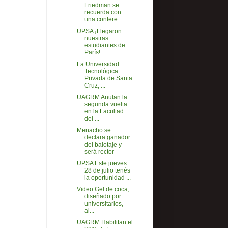
Friedman se
recuerda con
una confere...
UPSA ¡Llegaron
nuestras
estudiantes de
París!
La Universidad
Tecnológica
Privada de Santa
Cruz, ...
UAGRM Anulan la
segunda vuelta
en la Facultad
del ...
Menacho se
declara ganador
del balotaje y
será rector
UPSA Este jueves
28 de julio tenés
la oportunidad ...
Video Gel de coca,
diseñado por
universitarios,
al...
UAGRM Habilitan el