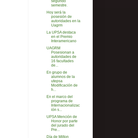
segundo
semestre.
Hoy será la
posesión de
autoridades en la
Uagrm
La UPSA destaca
en el Premio
Interamericano
UAGRM
Posesionan a
autoridades de
16 facultades
de...
En grupo de
alumnos de la
utepsa
Modificación de
h...
En el marco del
programa de
Internacionalizac
ión s...
UPSA Mención de
Honor por parte
del jurado del
Pre...
Día de Milton