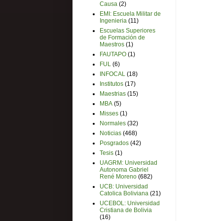
Causa
(2)
EMI: Escuela Militar de
Ingenieria
(11)
Escuelas Superiores
de Formación de
Maestros
(1)
FAUTAPO
(1)
FUL
(6)
INFOCAL
(18)
Institutos
(17)
Maestrias
(15)
MBA
(5)
Misses
(1)
Normales
(32)
Noticias
(468)
Posgrados
(42)
Tesis
(1)
UAGRM: Universidad
Autonoma Gabriel
René Moreno
(682)
UCB: Universidad
Catolica Boliviana
(21)
UCEBOL: Universidad
Cristiana de Bolivia
(16)