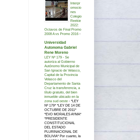
Interpr
omocio
nes
Colegio
Reekie
2022:
Octavos de Final Promo
2008 A vs Promo 2016
-
Universidad
Autonoma Gabriel
Rene Moreno
LEY Nº 179 - Se
autoriza al Gobierno
Autónomo Municipal de
San Ignacio de Velasco,
Capital de la Provincia
Velasco del
Departamento de Santa
Cruz la transferencia, a
título gratuito, del bien
inmueble ubicado en la
zona sud oeste
-
*LEY
Nº 179* *LEY DE 14 DE
OCTUBRE DE 2011*
*EVO MORALES AYMA*
*PRESIDENTE
CONSTITUCIONAL
DEL ESTADO
PLURINACIONAL DE
BOLIVIA* Por cuanto, la