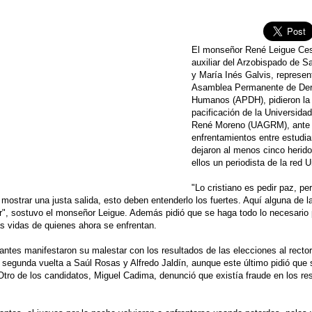
El monseñor René Leigue Ces
auxiliar del Arzobispado de S
y María Inés Galvis, represen
Asamblea Permanente de De
Humanos (APDH), pidieron la
pacificación de la Universidad
René Moreno (UAGRM), ante 
enfrentamientos entre estudi
dejaron al menos cinco herido
ellos un periodista de la red Un
"Lo cristiano es pedir paz, pe
n mostrar una justa salida, esto deben entenderlo los fuertes. Aquí alguna de l
", sostuvo el monseñor Leigue. Además pidió que se haga todo lo necesario 
as vidas de quienes ahora se enfrentan.
antes manifestaron su malestar con los resultados de las elecciones al recto
 segunda vuelta a Saúl Rosas y Alfredo Jaldín, aunque este último pidió que 
Otro de los candidatos, Miguel Cadima, denunció que existía fraude en los re