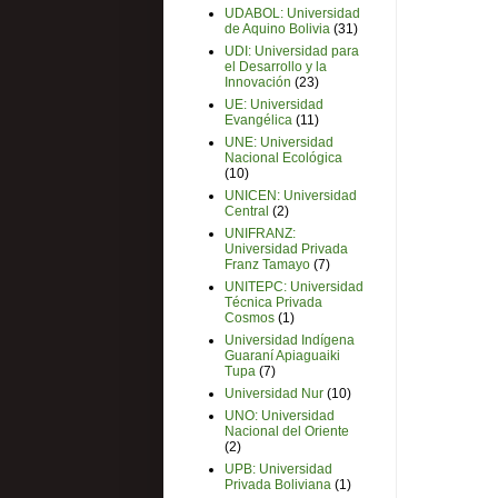
UDABOL: Universidad
de Aquino Bolivia
(31)
UDI: Universidad para
el Desarrollo y la
Innovación
(23)
UE: Universidad
Evangélica
(11)
UNE: Universidad
Nacional Ecológica
(10)
UNICEN: Universidad
Central
(2)
UNIFRANZ:
Universidad Privada
Franz Tamayo
(7)
UNITEPC: Universidad
Técnica Privada
Cosmos
(1)
Universidad Indígena
Guaraní Apiaguaiki
Tupa
(7)
Universidad Nur
(10)
UNO: Universidad
Nacional del Oriente
(2)
UPB: Universidad
Privada Boliviana
(1)