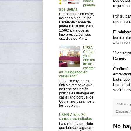
Los estudi
dades
privada
dejando al
s de Bolivia
Cada fin de semestre,
Por su pa
los padres de Felipe
que se pac
Escalante deben de
juntar Bs 10.900 ($us
1.566) para que su
El ministr
hijo prosiga con sus
las instal
estudios de Már...
a la unive
UPSA
Conclu
"No vamos
yó el
Romero
encuen
.
tro de
escritor
Confirmó q
es Dialogando en
enfrentami
castellano”
lastimado 
“En esta coyuntura la
Los estudi
única alternativa que
no tiene actuación
social uni
política es dialogar en
castellano porque los
Gobiernos pasan pero
Publicado
los pueblo...
Etiquetas:
UAGRM, casi 20
carreras acreditadas
La calidad y prestigio
No ha
que brindan algunas