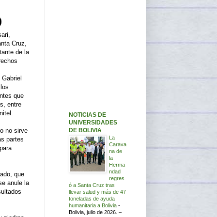
ari,
anta Cruz,
tante de la
rechos
 Gabriel
los
antes que
s, entre
itel.
NOTICIAS DE
UNIVERSIDADES
DE BOLIVIA
ro no sirve
La
as partes
Carava
para
na de
la
Herma
ndad
rado, que
regres
se anule la
ó a Santa Cruz tras
sultados
llevar salud y más de 47
toneladas de ayuda
humanitaria a Bolivia
-
Bolivia, julio de 2026. –