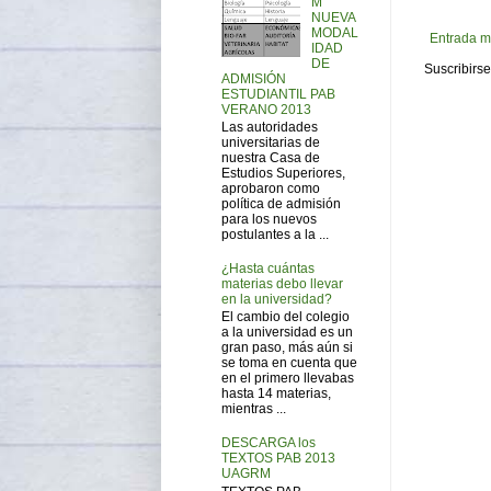
M
NUEVA
MODAL
Entrada m
IDAD
DE
Suscribirse
ADMISIÓN
ESTUDIANTIL PAB
VERANO 2013
Las autoridades
universitarias de
nuestra Casa de
Estudios Superiores,
aprobaron como
política de admisión
para los nuevos
postulantes a la ...
¿Hasta cuántas
materias debo llevar
en la universidad?
El cambio del colegio
a la universidad es un
gran paso, más aún si
se toma en cuenta que
en el primero llevabas
hasta 14 materias,
mientras ...
DESCARGA los
TEXTOS PAB 2013
UAGRM