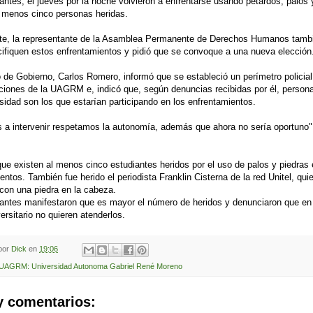
antes, el jueves por la noche volvieron a enfrentarse usando petardos, palos 
 menos cinco personas heridas.
rte, la representante de la Asamblea Permanente de Derechos Humanos tambi
ifiquen estos enfrentamientos y pidió que se convoque a una nueva elección
o de Gobierno, Carlos Romero, informó que se estableció un perímetro policial
aciones de la UAGRM e, indicó que, según denuncias recibidas por él, person
rsidad son los que estarían participando en los enfrentamientos.
 a intervenir respetamos la autonomía, además que ahora no sería oportuno"
ue existen al menos cinco estudiantes heridos por el uso de palos y piedras 
entos. También fue herido el periodista Franklin Cisterna de la red Unitel, qui
con una piedra en la cabeza.
antes manifestaron que es mayor el número de heridos y denunciaron que en
versitario no quieren atenderlos.
 por
Dick
en
19:06
UAGRM: Universidad Autonoma Gabriel René Moreno
y comentarios: