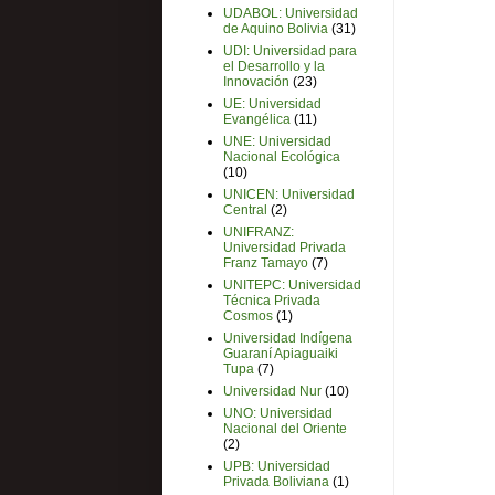
UDABOL: Universidad
de Aquino Bolivia
(31)
UDI: Universidad para
el Desarrollo y la
Innovación
(23)
UE: Universidad
Evangélica
(11)
UNE: Universidad
Nacional Ecológica
(10)
UNICEN: Universidad
Central
(2)
UNIFRANZ:
Universidad Privada
Franz Tamayo
(7)
UNITEPC: Universidad
Técnica Privada
Cosmos
(1)
Universidad Indígena
Guaraní Apiaguaiki
Tupa
(7)
Universidad Nur
(10)
UNO: Universidad
Nacional del Oriente
(2)
UPB: Universidad
Privada Boliviana
(1)