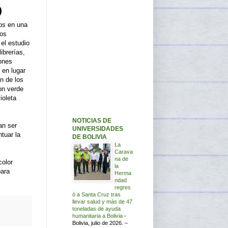
os en una
los
el estudio
librerías,
lones
 en lugar
an de los
on verde
ioleta
NOTICIAS DE
an ser
UNIVERSIDADES
ntuar la
DE BOLIVIA
La
Carava
na de
color
la
para
Herma
ndad
regres
ó a Santa Cruz tras
llevar salud y más de 47
toneladas de ayuda
humanitaria a Bolivia
-
Bolivia, julio de 2026. –