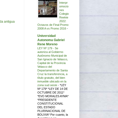
Interpr
omocio
nes
Colegio
Reekie
2022:
da antigua
Octavos de Final Promo
2008 A vs Promo 2016
-
Universidad
Autonoma Gabriel
Rene Moreno
LEY Nº 179 - Se
autoriza al Gobierno
Autónomo Municipal de
San Ignacio de Velasco,
Capital de la Provincia
Velasco del
Departamento de Santa
Cruz la transferencia, a
título gratuito, del bien
inmueble ubicado en la
zona sud oeste
-
*LEY
Nº 179* *LEY DE 14 DE
OCTUBRE DE 2011*
*EVO MORALES AYMA*
*PRESIDENTE
CONSTITUCIONAL
DEL ESTADO
PLURINACIONAL DE
BOLIVIA* Por cuanto, la