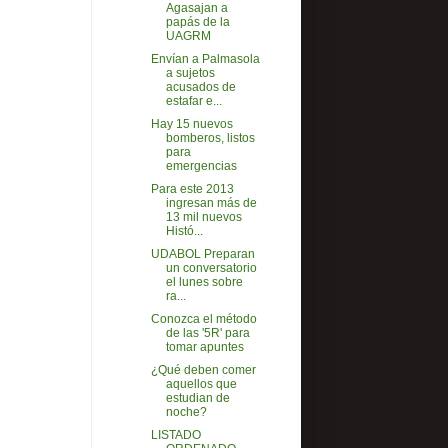
Agasajan a
papás de la
UAGRM
Envían a Palmasola
a sujetos
acusados de
estafar e...
Hay 15 nuevos
bomberos, listos
para
emergencias
Para este 2013
ingresan más de
13 mil nuevos
Histó...
UDABOL Preparan
un conversatorio
el lunes sobre
ra...
Conozca el método
de las '5R' para
tomar apuntes
¿Qué deben comer
aquellos que
estudian de
noche?
LISTADO