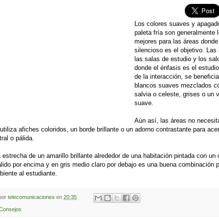
Los colores suaves y apagad
paleta fría son generalmente 
mejores para las áreas donde 
silencioso es el objetivo. Las 
las salas de estudio y los sa
donde el énfasis es el estudio
de la interacción, se benefici
blancos suaves mezclados c
salvia o celeste, grises o un v
suave.
Aún así, las áreas no necesit
 utiliza afiches coloridos, un borde brillante o un adorno contrastante para ace
ral o pálida.
estrecha de un amarillo brillante alrededor de una habitación pintada con un 
lido por encima y en gris medio claro por debajo es una buena combinación 
biente al estudiante.
 por
telecomunicaciones
en
20:35
Consejos