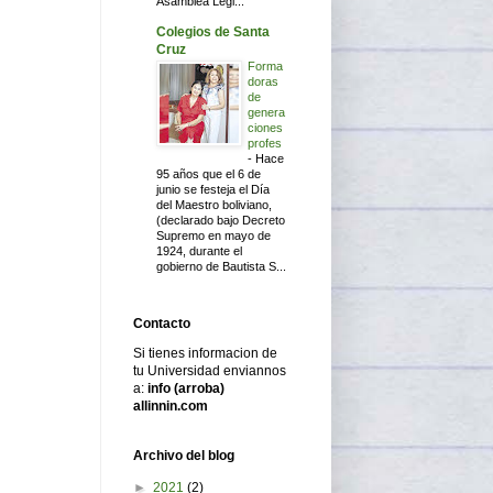
Asamblea Legi...
Colegios de Santa
Cruz
Forma
doras
de
genera
ciones
profes
-
Hace
95 años que el 6 de
junio se festeja el Día
del Maestro boliviano,
(declarado bajo Decreto
Supremo en mayo de
1924, durante el
gobierno de Bautista S...
Contacto
Si tienes informacion de
tu Universidad enviannos
a:
info (arroba)
allinnin.com
Archivo del blog
►
2021
(2)