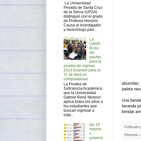
La Universidad
Privada de Santa Cruz
de la Sierra (UPSA)
distinguió con el grado
de Profesor Honoris
Causa al investigador
y musicólogo pad...
La
UAGR
M dio
las
pautas
para la
prueba de ingreso
2014 Examen para la
'U' se dará en
computadoras
aburridas;
La Prueba de
Suficiencia Académica
paleta neut
que la Universidad
Gabriel René Moreno
Una banda 
aplica todos los años a
lavanda pá
los estudiantes que
buscan ingresar a
brindar am
esta...
las 10
Publicado
mejore
s
Etiquetas:
universi