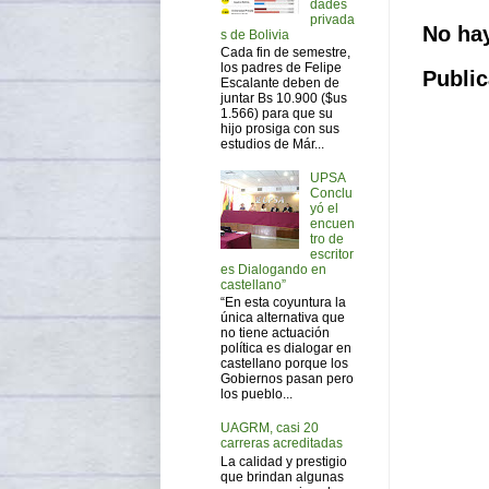
dades
privada
No ha
s de Bolivia
Cada fin de semestre,
los padres de Felipe
Public
Escalante deben de
juntar Bs 10.900 ($us
1.566) para que su
hijo prosiga con sus
estudios de Már...
UPSA
Conclu
yó el
encuen
tro de
escritor
es Dialogando en
castellano”
“En esta coyuntura la
única alternativa que
no tiene actuación
política es dialogar en
castellano porque los
Gobiernos pasan pero
los pueblo...
UAGRM, casi 20
carreras acreditadas
La calidad y prestigio
que brindan algunas