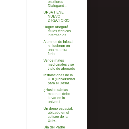
escritores
Dialogand...
UPSA TIENE
NUEVO
DIRECTORIO
Uagrm otorgará
títulos técnicos
intermedios
Alumnos de Infocal
se lucieron en
una muestra
ferial
Vende mates
medicinales y se
tituló de abogado
instalaciones de la
UDI (Universidad
para el Desar...
¿Hasta cuántas
materias debo
llevar en la
universi...
Un domo espacial,
ubicado en el
coliseo de la
Univ...
Día del Padre