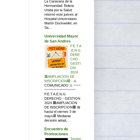
La Caravana de la
Hermandad: Bolivia
Unida por la Salud
retornó este jueves al
Hospital Universitario
Martín Dockweiler, en
Sa...
Universidad Mayor
de San Andres
P.E.T.A
.E.N.G.
DERE
CHO -
GESTI
ON
2024
🟥AMPLIACION DE
INSCRIPCION🟥
-
⚠
COMUNICADO ⚠ 〰〰
〰〰〰〰〰〰〰〰〰
P.E.T.A.E.N.G.
DERECHO - GESTION
2024 🟥AMPLIACION
DE INSCRIPCION🟥 📅
hasta el viernes 3 de
mayo📆 Mediante
decisión adopt...
Encuentro de
Promociones
Torneo