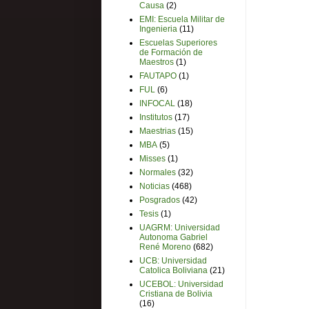
Causa
(2)
EMI: Escuela Militar de
Ingenieria
(11)
Escuelas Superiores
de Formación de
Maestros
(1)
FAUTAPO
(1)
FUL
(6)
INFOCAL
(18)
Institutos
(17)
Maestrias
(15)
MBA
(5)
Misses
(1)
Normales
(32)
Noticias
(468)
Posgrados
(42)
Tesis
(1)
UAGRM: Universidad
Autonoma Gabriel
René Moreno
(682)
UCB: Universidad
Catolica Boliviana
(21)
UCEBOL: Universidad
Cristiana de Bolivia
(16)