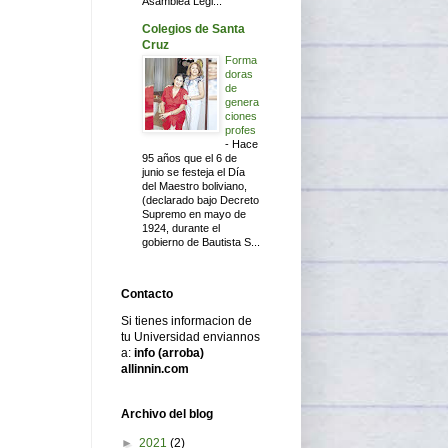
Asamblea Legi...
Colegios de Santa
Cruz
Forma
doras
de
genera
ciones
profes
-
Hace
95 años que el 6 de
junio se festeja el Día
del Maestro boliviano,
(declarado bajo Decreto
Supremo en mayo de
1924, durante el
gobierno de Bautista S...
Contacto
Si tienes informacion de
tu Universidad enviannos
a:
info (arroba)
allinnin.com
Archivo del blog
►
2021
(2)