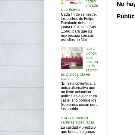
dades
No ha
privada
s de Bolivia
Cada fin de semestre,
Public
los padres de Felipe
Escalante deben de
juntar Bs 10.900 ($us
1.566) para que su
hijo prosiga con sus
estudios de Már...
UPSA
Conclu
yó el
encuen
tro de
escritor
es Dialogando en
castellano”
“En esta coyuntura la
única alternativa que
no tiene actuación
política es dialogar en
castellano porque los
Gobiernos pasan pero
los pueblo...
UAGRM, casi 20
carreras acreditadas
La calidad y prestigio
que brindan algunas