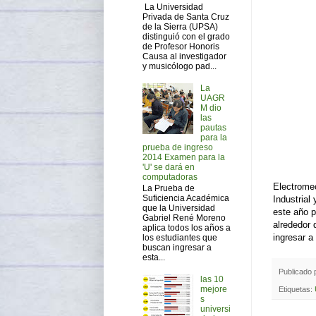
La Universidad
Privada de Santa Cruz
de la Sierra (UPSA)
distinguió con el grado
de Profesor Honoris
Causa al investigador
y musicólogo pad...
La
UAGR
M dio
las
pautas
para la
prueba de ingreso
2014 Examen para la
'U' se dará en
computadoras
Electromec
La Prueba de
Suficiencia Académica
Industrial
que la Universidad
este año p
Gabriel René Moreno
alrededor 
aplica todos los años a
ingresar a 
los estudiantes que
buscan ingresar a
esta...
Publicado
las 10
mejore
Etiquetas:
s
universi