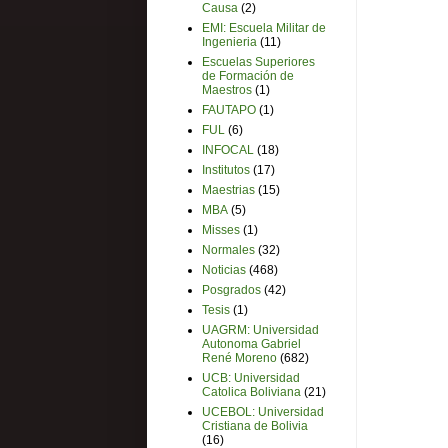
Causa
(2)
EMI: Escuela Militar de
Ingenieria
(11)
Escuelas Superiores
de Formación de
Maestros
(1)
FAUTAPO
(1)
FUL
(6)
INFOCAL
(18)
Institutos
(17)
Maestrias
(15)
MBA
(5)
Misses
(1)
Normales
(32)
Noticias
(468)
Posgrados
(42)
Tesis
(1)
UAGRM: Universidad
Autonoma Gabriel
René Moreno
(682)
UCB: Universidad
Catolica Boliviana
(21)
UCEBOL: Universidad
Cristiana de Bolivia
(16)