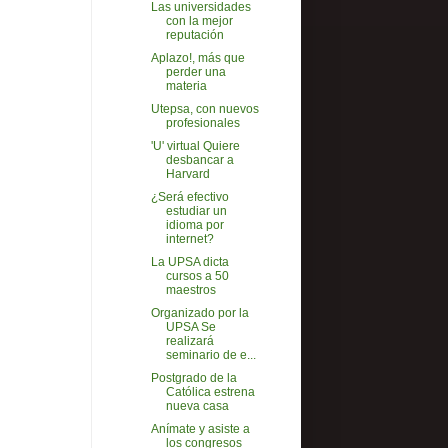
Las universidades
con la mejor
reputación
Aplazo!, más que
perder una
materia
Utepsa, con nuevos
profesionales
'U' virtual Quiere
desbancar a
Harvard
¿Será efectivo
estudiar un
idioma por
internet?
La UPSA dicta
cursos a 50
maestros
Organizado por la
UPSA Se
realizará
seminario de e...
Postgrado de la
Católica estrena
nueva casa
Anímate y asiste a
los congresos