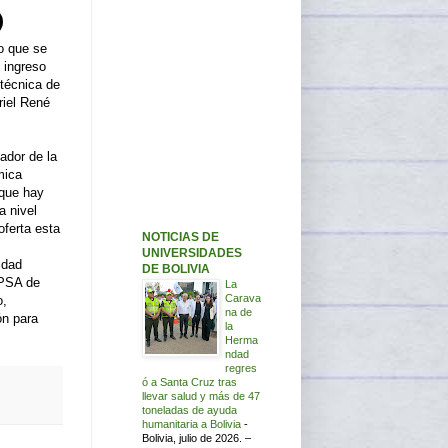
o que se
 ingreso
itécnica de
riel René
ador de la
mica
 que hay
a nivel
oferta esta
NOTICIAS DE
UNIVERSIDADES
idad
DE BOLIVIA
 PSA de
La
Carava
o,
na de
ón para
la
Herma
ndad
regres
ó a Santa Cruz tras
llevar salud y más de 47
toneladas de ayuda
humanitaria a Bolivia
-
Bolivia, julio de 2026. –