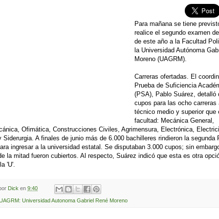
Para mañana se tiene previst
realice el segundo examen de
de este año a la Facultad Pol
la Universidad Autónoma Gab
Moreno (UAGRM).
Carreras ofertadas. El coordin
Prueba de Suficiencia Acadé
(PSA), Pablo Suárez, detalló
cupos para las ocho carreras 
técnico medio y superior que 
facultad: Mecánica General,
ánica, Ofimática, Construcciones Civiles, Agrimensura, Electrónica, Electric
 y Siderurgia. A finales de junio más de 6.000 bachilleres rindieron la segunda
ara ingresar a la universidad estatal. Se disputaban 3.000 cupos; sin embarg
de la mitad fueron cubiertos. Al respecto, Suárez indicó que esta es otra opci
la 'U'.
 por
Dick
en
9:40
UAGRM: Universidad Autonoma Gabriel René Moreno