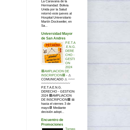
La Caravana de la
Hermandad: Bolivia
Unida por la Salud
retornó este jueves al
Hospital Universitario
Martín Dockweiler, en
Sa...
Universidad Mayor
de San Andres
P.E.T.A
.E.N.G.
DERE
CHO -
GESTI
ON
2024
🟥AMPLIACION DE
INSCRIPCION🟥
-
⚠
COMUNICADO ⚠ 〰〰
〰〰〰〰〰〰〰〰〰
P.E.T.A.E.N.G.
DERECHO - GESTION
2024 🟥AMPLIACION
DE INSCRIPCION🟥 📅
hasta el viernes 3 de
mayo📆 Mediante
decisión adopt...
Encuentro de
Promociones
Torneo