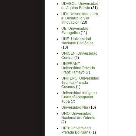
UDABOL: Universidad
de Aquino Bolivia
(31)
UDI: Universidad para
el Desarrollo y la
Innovación
(23)
UE: Universidad
Evangélica
(11)
UNE: Universidad
Nacional Ecológica
(10)
UNICEN: Universidad
Central
(2)
UNIFRANZ:
Universidad Privada
Franz Tamayo
(7)
UNITEPC: Universidad
Técnica Privada
Cosmos
(1)
Universidad Indígena
Guaraní Apiaguaiki
Tupa
(7)
Universidad Nur
(10)
UNO: Universidad
Nacional del Oriente
(2)
UPB: Universidad
Privada Boliviana
(1)