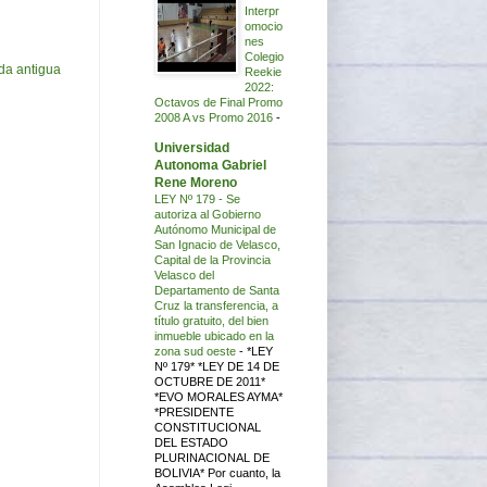
Interpr
omocio
nes
Colegio
da antigua
Reekie
2022:
Octavos de Final Promo
2008 A vs Promo 2016
-
Universidad
Autonoma Gabriel
Rene Moreno
LEY Nº 179 - Se
autoriza al Gobierno
Autónomo Municipal de
San Ignacio de Velasco,
Capital de la Provincia
Velasco del
Departamento de Santa
Cruz la transferencia, a
título gratuito, del bien
inmueble ubicado en la
zona sud oeste
-
*LEY
Nº 179* *LEY DE 14 DE
OCTUBRE DE 2011*
*EVO MORALES AYMA*
*PRESIDENTE
CONSTITUCIONAL
DEL ESTADO
PLURINACIONAL DE
BOLIVIA* Por cuanto, la