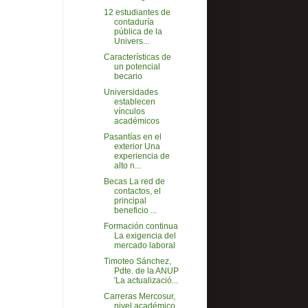
12 estudiantes de
contaduría
pública de la
Univers...
Características de
un potencial
becario
Universidades
establecen
vínculos
académicos
Pasantías en el
exterior Una
experiencia de
alto n...
Becas La red de
contactos, el
principal
beneficio ...
Formación continua
La exigencia del
mercado laboral
Timoteo Sánchez,
Pdte. de la ANUP
'La actualizació...
Carreras Mercosur,
nivel académico