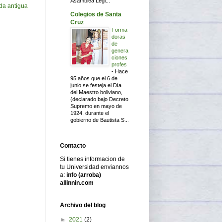
Asamblea Legi...
da antigua
Colegios de Santa
Cruz
Forma
doras
de
genera
ciones
profes
-
Hace
95 años que el 6 de
junio se festeja el Día
del Maestro boliviano,
(declarado bajo Decreto
Supremo en mayo de
1924, durante el
gobierno de Bautista S...
Contacto
Si tienes informacion de
tu Universidad enviannos
a:
info (arroba)
allinnin.com
Archivo del blog
►
2021
(2)