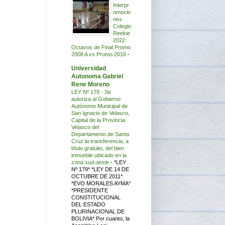
Interpr
omocio
nes
Colegio
Reekie
2022:
Octavos de Final Promo
2008 A vs Promo 2016
-
Universidad
Autonoma Gabriel
Rene Moreno
LEY Nº 179 - Se
autoriza al Gobierno
Autónomo Municipal de
San Ignacio de Velasco,
Capital de la Provincia
Velasco del
Departamento de Santa
Cruz la transferencia, a
título gratuito, del bien
inmueble ubicado en la
zona sud oeste
-
*LEY
Nº 179* *LEY DE 14 DE
OCTUBRE DE 2011*
*EVO MORALES AYMA*
*PRESIDENTE
CONSTITUCIONAL
DEL ESTADO
PLURINACIONAL DE
BOLIVIA* Por cuanto, la