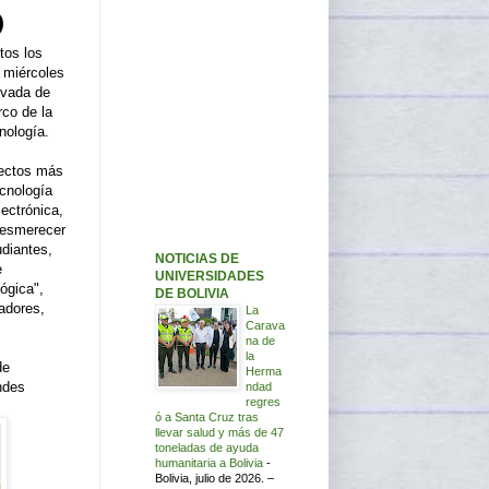
tos los
 miércoles
ivada de
co de la
nología.
yectos más
ecnología
lectrónica,
 desmerecer
udiantes,
NOTICIAS DE
e
UNIVERSIDADES
ógica",
DE BOLIVIA
nadores,
La
Carava
na de
la
de
Herma
ndes
ndad
regres
ó a Santa Cruz tras
llevar salud y más de 47
toneladas de ayuda
humanitaria a Bolivia
-
Bolivia, julio de 2026. –