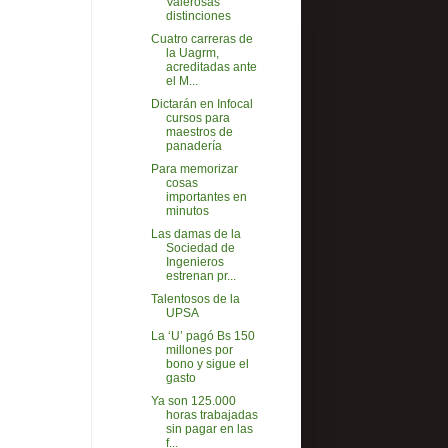
Valerosas
distinciones
Cuatro carreras de
la Uagrm,
acreditadas ante
el M...
Dictarán en Infocal
cursos para
maestros de
panadería
Para memorizar
cosas
importantes en
minutos
Las damas de la
Sociedad de
Ingenieros
estrenan pr...
Talentosos de la
UPSA
La ‘U’ pagó Bs 150
millones por
bono y sigue el
gasto
Ya son 125.000
horas trabajadas
sin pagar en las
f...