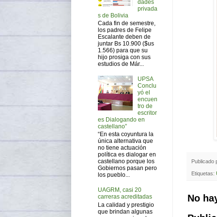
dades
privada
s de Bolivia
Cada fin de semestre,
los padres de Felipe
Escalante deben de
juntar Bs 10.900 ($us
1.566) para que su
hijo prosiga con sus
estudios de Már...
UPSA
Conclu
yó el
encuen
tro de
escritor
es Dialogando en
castellano”
“En esta coyuntura la
única alternativa que
no tiene actuación
política es dialogar en
castellano porque los
Publicado
Gobiernos pasan pero
Etiquetas:
los pueblo...
UAGRM, casi 20
No ha
carreras acreditadas
La calidad y prestigio
que brindan algunas