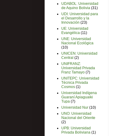
UDABOL: Universidad
de Aquino Bolivia
(31)
UDI: Universidad para
el Desarrollo y la
Innovación
(23)
UE: Universidad
Evangélica
(11)
UNE: Universidad
Nacional Ecológica
(10)
UNICEN: Universidad
Central
(2)
UNIFRANZ:
Universidad Privada
Franz Tamayo
(7)
UNITEPC: Universidad
Técnica Privada
Cosmos
(1)
Universidad Indígena
Guaraní Apiaguaiki
Tupa
(7)
Universidad Nur
(10)
UNO: Universidad
Nacional del Oriente
(2)
UPB: Universidad
Privada Boliviana
(1)