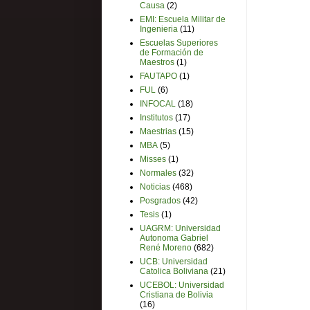
Causa
(2)
EMI: Escuela Militar de
Ingenieria
(11)
Escuelas Superiores
de Formación de
Maestros
(1)
FAUTAPO
(1)
FUL
(6)
INFOCAL
(18)
Institutos
(17)
Maestrias
(15)
MBA
(5)
Misses
(1)
Normales
(32)
Noticias
(468)
Posgrados
(42)
Tesis
(1)
UAGRM: Universidad
Autonoma Gabriel
René Moreno
(682)
UCB: Universidad
Catolica Boliviana
(21)
UCEBOL: Universidad
Cristiana de Bolivia
(16)