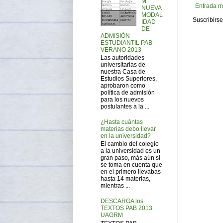
M
Entrada m
NUEVA
MODAL
Suscribirse
IDAD
DE
ADMISIÓN
ESTUDIANTIL PAB
VERANO 2013
Las autoridades
universitarias de
nuestra Casa de
Estudios Superiores,
aprobaron como
política de admisión
para los nuevos
postulantes a la ...
¿Hasta cuántas
materias debo llevar
en la universidad?
El cambio del colegio
a la universidad es un
gran paso, más aún si
se toma en cuenta que
en el primero llevabas
hasta 14 materias,
mientras ...
DESCARGA los
TEXTOS PAB 2013
UAGRM