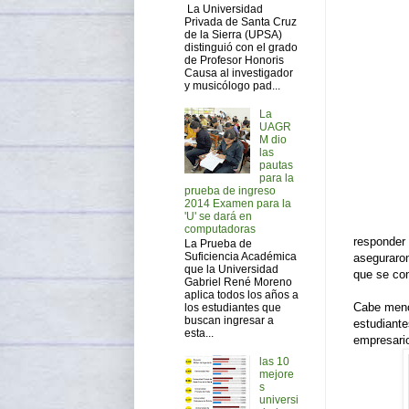
La Universidad
Privada de Santa Cruz
de la Sierra (UPSA)
distinguió con el grado
de Profesor Honoris
Causa al investigador
y musicólogo pad...
La
UAGR
M dio
las
pautas
para la
prueba de ingreso
2014 Examen para la
'U' se dará en
computadoras
responder 
La Prueba de
Suficiencia Académica
aseguraron
que la Universidad
que se con
Gabriel René Moreno
aplica todos los años a
Cabe menci
los estudiantes que
buscan ingresar a
estudiante
esta...
empresario
las 10
mejore
s
universi