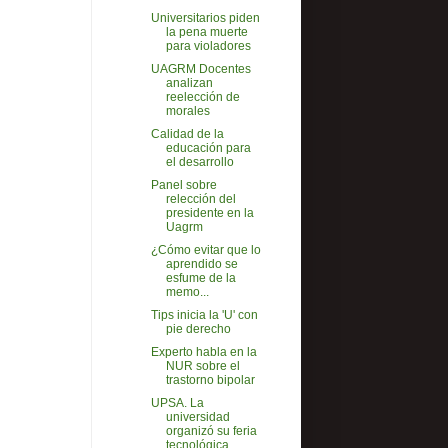
Universitarios piden
la pena muerte
para violadores
UAGRM Docentes
analizan
reelección de
morales
Calidad de la
educación para
el desarrollo
Panel sobre
relección del
presidente en la
Uagrm
¿Cómo evitar que lo
aprendido se
esfume de la
memo...
Tips inicia la 'U' con
pie derecho
Experto habla en la
NUR sobre el
trastorno bipolar
UPSA. La
universidad
organizó su feria
tecnológica...