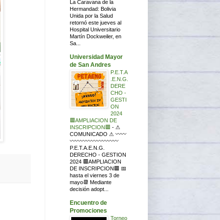
La Caravana de la
Hermandad: Bolivia
Unida por la Salud
retornó este jueves al
Hospital Universitario
Martín Dockweiler, en
Sa...
Universidad Mayor
de San Andres
P.E.T.A
.E.N.G.
DERE
CHO -
GESTI
ON
2024
🟥AMPLIACION DE
INSCRIPCION🟥
-
⚠
COMUNICADO ⚠ 〰〰
〰〰〰〰〰〰〰〰〰
P.E.T.A.E.N.G.
DERECHO - GESTION
2024 🟥AMPLIACION
DE INSCRIPCION🟥 📅
hasta el viernes 3 de
mayo📆 Mediante
decisión adopt...
Encuentro de
Promociones
Torneo