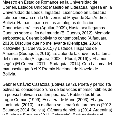
Maestro en Estudios Romance en la Universidad de
Cornell, Estados Unidos; Maestro en Literatura Inglesa en la
Universidad de Leeds, Inglatera; Licenciado en Literatura
Latinoamericana en la Universidad Mayor de San Andrés,
Bolivia. Ha participado en las antologías de ficción
Conductas erráticas (Aguilar, 2009), Hasta acá llegamos.
Cuentos sobre el fin del mundo (El Cuervo, 2012), Memoria
emboscada. Cuento boliviano contemporáneo (Alfaguara,
2013), Disculpe que no me levante (Demipage, 2014),
Kafkaville (El Cuervo, 2015) y Estados Hispanos de
América (Sudaquía, 2016). Es autor de las novelas La toma
del manuscrito (Alfaguara, 2008 – Plural, 2016) y El amor
según (El Cuervo, 2011 – Sudaquia, 2014). Con La toma del
manuscrito ganó el X Premio Nacional de Novela de
Bolivia.
Gabriel Chávez Casazola (Bolivia 1972). Poeta y periodista
boliviano, considerado “una de las voces imprescindibles de
la poesía boliviana contemporánea”. Publicó los libros
Lugar Común (1999), Escalera de Mano (2003), El agua
iluminada (2010), La mañana se llenará de jardineros (2013,
Ecuador; 2014, Bolivia), Cámara de niebla (2014, Argentina)