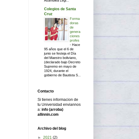
Asamblea Legi...
Colegios de Santa
Cruz
Forma
doras
de
genera
ciones
profes
-
Hace
95 años que el 6 de
junio se festeja el Día
del Maestro boliviano,
(declarado bajo Decreto
Supremo en mayo de
1924, durante el
gobierno de Bautista S...
Contacto
Si tienes informacion de
tu Universidad enviannos
a:
info (arroba)
allinnin.com
Archivo del blog
►
2021
(2)