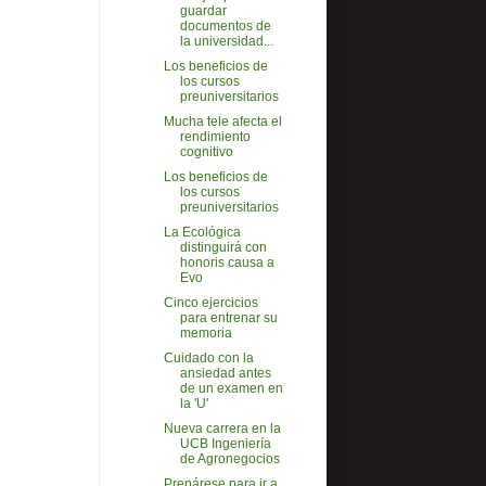
guardar
documentos de
la universidad...
Los beneficios de
los cursos
preuniversitarios
Mucha tele afecta el
rendimiento
cognitivo
Los beneficios de
los cursos
preuniversitarios
La Ecológica
distinguirá con
honoris causa a
Evo
Cinco ejercicios
para entrenar su
memoria
Cuidado con la
ansiedad antes
de un examen en
la 'U'
Nueva carrera en la
UCB Ingeniería
de Agronegocios
Prepárese para ir a