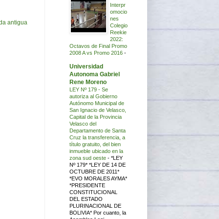
Interpr
omocio
nes
da antigua
Colegio
Reekie
2022:
Octavos de Final Promo
2008 A vs Promo 2016
-
Universidad
Autonoma Gabriel
Rene Moreno
LEY Nº 179 - Se
autoriza al Gobierno
Autónomo Municipal de
San Ignacio de Velasco,
Capital de la Provincia
Velasco del
Departamento de Santa
Cruz la transferencia, a
título gratuito, del bien
inmueble ubicado en la
zona sud oeste
-
*LEY
Nº 179* *LEY DE 14 DE
OCTUBRE DE 2011*
*EVO MORALES AYMA*
*PRESIDENTE
CONSTITUCIONAL
DEL ESTADO
PLURINACIONAL DE
BOLIVIA* Por cuanto, la