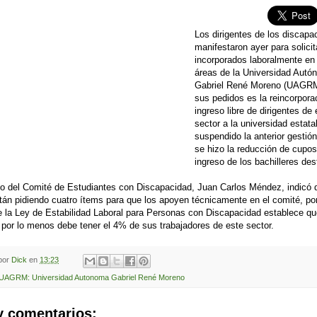
Los dirigentes de los discapa
manifestaron ayer para solicit
incorporados laboralmente en 
áreas de la Universidad Aut
Gabriel René Moreno (UAGRM
sus pedidos es la reincorpora
ingreso libre de dirigentes de 
sector a la universidad estata
suspendido la anterior gestió
se hizo la reducción de cupos
ingreso de los bachilleres de
vo del Comité de Estudiantes con Discapacidad, Juan Carlos Méndez, indicó
tán pidiendo cuatro ítems para que los apoyen técnicamente en el comité, por
e la Ley de Estabilidad Laboral para Personas con Discapacidad establece q
n por lo menos debe tener el 4% de sus trabajadores de este sector.
 por
Dick
en
13:23
UAGRM: Universidad Autonoma Gabriel René Moreno
y comentarios: