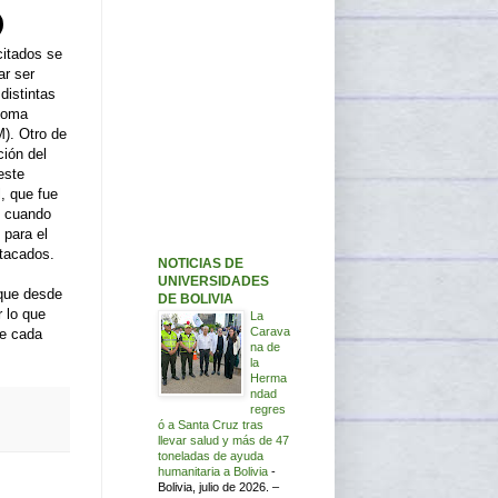
citados se
ar ser
distintas
ónoma
). Otro de
ción del
este
l, que fue
n cuando
 para el
stacados.
NOTICIAS DE
UNIVERSIDADES
 que desde
DE BOLIVIA
 lo que
La
Carava
ue cada
na de
la
Herma
ndad
regres
ó a Santa Cruz tras
llevar salud y más de 47
toneladas de ayuda
humanitaria a Bolivia
-
Bolivia, julio de 2026. –