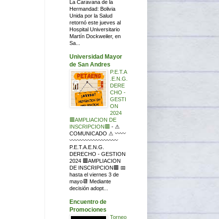
La Caravana de la
Hermandad: Bolivia
Unida por la Salud
retornó este jueves al
Hospital Universitario
Martín Dockweiler, en
Sa...
Universidad Mayor
de San Andres
P.E.T.A
.E.N.G.
DERE
CHO -
GESTI
ON
2024
🟥AMPLIACION DE
INSCRIPCION🟥
-
⚠
COMUNICADO ⚠ 〰〰
〰〰〰〰〰〰〰〰〰
P.E.T.A.E.N.G.
DERECHO - GESTION
2024 🟥AMPLIACION
DE INSCRIPCION🟥 📅
hasta el viernes 3 de
mayo📆 Mediante
decisión adopt...
Encuentro de
Promociones
Torneo