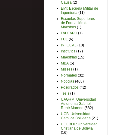
Causa
(2)
EMI: Escuela Militar de
Ingenieria
(11)
Escuelas Superiores
de Formación de
Maestros
(1)
FAUTAPO
(1)
FUL
(6)
INFOCAL
(18)
Institutos
(17)
Maestrias
(15)
MBA
(5)
Misses
(1)
Normales
(32)
Noticias
(468)
Posgrados
(42)
Tesis
(1)
UAGRM: Universidad
Autonoma Gabriel
René Moreno
(682)
UCB: Universidad
Catolica Boliviana
(21)
UCEBOL: Universidad
Cristiana de Bolivia
(16)