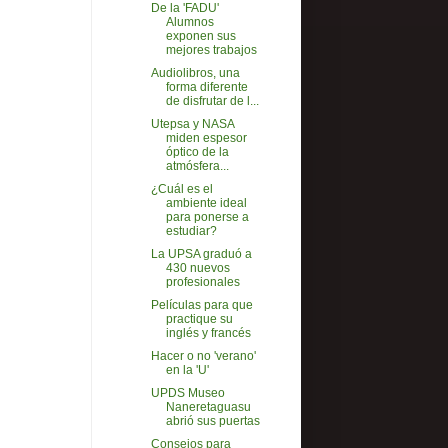
De la 'FADU'
Alumnos
exponen sus
mejores trabajos
Audiolibros, una
forma diferente
de disfrutar de l...
Utepsa y NASA
miden espesor
óptico de la
atmósfera...
¿Cuál es el
ambiente ideal
para ponerse a
estudiar?
La UPSA graduó a
430 nuevos
profesionales
Películas para que
practique su
inglés y francés
Hacer o no 'verano'
en la 'U'
UPDS Museo
Naneretaguasu
abrió sus puertas
Consejos para