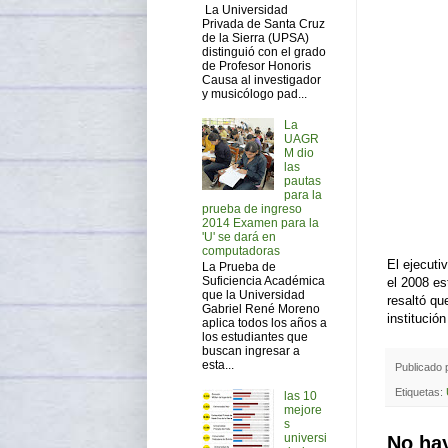
La Universidad
Privada de Santa Cruz
de la Sierra (UPSA)
distinguió con el grado
de Profesor Honoris
Causa al investigador
y musicólogo pad...
La
UAGR
M dio
las
pautas
para la
prueba de ingreso
2014 Examen para la
'U' se dará en
computadoras
El ejecuti
La Prueba de
Suficiencia Académica
el 2008 es
que la Universidad
resaltó qu
Gabriel René Moreno
institució
aplica todos los años a
los estudiantes que
buscan ingresar a
esta...
Publicado
Etiquetas:
las 10
mejore
s
universi
No ha