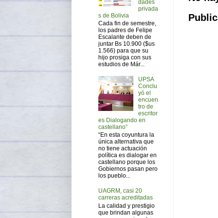
dades
privada
Public
s de Bolivia
Cada fin de semestre,
los padres de Felipe
Escalante deben de
juntar Bs 10.900 ($us
1.566) para que su
hijo prosiga con sus
estudios de Már...
UPSA
Conclu
yó el
encuen
tro de
escritor
es Dialogando en
castellano”
“En esta coyuntura la
única alternativa que
no tiene actuación
política es dialogar en
castellano porque los
Gobiernos pasan pero
los pueblo...
UAGRM, casi 20
carreras acreditadas
La calidad y prestigio
que brindan algunas