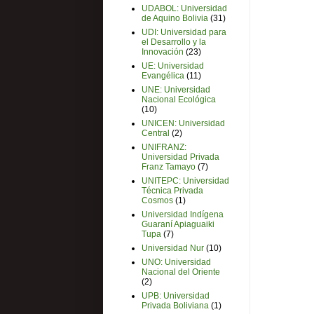
UDABOL: Universidad
de Aquino Bolivia
(31)
UDI: Universidad para
el Desarrollo y la
Innovación
(23)
UE: Universidad
Evangélica
(11)
UNE: Universidad
Nacional Ecológica
(10)
UNICEN: Universidad
Central
(2)
UNIFRANZ:
Universidad Privada
Franz Tamayo
(7)
UNITEPC: Universidad
Técnica Privada
Cosmos
(1)
Universidad Indígena
Guaraní Apiaguaiki
Tupa
(7)
Universidad Nur
(10)
UNO: Universidad
Nacional del Oriente
(2)
UPB: Universidad
Privada Boliviana
(1)