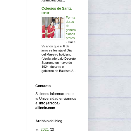
Asamblea Legi...
Colegios de Santa
Cruz
Forma
doras
de
genera
ciones
profes
-
Hace
95 años que el 6 de
junio se festeja el Día
del Maestro boliviano,
(declarado bajo Decreto
Supremo en mayo de
1924, durante el
gobierno de Bautista S...
Contacto
Si tienes informacion de
tu Universidad enviannos
a:
info (arroba)
allinnin.com
Archivo del blog
►
2021
(2)