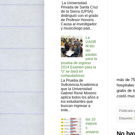
La Universidad
Privada de Santa Cruz
de la Sierra (UPSA)
distinguió con el grado
de Profesor Honoris
Causa al investigador
y musicólogo pad...
La
UAGR
M dio
las
pautas
para la
prueba de ingreso
2014 Examen para la
'U' se dará en
computadoras
más de 750
La Prueba de
Suficiencia Académica
hospitales
que la Universidad
gratis de 
Gabriel René Moreno
costó much
aplica todos los años a
los estudiantes que
buscan ingresar a
esta...
Publicado
Etiquetas:
las 10
mejore
s
universi
No ha