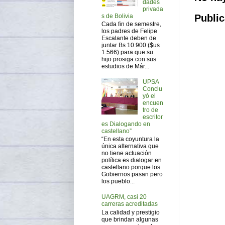
dades
privada
Public
s de Bolivia
Cada fin de semestre,
los padres de Felipe
Escalante deben de
juntar Bs 10.900 ($us
1.566) para que su
hijo prosiga con sus
estudios de Már...
UPSA
Conclu
yó el
encuen
tro de
escritor
es Dialogando en
castellano”
“En esta coyuntura la
única alternativa que
no tiene actuación
política es dialogar en
castellano porque los
Gobiernos pasan pero
los pueblo...
UAGRM, casi 20
carreras acreditadas
La calidad y prestigio
que brindan algunas