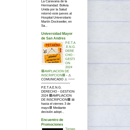
La Caravana de la
Hermandad: Bolivia
Unida por la Salud
retornó este jueves al
Hospital Universitario
Martín Dockweiler, en
Sa...
Universidad Mayor
de San Andres
P.E.T.A
.E.N.G.
DERE
CHO -
GESTI
ON
2024
🟥AMPLIACION DE
INSCRIPCION🟥
-
⚠
COMUNICADO ⚠ 〰〰
〰〰〰〰〰〰〰〰〰
P.E.T.A.E.N.G.
DERECHO - GESTION
2024 🟥AMPLIACION
DE INSCRIPCION🟥 📅
hasta el viernes 3 de
mayo📆 Mediante
decisión adopt...
Encuentro de
Promociones
Torneo