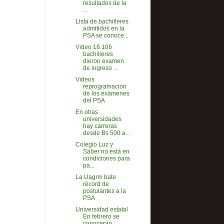
resultados de la
...
Lista de bachilleres
admitidos en la
PSA se conoce...
Video 16.106
bachilleres
dieron examen
de ingreso ...
Videos
reprogramacion
de los examenes
del PSA
En otras
universidades
hay carreras
desde Bs 500 a...
Colegio Luz y
Saber no está en
condiciones para
pa...
La Uagrm bate
récord de
postulantes a la
PSA
Universidad estatal
En febrero se
conocerán