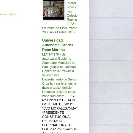
Interpr
omocio
nes
da antigua
Colegio
Reekie
2022:
Octavos de Final Promo
2008 A vs Promo 2016
-
Universidad
Autonoma Gabriel
Rene Moreno
LEY Nº 179 - Se
autoriza al Gobierno
Autónomo Municipal de
San Ignacio de Velasco,
Capital de la Provincia
Velasco del
Departamento de Santa
Cruz la transferencia, a
título gratuito, del bien
inmueble ubicado en la
zona sud oeste
-
*LEY
Nº 179* *LEY DE 14 DE
OCTUBRE DE 2011*
*EVO MORALES AYMA*
*PRESIDENTE
CONSTITUCIONAL
DEL ESTADO
PLURINACIONAL DE
BOLIVIA* Por cuanto, la