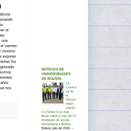
dicina
testando
la
er el
nes
o una
 el viernes
 ministro
a exponer
iertan los
egresada
NOTICIAS DE
"somos
UNIVERSIDADES
ferentes
DE BOLIVIA
 años
La
Carava
que nos
na de
la
Herma
ndad
regres
ó a Santa Cruz tras
llevar salud y más de 47
toneladas de ayuda
humanitaria a Bolivia
-
Bolivia, julio de 2026. –