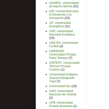
UDABOL: Universidad
de Aquino Bolivia
(31)
UDI: Universidad para
el Desarrollo y la
Innovación
(23)
UE: Universidad
Evangélica
(11)
UNE: Universidad
Nacional Ecológica
(10)
UNICEN: Universidad
Central
(2)
UNIFRANZ:
Universidad Privada
Franz Tamayo
(7)
UNITEPC: Universidad
Técnica Privada
Cosmos
(1)
Universidad Indígena
Guaraní Apiaguaiki
Tupa
(7)
Universidad Nur
(10)
UNO: Universidad
Nacional del Oriente
(2)
UPB: Universidad
Privada Boliviana
(1)