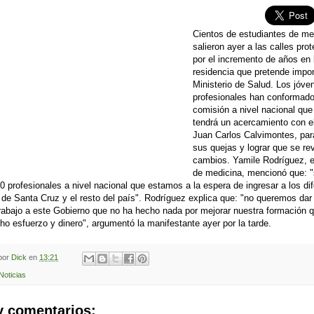
Cientos de estudiantes de me
salieron ayer a las calles pro
por el incremento de años en 
residencia que pretende impon
Ministerio de Salud. Los jóve
profesionales han conformad
comisión a nivel nacional que
tendrá un acercamiento con el
Juan Carlos Calvimontes, par
sus quejas y lograr que se rev
cambios. Yamile Rodríguez, 
de medicina, mencionó que: 
 profesionales a nivel nacional que estamos a la espera de ingresar a los di
 de Santa Cruz y el resto del país". Rodríguez explica que: "no queremos dar
trabajo a este Gobierno que no ha hecho nada por mejorar nuestra formación 
o esfuerzo y dinero", argumentó la manifestante ayer por la tarde.
 por
Dick
en
13:21
Noticias
y comentarios: