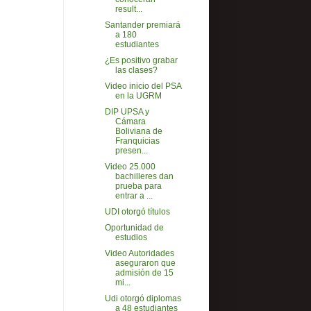
result...
Santander premiará
a 180
estudiantes
¿Es positivo grabar
las clases?
Video inicio del PSA
en la UGRM
DIP UPSA y
Cámara
Boliviana de
Franquicias
presen...
Video 25.000
bachilleres dan
prueba para
entrar a ...
UDI otorgó títulos
Oportunidad de
estudios
Video Autoridades
aseguraron que
admisión de 15
mi...
Udi otorgó diplomas
a 48 estudiantes