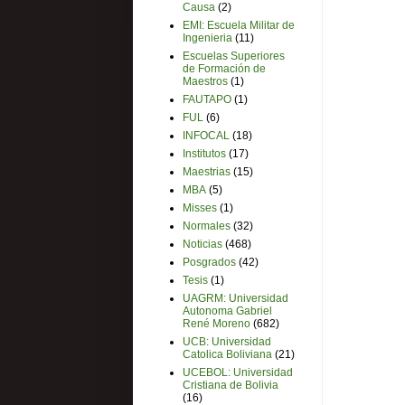
Causa
(2)
EMI: Escuela Militar de
Ingenieria
(11)
Escuelas Superiores
de Formación de
Maestros
(1)
FAUTAPO
(1)
FUL
(6)
INFOCAL
(18)
Institutos
(17)
Maestrias
(15)
MBA
(5)
Misses
(1)
Normales
(32)
Noticias
(468)
Posgrados
(42)
Tesis
(1)
UAGRM: Universidad
Autonoma Gabriel
René Moreno
(682)
UCB: Universidad
Catolica Boliviana
(21)
UCEBOL: Universidad
Cristiana de Bolivia
(16)