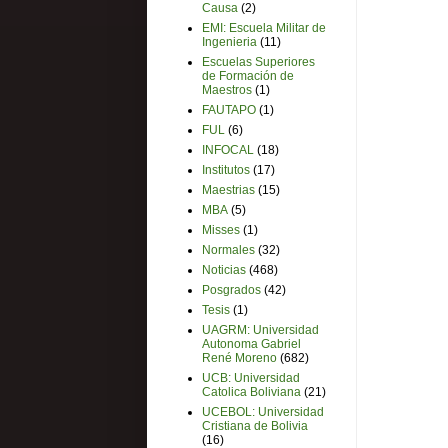
Causa
(2)
EMI: Escuela Militar de
Ingenieria
(11)
Escuelas Superiores
de Formación de
Maestros
(1)
FAUTAPO
(1)
FUL
(6)
INFOCAL
(18)
Institutos
(17)
Maestrias
(15)
MBA
(5)
Misses
(1)
Normales
(32)
Noticias
(468)
Posgrados
(42)
Tesis
(1)
UAGRM: Universidad
Autonoma Gabriel
René Moreno
(682)
UCB: Universidad
Catolica Boliviana
(21)
UCEBOL: Universidad
Cristiana de Bolivia
(16)