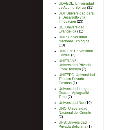
UDABOL: Universidad
de Aquino Bolivia
(31)
UDI: Universidad para
el Desarrollo y la
Innovación
(23)
UE: Universidad
Evangélica
(11)
UNE: Universidad
Nacional Ecológica
(10)
UNICEN: Universidad
Central
(2)
UNIFRANZ:
Universidad Privada
Franz Tamayo
(7)
UNITEPC: Universidad
Técnica Privada
Cosmos
(1)
Universidad Indígena
Guaraní Apiaguaiki
Tupa
(7)
Universidad Nur
(10)
UNO: Universidad
Nacional del Oriente
(2)
UPB: Universidad
Privada Boliviana
(1)