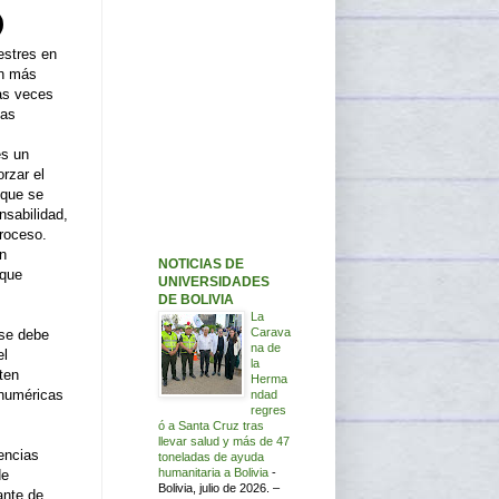
stres en
en más
as veces
ias
es un
orzar el
 que se
nsabilidad,
proceso.
ón
NOTICIAS DE
 que
UNIVERSIDADES
DE BOLIVIA
La
Carava
 se debe
na de
el
la
ten
Herma
 numéricas
ndad
regres
ó a Santa Cruz tras
llevar salud y más de 47
iencias
toneladas de ayuda
humanitaria a Bolivia
-
de
Bolivia, julio de 2026. –
ante de