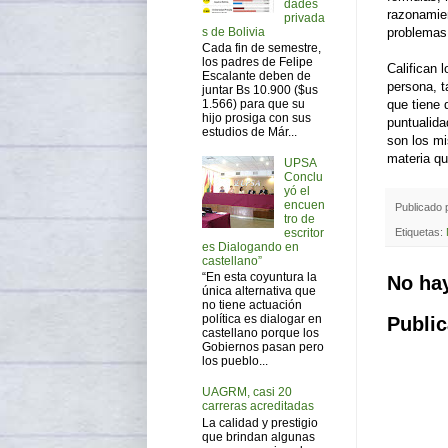
dades
razonamie
privada
s de Bolivia
problemas 
Cada fin de semestre,
los padres de Felipe
Califican 
Escalante deben de
persona, t
juntar Bs 10.900 ($us
1.566) para que su
que tiene 
hijo prosiga con sus
puntualida
estudios de Már...
son los mi
materia qu
UPSA
Conclu
yó el
encuen
Publicado
tro de
Etiquetas:
escritor
es Dialogando en
castellano”
“En esta coyuntura la
No ha
única alternativa que
no tiene actuación
política es dialogar en
Public
castellano porque los
Gobiernos pasan pero
los pueblo...
UAGRM, casi 20
carreras acreditadas
La calidad y prestigio
que brindan algunas