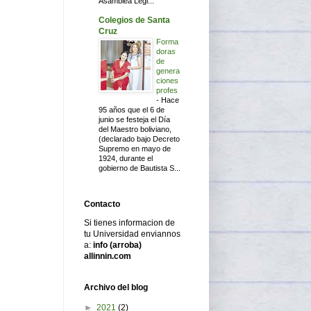
Asamblea Legi...
Colegios de Santa
Cruz
Forma
doras
de
genera
ciones
profes
-
Hace
95 años que el 6 de
junio se festeja el Día
del Maestro boliviano,
(declarado bajo Decreto
Supremo en mayo de
1924, durante el
gobierno de Bautista S...
Contacto
Si tienes informacion de
tu Universidad enviannos
a:
info (arroba)
allinnin.com
Archivo del blog
►
2021
(2)