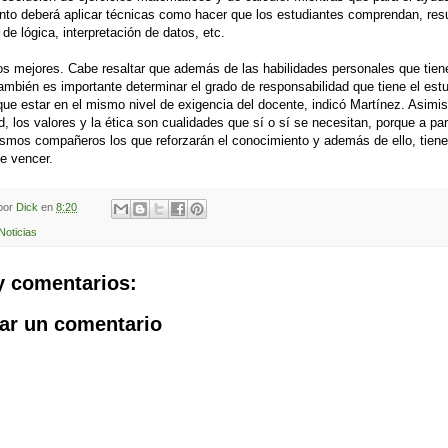
nto deberá aplicar técnicas como hacer que los estudiantes comprendan, res
de lógica, interpretación de datos, etc.
los mejores. Cabe resaltar que además de las habilidades personales que tie
ambién es importante determinar el grado de responsabilidad que tiene el est
que estar en el mismo nivel de exigencia del docente, indicó Martínez. Asimi
d, los valores y la ética son cualidades que sí o sí se necesitan, porque a par
smos compañeros los que reforzarán el conocimiento y además de ello, tien
e vencer.
 por
Dick
en
8:20
Noticias
y comentarios:
ar un comentario