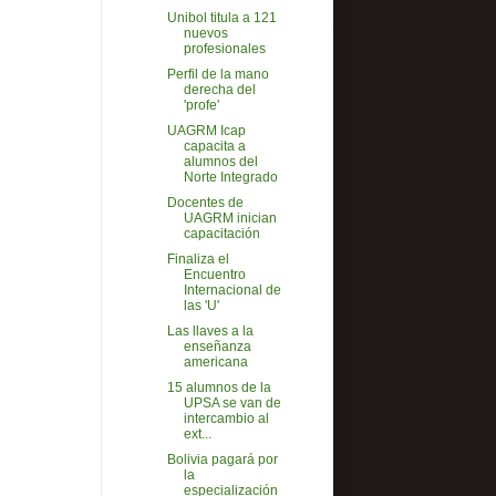
Unibol titula a 121
nuevos
profesionales
Perfil de la mano
derecha del
'profe'
UAGRM Icap
capacita a
alumnos del
Norte Integrado
Docentes de
UAGRM inician
capacitación
Finaliza el
Encuentro
Internacional de
las 'U'
Las llaves a la
enseñanza
americana
15 alumnos de la
UPSA se van de
intercambio al
ext...
Bolivia pagará por
la
especialización