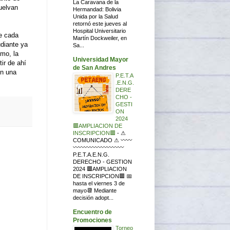
La Caravana de la
uelvan
Hermandad: Bolivia
Unida por la Salud
retornó este jueves al
Hospital Universitario
ne cada
Martín Dockweiler, en
udiante ya
Sa...
smo, la
Universidad Mayor
tir de ahí
de San Andres
en una
P.E.T.A
.E.N.G.
DERE
CHO -
GESTI
ON
2024
🟥AMPLIACION DE
INSCRIPCION🟥
-
⚠
COMUNICADO ⚠ 〰〰
〰〰〰〰〰〰〰〰〰
P.E.T.A.E.N.G.
DERECHO - GESTION
2024 🟥AMPLIACION
DE INSCRIPCION🟥 📅
hasta el viernes 3 de
mayo📆 Mediante
decisión adopt...
Encuentro de
Promociones
Torneo