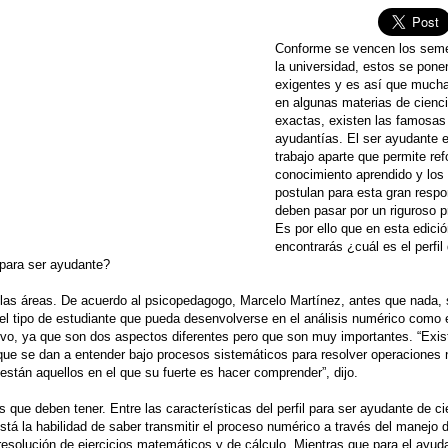
Conforme se vencen los seme
la universidad, estos se pon
exigentes y es así que much
en algunas materias de cienc
exactas, existen las famosas
ayudantías. El ser ayudante 
trabajo aparte que permite ref
conocimiento aprendido y los
postulan para esta gran respo
deben pasar por un riguroso 
Es por ello que en esta edici
encontrarás ¿cuál es el perfil
 para ser ayudante?
r las áreas. De acuerdo al psicopedagogo, Marcelo Martínez, antes que nada,
r el tipo de estudiante que pueda desenvolverse en el análisis numérico como 
tivo, ya que son dos aspectos diferentes pero que son muy importantes. “Exis
ue se dan a entender bajo procesos sistemáticos para resolver operaciones
están aquellos en el que su fuerte es hacer comprender”, dijo.
s que deben tener. Entre las características del perfil para ser ayudante de c
stá la habilidad de saber transmitir el proceso numérico a través del manejo 
resolución de ejercicios matemáticos y de cálculo. Mientras que para el ayud