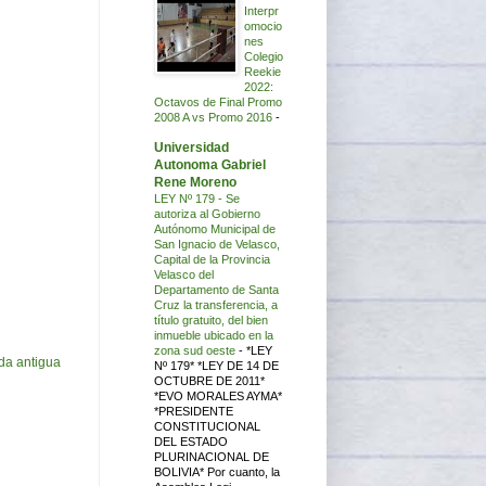
Interpr
omocio
nes
Colegio
Reekie
2022:
Octavos de Final Promo
2008 A vs Promo 2016
-
Universidad
Autonoma Gabriel
Rene Moreno
LEY Nº 179 - Se
autoriza al Gobierno
Autónomo Municipal de
San Ignacio de Velasco,
Capital de la Provincia
Velasco del
Departamento de Santa
Cruz la transferencia, a
título gratuito, del bien
inmueble ubicado en la
zona sud oeste
-
*LEY
da antigua
Nº 179* *LEY DE 14 DE
OCTUBRE DE 2011*
*EVO MORALES AYMA*
*PRESIDENTE
CONSTITUCIONAL
DEL ESTADO
PLURINACIONAL DE
BOLIVIA* Por cuanto, la