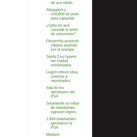
de sus médic...
Abogados y
UAGRM se unen
para capacitar
¿Sabe en qué
consiste el árbol
de soluciones?
Desarrolla proyecto
Utepsa apuesta
por la energía ...
Santa Cruz quiere
ser ciudad
universitaria
Uagrm ofrece otras
carreras a
reprobados
lista de los
aprobados del
PSA
Solamente un millar
de estudiantes
lograron ingres...
1.064 estudiantes
aprobaron la
PSA
Másters