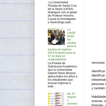
La Universidad
Privada de Santa Cruz
de la Sierra (UPSA)
distinguió con el grado
de Profesor Honoris
Causa al investigador
y musicólogo pad...
La
UAGR
M dio
las
pautas
para la
prueba de ingreso
2014 Examen para la
'U' se dará en
computadoras
necesitas
La Prueba de
Suficiencia Académica
que la Universidad
Identifica
Gabriel René Moreno
identifica
aplica todos los años a
interpreta
los estudiantes que
buscan ingresar a
personas q
esta...
y también 
las 10
Habilidade
mejore
s
exactas, e
universi
fórmulas, 