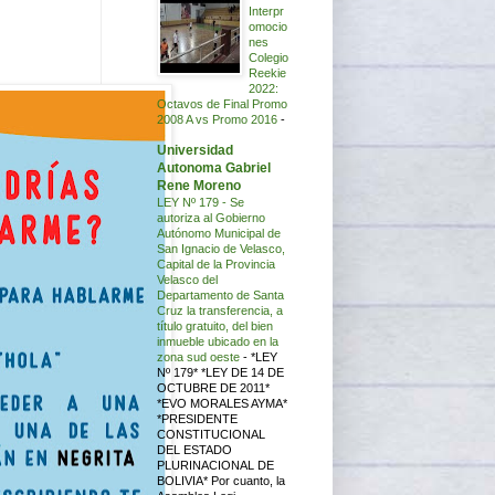
Interpr
omocio
nes
Colegio
Reekie
2022:
Octavos de Final Promo
2008 A vs Promo 2016
-
Universidad
Autonoma Gabriel
Rene Moreno
LEY Nº 179 - Se
autoriza al Gobierno
Autónomo Municipal de
San Ignacio de Velasco,
Capital de la Provincia
Velasco del
Departamento de Santa
Cruz la transferencia, a
título gratuito, del bien
inmueble ubicado en la
zona sud oeste
-
*LEY
Nº 179* *LEY DE 14 DE
OCTUBRE DE 2011*
*EVO MORALES AYMA*
*PRESIDENTE
CONSTITUCIONAL
DEL ESTADO
PLURINACIONAL DE
BOLIVIA* Por cuanto, la