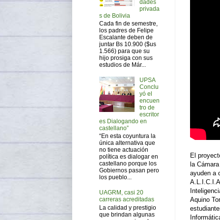
dades
privada
s de Bolivia
Cada fin de semestre,
los padres de Felipe
Escalante deben de
juntar Bs 10.900 ($us
1.566) para que su
hijo prosiga con sus
estudios de Már...
UPSA
Conclu
yó el
encuen
tro de
escritor
es Dialogando en
castellano”
“En esta coyuntura la
única alternativa que
no tiene actuación
El proyect
política es dialogar en
castellano porque los
la Cámara 
Gobiernos pasan pero
ayuden a c
los pueblo...
A.L.I.C.I.
Inteligenc
UAGRM, casi 20
carreras acreditadas
Aquino To
La calidad y prestigio
estudiante
que brindan algunas
Informátic