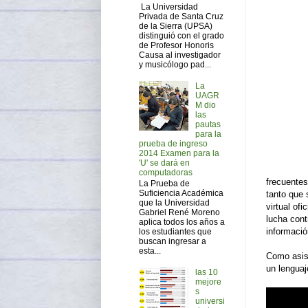
La Universidad
Privada de Santa Cruz
de la Sierra (UPSA)
distinguió con el grado
de Profesor Honoris
Causa al investigador
y musicólogo pad...
La
UAGR
M dio
las
pautas
para la
prueba de ingreso
2014 Examen para la
'U' se dará en
computadoras
frecuentes
La Prueba de
Suficiencia Académica
tanto que 
que la Universidad
virtual of
Gabriel René Moreno
lucha cont
aplica todos los años a
informaci
los estudiantes que
buscan ingresar a
esta...
Como asist
un lengua
las 10
mejore
s
universi