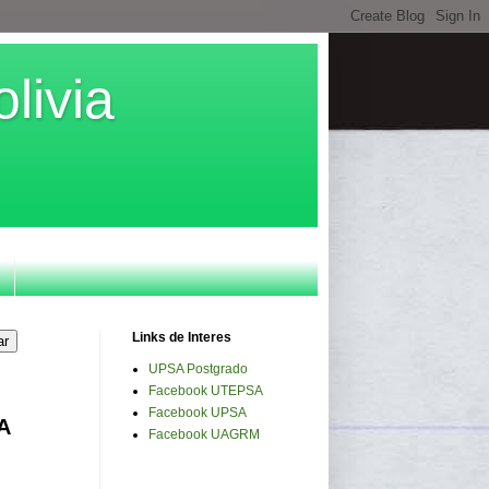
livia
Links de Interes
UPSA Postgrado
Facebook UTEPSA
Facebook UPSA
SA
Facebook UAGRM