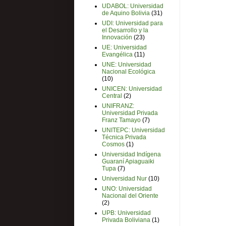
UDABOL: Universidad
de Aquino Bolivia
(31)
UDI: Universidad para
el Desarrollo y la
Innovación
(23)
UE: Universidad
Evangélica
(11)
UNE: Universidad
Nacional Ecológica
(10)
UNICEN: Universidad
Central
(2)
UNIFRANZ:
Universidad Privada
Franz Tamayo
(7)
UNITEPC: Universidad
Técnica Privada
Cosmos
(1)
Universidad Indígena
Guaraní Apiaguaiki
Tupa
(7)
Universidad Nur
(10)
UNO: Universidad
Nacional del Oriente
(2)
UPB: Universidad
Privada Boliviana
(1)