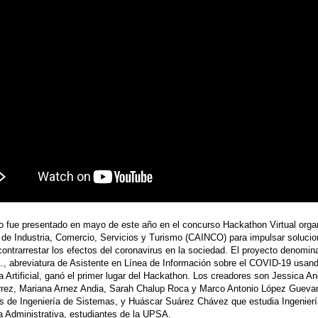
o fue presentado en mayo de este año en el concurso Hackathon Virtual orga
de Industria, Comercio, Servicios y Turismo (CAINCO) para impulsar soluci
ontrarrestar los efectos del coronavirus en la sociedad. El proyecto denomin
A., abreviatura de Asistente en Línea de Información sobre el COVID-19 usan
ia Artificial, ganó el primer lugar del Hackathon. Los creadores son Jessica A
rrez, Mariana Arnez Andia, Sarah Chalup Roca y Marco Antonio López Guevar
s de Ingeniería de Sistemas, y Huáscar Suárez Chávez que estudia Ingenierí
a Administrativa, estudiantes de la UPSA.