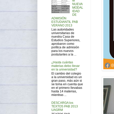
M
NUEVA
MODAL
IDAD
DE
ADMISIÓN
ESTUDIANTIL PAB
VERANO 2013
Las autoridades
universitarias de
nuestra Casa de
Estudios Superiores,
aprobaron como
política de admisión
para los nuevos
postulantes a la ...
¿Hasta cuántas
materias debo llevar
en la universidad?
El cambio del colegio
a la universidad es un
gran paso, más aún si
se toma en cuenta que
en el primero llevabas
hasta 14 materias,
mientras ...
DESCARGA los
TEXTOS PAB 2013
UAGRM