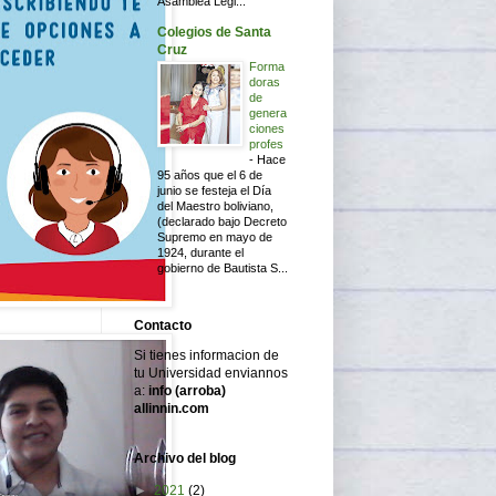
Asamblea Legi...
Colegios de Santa
Cruz
Forma
doras
de
genera
ciones
profes
-
Hace
95 años que el 6 de
junio se festeja el Día
del Maestro boliviano,
(declarado bajo Decreto
Supremo en mayo de
1924, durante el
gobierno de Bautista S...
Contacto
Si tienes informacion de
tu Universidad enviannos
a:
info (arroba)
allinnin.com
Archivo del blog
►
2021
(2)