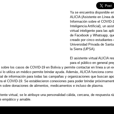
Ya se encuentra disponible en
ALICIA (Asistente en Línea d
Información sobre el COVID-
Inteligencia Artificial), un asis
virtual inteligente para las ap
de Facebook y Whatsapp, qu
creado por cinco estudiantes 
Universidad Privada de Santa
la Sierra (UPSA).
El asistente virtual ALICIA r
para el público en general pr
 sobre los casos de COVID-19 en Bolivia y permite contactar en línea a un e
si lo utiliza un médico permite brindar ayuda. Además, ALICIA funciona como 
icial de información para todas las campañas y organizaciones que buscan apor
ra el COVID-19. Se establecieron conexiones para poder brindar próximamen
ón sobre donaciones de alimentos, medicamentos e incluso de plasma.
ente virtual, se le atribuye una personalidad cálida, cercana, de respuesta rá
je empático y amable.