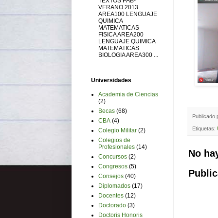
TEXTOS PAB-
VERANO 2013
AREA100 LENGUAJE
QUIMICA
MATEMATICAS
FISICA AREA200
LENGUAJE QUIMICA
MATEMATICAS
BIOLOGIA AREA300 ...
Universidades
Academia de Ciencias
(2)
Becas
(68)
Publicado
CBA
(4)
Etiquetas:
Colegio Militar
(2)
Colegios de
Profesionales
(14)
No ha
Concursos
(2)
Congresos
(5)
Public
Consejos
(40)
Diplomados
(17)
Docentes
(12)
Doctorado
(3)
Doctoris Honoris