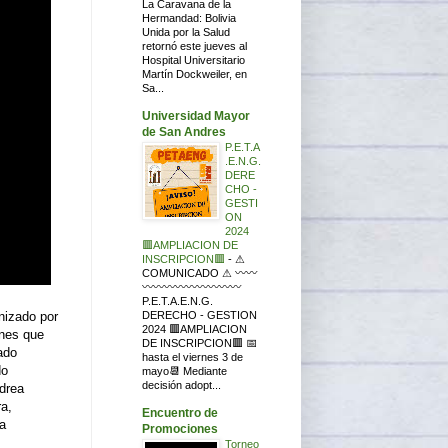
La Caravana de la
Hermandad: Bolivia
Unida por la Salud
retornó este jueves al
Hospital Universitario
Martín Dockweiler, en
Sa...
Universidad Mayor
de San Andres
P.E.T.A
.E.N.G.
DERE
CHO -
GESTI
ON
2024
🟥AMPLIACION DE
INSCRIPCION🟥
-
⚠
COMUNICADO ⚠ 〰〰
〰〰〰〰〰〰〰〰〰
P.E.T.A.E.N.G.
DERECHO - GESTION
nizado por
2024 🟥AMPLIACION
ones que
DE INSCRIPCION🟥 📅
ado
hasta el viernes 3 de
do
mayo📆 Mediante
decisión adopt...
ndrea
a,
Encuentro de
a
Promociones
Torneo