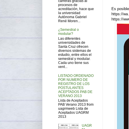
carreras gracias al
procesos de
Es posibl
acreditación, hace que
la universidad
https://wa
Autónoma Gabriel
https://ww
René Moren...
¿Semestral o
modular?
Las diferentes
universidades de
Santa Cruz ofrecen
diversos sistemas de
estudio, entre ellos el
semestral y modular.
Cada uno tiene sus
vent...
LISTADO ORDENADO
POR NUMERO DE
REGISTRO DE LOS
POSTULANTES
ACEPTADOS PAB DE
VERANO 2013
Lista de Aceptados
PAB Verano 2013 from
uagrmweb Lista de
Aceptados UAGRM
2013
UAGR