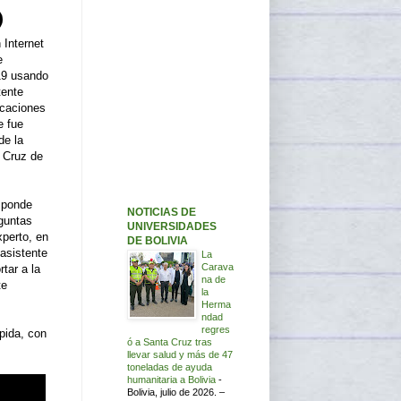
 Internet
e
19 usando
tente
licaciones
e fue
de la
 Cruz de
esponde
NOTICIAS DE
eguntas
UNIVERSIDADES
xperto, en
DE BOLIVIA
asistente
La
Carava
tar a la
na de
te
la
Herma
ndad
regres
pida, con
ó a Santa Cruz tras
llevar salud y más de 47
toneladas de ayuda
humanitaria a Bolivia
-
Bolivia, julio de 2026. –