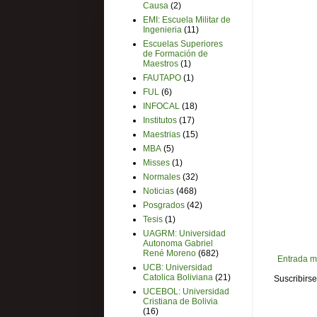
Causa
(2)
EMI: Escuela Militar de
Ingenieria
(11)
Escuelas Superiores
de Formación de
Maestros
(1)
FAUTAPO
(1)
FUL
(6)
INFOCAL
(18)
Institutos
(17)
Maestrias
(15)
MBA
(5)
Misses
(1)
Normales
(32)
Noticias
(468)
Posgrados
(42)
Tesis
(1)
UAGRM: Universidad
Autonoma Gabriel
René Moreno
(682)
Entrada m
UCB: Universidad
Catolica Boliviana
(21)
Suscribirse
UCEBOL: Universidad
Cristiana de Bolivia
(16)