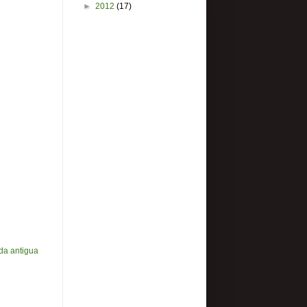
►
2012
(17)
da antigua