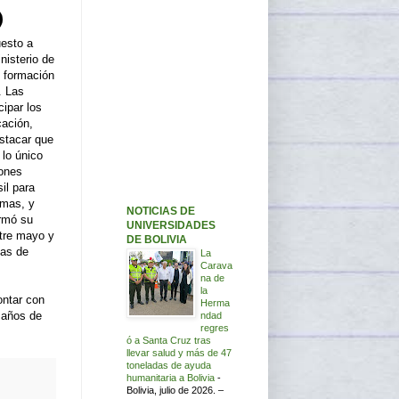
uesto a
nisterio de
 formación
. Las
cipar los
cación,
estacar que
 lo único
iones
sil para
amas, y
NOTICIAS DE
irmó su
UNIVERSIDADES
ntre mayo y
DE BOLIVIA
cas de
La
Carava
na de
la
ontar con
Herma
3 años de
ndad
regres
ó a Santa Cruz tras
llevar salud y más de 47
toneladas de ayuda
humanitaria a Bolivia
-
Bolivia, julio de 2026. –