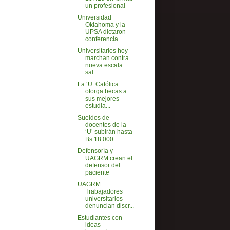
un profesional
Universidad
Oklahoma y la
UPSA dictaron
conferencia
Universitarios hoy
marchan contra
nueva escala
sal...
La ‘U’ Católica
otorga becas a
sus mejores
estudia...
Sueldos de
docentes de la
‘U’ subirán hasta
Bs 18.000
Defensoría y
UAGRM crean el
defensor del
paciente
UAGRM.
Trabajadores
universitarios
denuncian discr...
Estudiantes con
ideas