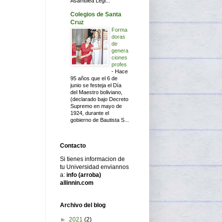
Asamblea Legi...
Colegios de Santa
Cruz
Forma
doras
de
genera
ciones
profes
-
Hace
95 años que el 6 de
junio se festeja el Día
del Maestro boliviano,
(declarado bajo Decreto
Supremo en mayo de
1924, durante el
gobierno de Bautista S...
Contacto
Si tienes informacion de
tu Universidad enviannos
a:
info (arroba)
allinnin.com
Archivo del blog
►
2021
(2)