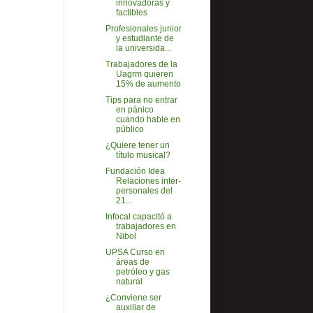
innovadoras y
factibles
Profesionales junior
y estudiante de
la universida...
Trabajadores de la
Uagrm quieren
15% de aumento
Tips para no entrar
en pánico
cuando hable en
público
¿Quiere tener un
título musical?
Fundación Idea
Relaciones inter-
personales del
21...
Infocal capacitó a
trabajadores en
Nibol
UPSA Curso en
áreas de
petróleo y gas
natural
¿Conviene ser
auxiliar de