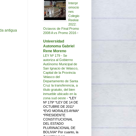
Interpr
omocio
nes
Colegio
Reekie
2022:
Octavos de Final Promo
da antigua
2008 A vs Promo 2016
-
Universidad
Autonoma Gabriel
Rene Moreno
LEY Nº 179 - Se
autoriza al Gobierno
Autónomo Municipal de
San Ignacio de Velasco,
Capital de la Provincia
Velasco del
Departamento de Santa
Cruz la transferencia, a
título gratuito, del bien
inmueble ubicado en la
zona sud oeste
-
*LEY
Nº 179* *LEY DE 14 DE
OCTUBRE DE 2011*
*EVO MORALES AYMA*
*PRESIDENTE
CONSTITUCIONAL
DEL ESTADO
PLURINACIONAL DE
BOLIVIA* Por cuanto, la