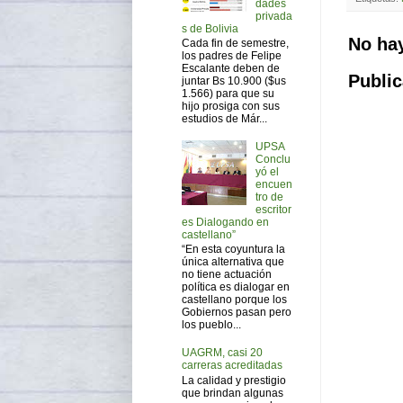
dades
privada
s de Bolivia
No ha
Cada fin de semestre,
los padres de Felipe
Escalante deben de
Public
juntar Bs 10.900 ($us
1.566) para que su
hijo prosiga con sus
estudios de Már...
UPSA
Conclu
yó el
encuen
tro de
escritor
es Dialogando en
castellano”
“En esta coyuntura la
única alternativa que
no tiene actuación
política es dialogar en
castellano porque los
Gobiernos pasan pero
los pueblo...
UAGRM, casi 20
carreras acreditadas
La calidad y prestigio
que brindan algunas