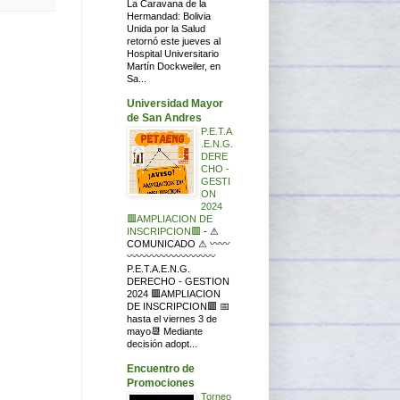
La Caravana de la
Hermandad: Bolivia
Unida por la Salud
retornó este jueves al
Hospital Universitario
Martín Dockweiler, en
Sa...
Universidad Mayor
de San Andres
P.E.T.A
.E.N.G.
DERE
CHO -
GESTI
ON
2024
🟥AMPLIACION DE
INSCRIPCION🟥
-
⚠
COMUNICADO ⚠ 〰〰
〰〰〰〰〰〰〰〰〰
P.E.T.A.E.N.G.
DERECHO - GESTION
2024 🟥AMPLIACION
DE INSCRIPCION🟥 📅
hasta el viernes 3 de
mayo📆 Mediante
decisión adopt...
Encuentro de
Promociones
Torneo