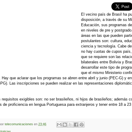
El vecino país de Brasil ha p
disposición, a través de su Mi
Educación, sus programas de
en niveles de pre y postgrado
áreas en las que pueden parti
postulantes son: cultura, edu
ciencia y tecnología. Cabe d
no hay cuotas de cupos país,
que se requiere son las relac
bilaterales entre Bolivia y Bra
desarrollar este tipo de progr
que el mismo Ministerio conf
. Hay que aclarar que los programas se abren entre abril y junio (PEC-G) y e
-PG). Las inscripciones se pueden realizar en las representaciones diplomáti
 requisitos exigibles son: no ser brasileños, ni hijos de brasileños; además c
os de proficiencia en lengua Portuguesa para extranjeros y tener entre 18 a 2
 por
telecomunicaciones
en
23:46
Noticias