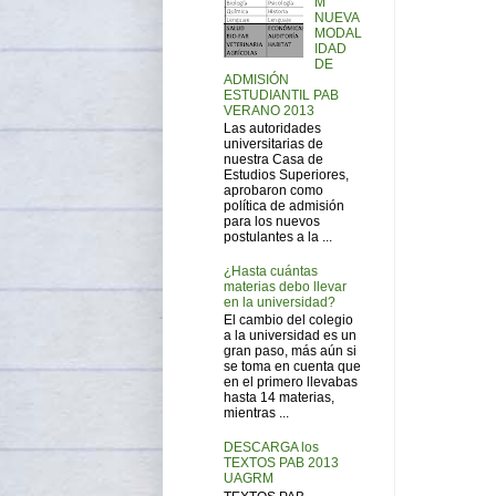
M
NUEVA
MODAL
IDAD
DE
ADMISIÓN
ESTUDIANTIL PAB
VERANO 2013
Las autoridades
universitarias de
nuestra Casa de
Estudios Superiores,
aprobaron como
política de admisión
para los nuevos
postulantes a la ...
¿Hasta cuántas
materias debo llevar
en la universidad?
El cambio del colegio
a la universidad es un
gran paso, más aún si
se toma en cuenta que
en el primero llevabas
hasta 14 materias,
mientras ...
DESCARGA los
TEXTOS PAB 2013
UAGRM