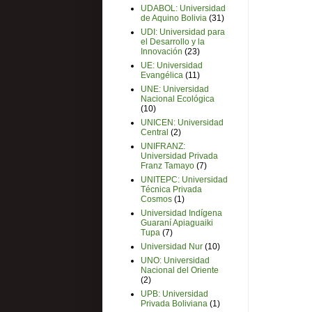
UDABOL: Universidad
de Aquino Bolivia
(31)
UDI: Universidad para
el Desarrollo y la
Innovación
(23)
UE: Universidad
Evangélica
(11)
UNE: Universidad
Nacional Ecológica
(10)
UNICEN: Universidad
Central
(2)
UNIFRANZ:
Universidad Privada
Franz Tamayo
(7)
UNITEPC: Universidad
Técnica Privada
Cosmos
(1)
Universidad Indígena
Guaraní Apiaguaiki
Tupa
(7)
Universidad Nur
(10)
UNO: Universidad
Nacional del Oriente
(2)
UPB: Universidad
Privada Boliviana
(1)