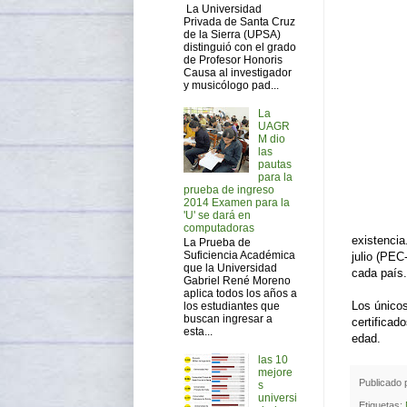
La Universidad
Privada de Santa Cruz
de la Sierra (UPSA)
distinguió con el grado
de Profesor Honoris
Causa al investigador
y musicólogo pad...
La
UAGR
M dio
las
pautas
para la
prueba de ingreso
2014 Examen para la
'U' se dará en
computadoras
existencia
La Prueba de
Suficiencia Académica
julio (PEC
que la Universidad
cada país.
Gabriel René Moreno
aplica todos los años a
Los únicos
los estudiantes que
buscan ingresar a
certificad
esta...
edad.
las 10
mejore
Publicado
s
universi
Etiquetas: