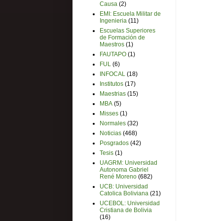
Causa
(2)
EMI: Escuela Militar de
Ingenieria
(11)
Escuelas Superiores
de Formación de
Maestros
(1)
FAUTAPO
(1)
FUL
(6)
INFOCAL
(18)
Institutos
(17)
Maestrias
(15)
MBA
(5)
Misses
(1)
Normales
(32)
Noticias
(468)
Posgrados
(42)
Tesis
(1)
UAGRM: Universidad
Autonoma Gabriel
René Moreno
(682)
UCB: Universidad
Catolica Boliviana
(21)
UCEBOL: Universidad
Cristiana de Bolivia
(16)