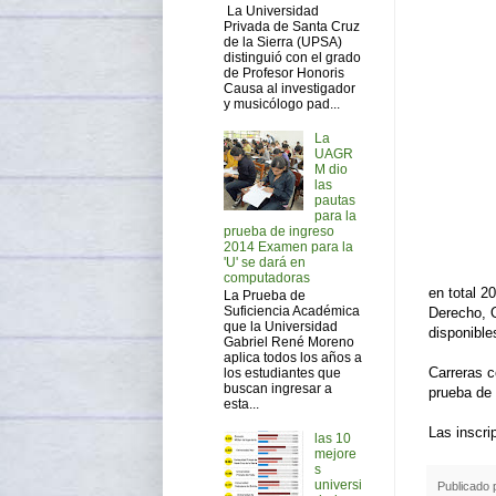
La Universidad
Privada de Santa Cruz
de la Sierra (UPSA)
distinguió con el grado
de Profesor Honoris
Causa al investigador
y musicólogo pad...
La
UAGR
M dio
las
pautas
para la
prueba de ingreso
2014 Examen para la
'U' se dará en
computadoras
en total 2
La Prueba de
Suficiencia Académica
Derecho, O
que la Universidad
disponible
Gabriel René Moreno
aplica todos los años a
Carreras c
los estudiantes que
buscan ingresar a
prueba de 
esta...
Las inscri
las 10
mejore
s
universi
Publicado