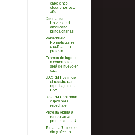
cabo cinco
elecciones este
año
Orientación
Universidad
americana
brinda charlas
Portachuelo
Normalistas se
crucifican en
protesta
Examen de ingreso
a exnormales
será de nuevo en
ca...
UAGRM Hoy inicia
el registro para
repechaje de la
PSA
UAGRM Confirman
cupos para
repechaje
Protesta obliga a
reprogramar
pruebas de la U
Toman la 'U' medio
día y afectan