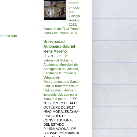
Interpr
omocio
nes
Colegio
Reekie
2022:
Octavos de Final Promo
2008 A vs Promo 2016
-
da antigua
Universidad
Autonoma Gabriel
Rene Moreno
LEY Nº 179 - Se
autoriza al Gobierno
Autónomo Municipal de
San Ignacio de Velasco,
Capital de la Provincia
Velasco del
Departamento de Santa
Cruz la transferencia, a
título gratuito, del bien
inmueble ubicado en la
zona sud oeste
-
*LEY
Nº 179* *LEY DE 14 DE
OCTUBRE DE 2011*
*EVO MORALES AYMA*
*PRESIDENTE
CONSTITUCIONAL
DEL ESTADO
PLURINACIONAL DE
BOLIVIA* Por cuanto, la