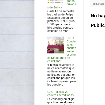
dades
Etiquetas:
privada
s de Bolivia
Cada fin de semestre,
los padres de Felipe
No ha
Escalante deben de
juntar Bs 10.900 ($us
Public
1.566) para que su
hijo prosiga con sus
estudios de Már...
UPSA
Conclu
yó el
encuen
tro de
escritor
es Dialogando en
castellano”
“En esta coyuntura la
única alternativa que
no tiene actuación
política es dialogar en
castellano porque los
Gobiernos pasan pero
los pueblo...
UAGRM, casi 20
carreras acreditadas
La calidad y prestigio
que brindan algunas