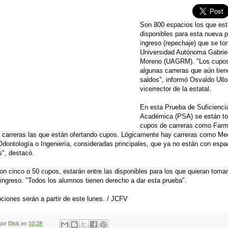
Son 800 espacios los que est
disponibles para esta nueva 
ingreso (repechaje) que se to
Universidad Autónoma Gabrie
Moreno (UAGRM). "Los cupos
algunas carreras que aún tie
saldos", informó Osvaldo Ullo
vicerrector de la estatal.
En esta Prueba de Suficienci
Académica (PSA) se están t
cupos de carreras como Farm
0 carreras las que están ofertando cupos. Lógicamente hay carreras como Me
dontología o Ingeniería, consideradas principales, que ya no están con espa
s", destacó.
on cinco o 50 cupos, estarán entre las disponibles para los que quieran tomar
ingreso. "Todos los alumnos tienen derecho a dar esta prueba".
pciones serán a partir de este lunes. / JCFV
 por
Dick
en
10:28