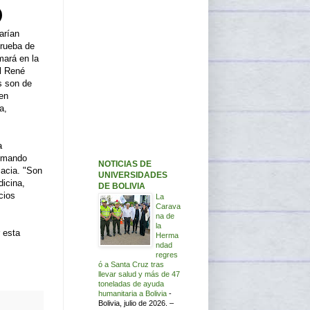
arían
prueba de
mará en la
l René
 son de
nen
a,
a
omando
NOTICIAS DE
acia. "Son
UNIVERSIDADES
dicina,
DE BOLIVIA
cios
La
Carava
na de
la
 esta
Herma
ndad
regres
ó a Santa Cruz tras
llevar salud y más de 47
toneladas de ayuda
humanitaria a Bolivia
-
Bolivia, julio de 2026. –