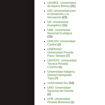
UDABOL: Universidad
de Aquino Bolivia
(31)
UDI: Universidad para
el Desarrollo y la
Innovación
(23)
UE: Universidad
Evangélica
(11)
UNE: Universidad
Nacional Ecológica
(10)
UNICEN: Universidad
Central
(2)
UNIFRANZ:
Universidad Privada
Franz Tamayo
(7)
UNITEPC: Universidad
Técnica Privada
Cosmos
(1)
Universidad Indígena
Guaraní Apiaguaiki
Tupa
(7)
Universidad Nur
(10)
UNO: Universidad
Nacional del Oriente
(2)
UPB: Universidad
Privada Boliviana
(1)