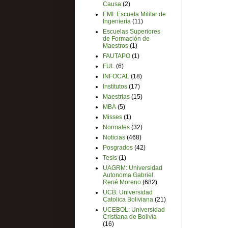
Causa
(2)
EMI: Escuela Militar de
Ingenieria
(11)
Escuelas Superiores
de Formación de
Maestros
(1)
FAUTAPO
(1)
FUL
(6)
INFOCAL
(18)
Institutos
(17)
Maestrias
(15)
MBA
(5)
Misses
(1)
Normales
(32)
Noticias
(468)
Posgrados
(42)
Tesis
(1)
UAGRM: Universidad
Autonoma Gabriel
René Moreno
(682)
UCB: Universidad
Catolica Boliviana
(21)
UCEBOL: Universidad
Cristiana de Bolivia
(16)