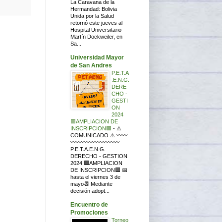
La Caravana de la
Hermandad: Bolivia
Unida por la Salud
retornó este jueves al
Hospital Universitario
Martín Dockweiler, en
Sa...
Universidad Mayor
de San Andres
P.E.T.A
.E.N.G.
DERE
CHO -
GESTI
ON
2024
🟥AMPLIACION DE
INSCRIPCION🟥
-
⚠
COMUNICADO ⚠ 〰〰
〰〰〰〰〰〰〰〰〰
P.E.T.A.E.N.G.
DERECHO - GESTION
2024 🟥AMPLIACION
DE INSCRIPCION🟥 📅
hasta el viernes 3 de
mayo📆 Mediante
decisión adopt...
Encuentro de
Promociones
Torneo