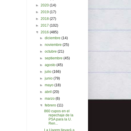
►
2020
(14)
►
2019
(17)
►
2018
(27)
►
2017
(102)
▼
2016
(485)
►
diciembre
(14)
►
noviembre
(25)
►
octubre
(21)
►
septiembre
(45)
►
agosto
(45)
►
julio
(166)
►
junio
(79)
►
mayo
(18)
►
abril
(20)
►
marzo
(6)
▼
febrero
(11)
860 cupos en el
repechaje de la
PSA para la U.
Ren...
La Uagrm llevará a