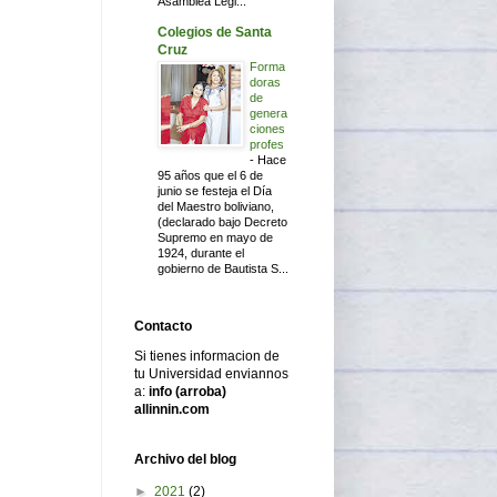
Asamblea Legi...
Colegios de Santa
Cruz
Forma
doras
de
genera
ciones
profes
-
Hace
95 años que el 6 de
junio se festeja el Día
del Maestro boliviano,
(declarado bajo Decreto
Supremo en mayo de
1924, durante el
gobierno de Bautista S...
Contacto
Si tienes informacion de
tu Universidad enviannos
a:
info (arroba)
allinnin.com
Archivo del blog
►
2021
(2)