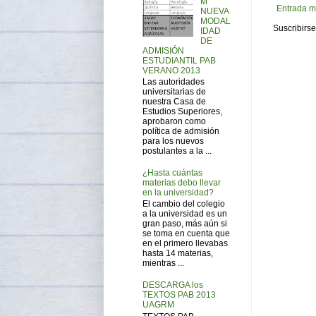
M
Entrada m
NUEVA
MODAL
Suscribirse
IDAD
DE
ADMISIÓN
ESTUDIANTIL PAB
VERANO 2013
Las autoridades
universitarias de
nuestra Casa de
Estudios Superiores,
aprobaron como
política de admisión
para los nuevos
postulantes a la ...
¿Hasta cuántas
materias debo llevar
en la universidad?
El cambio del colegio
a la universidad es un
gran paso, más aún si
se toma en cuenta que
en el primero llevabas
hasta 14 materias,
mientras ...
DESCARGA los
TEXTOS PAB 2013
UAGRM