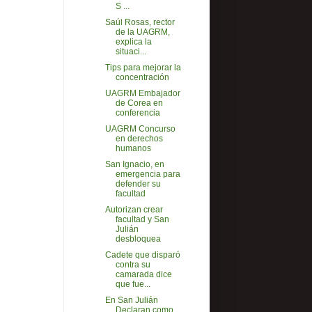
S ...
Saúl Rosas, rector
de la UAGRM,
explica la
situaci...
Tips para mejorar la
concentración
UAGRM Embajador
de Corea en
conferencia
UAGRM Concurso
en derechos
humanos
San Ignacio, en
emergencia para
defender su
facultad
Autorizan crear
facultad y San
Julián
desbloquea
Cadete que disparó
contra su
camarada dice
que fue...
En San Julián
Declaran como