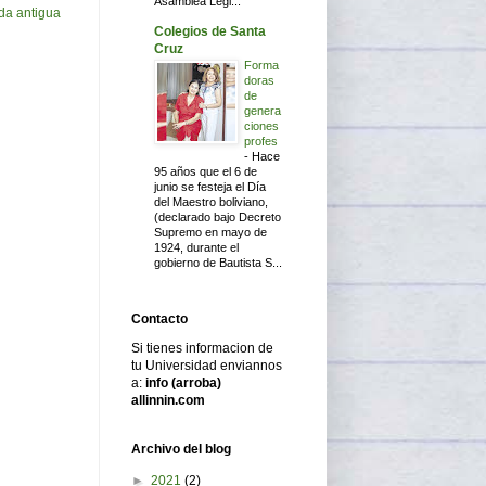
Asamblea Legi...
da antigua
Colegios de Santa
Cruz
Forma
doras
de
genera
ciones
profes
-
Hace
95 años que el 6 de
junio se festeja el Día
del Maestro boliviano,
(declarado bajo Decreto
Supremo en mayo de
1924, durante el
gobierno de Bautista S...
Contacto
Si tienes informacion de
tu Universidad enviannos
a:
info (arroba)
allinnin.com
Archivo del blog
►
2021
(2)