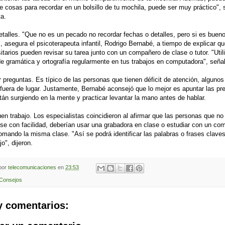
de cosas para recordar en un bolsillo de tu mochila, puede ser muy práctico", 
ta.
etalles. "Que no es un pecado no recordar fechas o detalles, pero si es bueno
, asegura el psicoterapeuta infantil, Rodrigo Bernabé, a tiempo de explicar qu
sitarios pueden revisar su tarea junto con un compañero de clase o tutor. "Util
de gramática y ortografía regularmente en tus trabajos en computadora", seña
 preguntas. Es típico de las personas que tienen déficit de atención, alguno
fuera de lugar. Justamente, Bernabé aconsejó que lo mejor es apuntar las pr
án surgiendo en la mente y practicar levantar la mano antes de hablar.
en trabajo. Los especialistas coincidieron al afirmar que las personas que n
se con facilidad, deberían usar una grabadora en clase o estudiar con un co
omando la misma clase. "Así se podrá identificar las palabras o frases clave
o", dijeron.
 por
telecomunicaciones
en
23:53
Consejos
y comentarios: