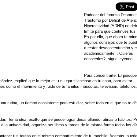
Padecer del famoso Desorde
Trastorno por Déficit de Aten
Hiperactividad (ADHD) no deb
límite para que continúes tus
Es por ello, que ahora te bri
algunos consejos que te pue
a restar desconcentración y r
académicamente. ¿Quiéres
conocerlos?, sigue leyendo.
Para concentrarte. El psicop
nández, explicó que lo mejor es: un lugar silencioso en tu casa, para evitar
nes como el movimiento y ruido de tu familia, mascotas, televisión, teléfonos
na rutina, un tiempo consistente para estudiar, sobre todo en el que no te d
dar. Hernández resaltó que se puede lograr desarrollando rutinas o hábitos. P
r a la universidad, organiza tus libros y tareas de la misma forma todos los dí
ntener tus tareas en el mismo compartimiento de tu mochila. Además, pued