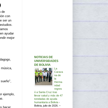
n de
ción con
e ser un
 estudios.
ndamos
den ayudar
endir mejor
NOTICIAS DE
edagogo,
UNIVERSIDADES
DE BOLIVIA
, música,
La
Carava
na de
la
é sueño",
Herma
ndad
regres
ó a Santa Cruz tras
or ejemplo,
llevar salud y más de 47
as.
toneladas de ayuda
humanitaria a Bolivia
-
Bolivia, julio de 2026. –
es hacer