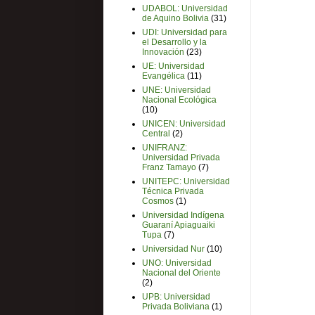
UDABOL: Universidad
de Aquino Bolivia
(31)
UDI: Universidad para
el Desarrollo y la
Innovación
(23)
UE: Universidad
Evangélica
(11)
UNE: Universidad
Nacional Ecológica
(10)
UNICEN: Universidad
Central
(2)
UNIFRANZ:
Universidad Privada
Franz Tamayo
(7)
UNITEPC: Universidad
Técnica Privada
Cosmos
(1)
Universidad Indígena
Guaraní Apiaguaiki
Tupa
(7)
Universidad Nur
(10)
UNO: Universidad
Nacional del Oriente
(2)
UPB: Universidad
Privada Boliviana
(1)