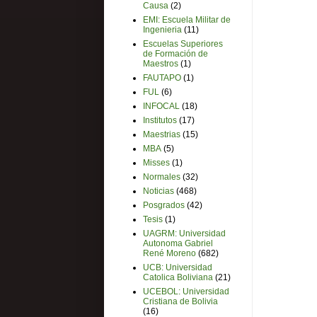
Causa
(2)
EMI: Escuela Militar de
Ingenieria
(11)
Escuelas Superiores
de Formación de
Maestros
(1)
FAUTAPO
(1)
FUL
(6)
INFOCAL
(18)
Institutos
(17)
Maestrias
(15)
MBA
(5)
Misses
(1)
Normales
(32)
Noticias
(468)
Posgrados
(42)
Tesis
(1)
UAGRM: Universidad
Autonoma Gabriel
René Moreno
(682)
UCB: Universidad
Catolica Boliviana
(21)
UCEBOL: Universidad
Cristiana de Bolivia
(16)