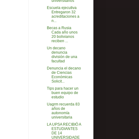
universitarios
Escuela ejecutiva
Entregaron 32
acreditaciones a
n...
Becas a Rusia
Cada año unos
20 bolivianos
reciben ...
Un decano
denuncia
división de una
facultad
Denuncia el decano
de Ciencias
Económicas
Solicit...
Tips para hacer un
buen equipo de
estudio
Uagrm recuerda 83
años de
autonomía
universitaria
LA UPSA RECIBIÓ A
ESTUDIANTES
DE 14
UNIVERSIDADE