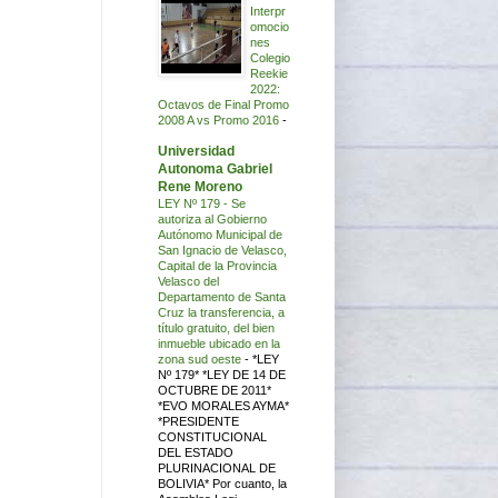
Interpr
omocio
nes
Colegio
Reekie
2022:
Octavos de Final Promo
2008 A vs Promo 2016
-
Universidad
Autonoma Gabriel
Rene Moreno
LEY Nº 179 - Se
autoriza al Gobierno
Autónomo Municipal de
San Ignacio de Velasco,
Capital de la Provincia
Velasco del
Departamento de Santa
Cruz la transferencia, a
título gratuito, del bien
inmueble ubicado en la
zona sud oeste
-
*LEY
Nº 179* *LEY DE 14 DE
OCTUBRE DE 2011*
*EVO MORALES AYMA*
*PRESIDENTE
CONSTITUCIONAL
DEL ESTADO
PLURINACIONAL DE
BOLIVIA* Por cuanto, la