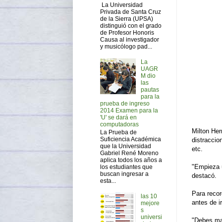
La Universidad
Privada de Santa Cruz
de la Sierra (UPSA)
distinguió con el grado
de Profesor Honoris
Causa al investigador
y musicólogo pad...
La
UAGR
M dio
las
pautas
para la
prueba de ingreso
2014 Examen para la
'U' se dará en
computadoras
Milton Her
La Prueba de
Suficiencia Académica
distraccio
que la Universidad
etc.
Gabriel René Moreno
aplica todos los años a
"Empieza u
los estudiantes que
buscan ingresar a
destacó.
esta...
Para recor
las 10
antes de i
mejore
s
universi
"Debes ma