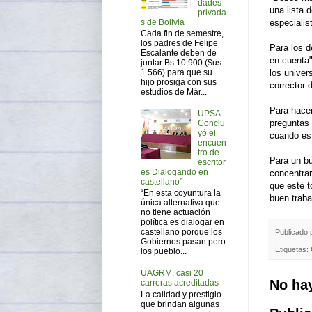
dades
una lista 
privada
s de Bolivia
especialis
Cada fin de semestre,
los padres de Felipe
Para los d
Escalante deben de
en cuenta"
juntar Bs 10.900 ($us
1.566) para que su
los univer
hijo prosiga con sus
corrector 
estudios de Már...
Para hacer
UPSA
preguntas 
Conclu
yó el
cuando est
encuen
tro de
Para un bu
escritor
es Dialogando en
concentrar
castellano”
que esté t
“En esta coyuntura la
buen trabaj
única alternativa que
no tiene actuación
política es dialogar en
castellano porque los
Publicado
Gobiernos pasan pero
Etiquetas:
los pueblo...
UAGRM, casi 20
No ha
carreras acreditadas
La calidad y prestigio
que brindan algunas