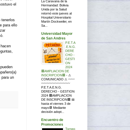
La Caravana de la
sostuvo el
Hermandad: Bolivia
Unida por la Salud
retornó este jueves al
Hospital Universitario
 tenerlos
Martín Dockweiler, en
e para ello
Sa...
izar
Universidad Mayor
ló.
de San Andres
P.E.T.A
s hacen
.E.N.G.
DERE
eguntas,
CHO -
GESTI
ON
o pueden
2024
🟥AMPLIACION DE
mpañero(a)
INSCRIPCION🟥
-
⚠
s para un
COMUNICADO ⚠ 〰〰
〰〰〰〰〰〰〰〰〰
P.E.T.A.E.N.G.
DERECHO - GESTION
2024 🟥AMPLIACION
DE INSCRIPCION🟥 📅
hasta el viernes 3 de
mayo📆 Mediante
decisión adopt...
Encuentro de
Promociones
Torneo