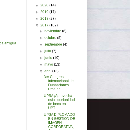
►
2020
(14)
►
2019
(17)
►
2018
(27)
▼
2017
(102)
►
noviembre
(8)
►
octubre
(5)
da antigua
►
septiembre
(4)
►
julio
(7)
►
junio
(10)
►
mayo
(13)
▼
abril
(13)
3er Congreso
Internacional de
Fundaciones
Profund...
UPSA ¡Aprovechá
esta oportunidad
de beca en la
UPT...
UPSA DIPLOMADO
EN GESTION DE
IMAGEN
CORPORATIVA,