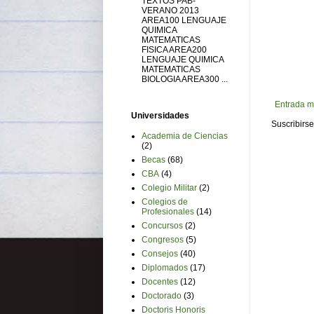
TEXTOS PAB-
VERANO 2013
AREA100 LENGUAJE
QUIMICA
MATEMATICAS
FISICA AREA200
LENGUAJE QUIMICA
MATEMATICAS
BIOLOGIA AREA300 ...
Entrada m
Universidades
Suscribirse
Academia de Ciencias
(2)
Becas
(68)
CBA
(4)
Colegio Militar
(2)
Colegios de
Profesionales
(14)
Concursos
(2)
Congresos
(5)
Consejos
(40)
Diplomados
(17)
Docentes
(12)
Doctorado
(3)
Doctoris Honoris