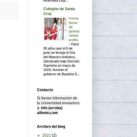
Asamblea Legi...
Colegios de Santa
Cruz
Forma
doras
de
genera
ciones
profes
-
Hace
95 años que el 6 de
junio se festeja el Día
del Maestro boliviano,
(declarado bajo Decreto
Supremo en mayo de
1924, durante el
gobierno de Bautista S...
Contacto
Si tienes informacion de
tu Universidad enviannos
a:
info (arroba)
allinnin.com
Archivo del blog
►
2021
(2)