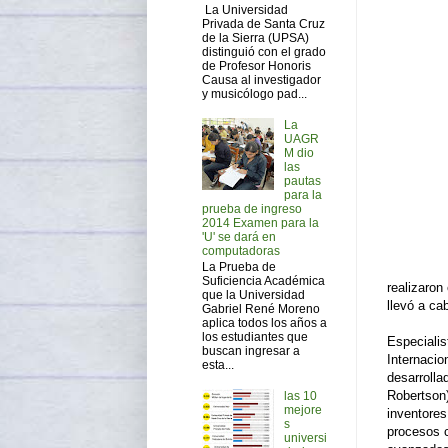
La Universidad
Privada de Santa Cruz
de la Sierra (UPSA)
distinguió con el grado
de Profesor Honoris
Causa al investigador
y musicólogo pad...
La
UAGR
M dio
las
pautas
para la
prueba de ingreso
2014 Examen para la
'U' se dará en
computadoras
La Prueba de
Suficiencia Académica
realizaron
que la Universidad
llevó a ca
Gabriel René Moreno
aplica todos los años a
los estudiantes que
Especialis
buscan ingresar a
Internacio
esta...
desarrolla
Robertson)
las 10
mejore
inventores
s
procesos 
universi