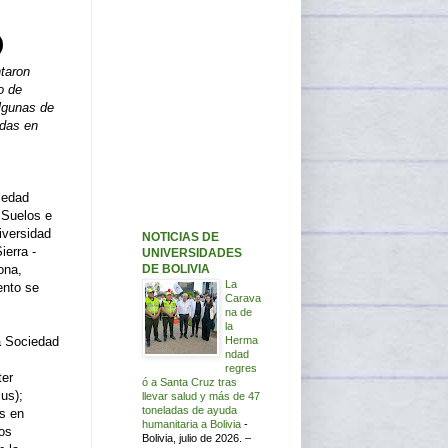
taron
o de
lgunas de
adas en
iedad
 Suelos e
iversidad
NOTICIAS DE
ierra -
UNIVERSIDADES
DE BOLIVIA
ona,
La
ento se
Carava
na de
la
Herma
la Sociedad
ndad
regres
ter
ó a Santa Cruz tras
us);
llevar salud y más de 47
toneladas de ayuda
s en
humanitaria a Bolivia
-
os
Bolivia, julio de 2026. –