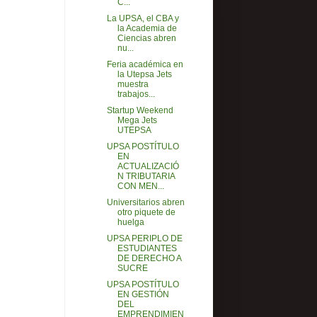
C...
La UPSA, el CBA y
la Academia de
Ciencias abren
nu...
Feria académica en
la Utepsa Jets
muestra
trabajos...
Startup Weekend
Mega Jets
UTEPSA
UPSA POSTÍTULO
EN
ACTUALIZACIÓ
N TRIBUTARIA
CON MEN...
Universitarios abren
otro piquete de
huelga
UPSA PERIPLO DE
ESTUDIANTES
DE DERECHO A
SUCRE
UPSA POSTÍTULO
EN GESTIÓN
DEL
EMPRENDIMIEN