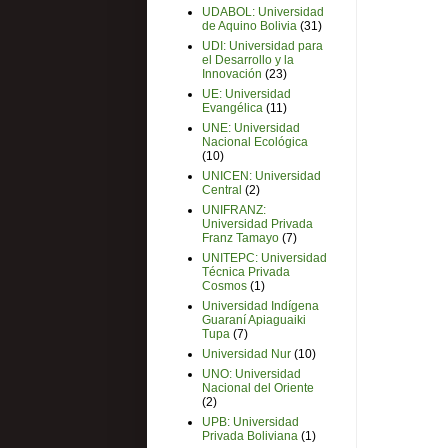
UDABOL: Universidad
de Aquino Bolivia
(31)
UDI: Universidad para
el Desarrollo y la
Innovación
(23)
UE: Universidad
Evangélica
(11)
UNE: Universidad
Nacional Ecológica
(10)
UNICEN: Universidad
Central
(2)
UNIFRANZ:
Universidad Privada
Franz Tamayo
(7)
UNITEPC: Universidad
Técnica Privada
Cosmos
(1)
Universidad Indígena
Guaraní Apiaguaiki
Tupa
(7)
Universidad Nur
(10)
UNO: Universidad
Nacional del Oriente
(2)
UPB: Universidad
Privada Boliviana
(1)