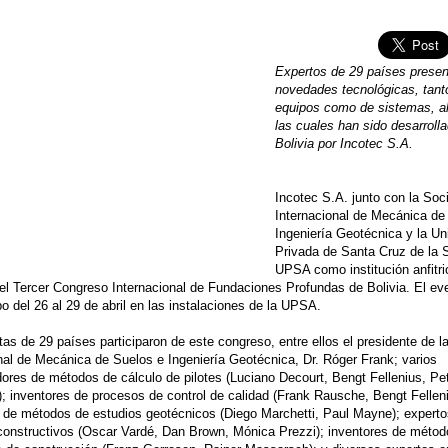
Expertos de 29 países presen
novedades tecnológicas, tant
equipos como de sistemas, a
las cuales han sido desarroll
Bolivia por Incotec S.A.
Incotec S.A. junto con la Soc
Internacional de Mecánica de
Ingeniería Geotécnica y la Un
Privada de Santa Cruz de la S
UPSA como institución anfitri
 el Tercer Congreso Internacional de Fundaciones Profundas de Bolivia. El ev
bo del 26 al 29 de abril en las instalaciones de la UPSA.
tas de 29 países participaron de este congreso, entre ellos el presidente de 
nal de Mecánica de Suelos e Ingeniería Geotécnica, Dr. Róger Frank; varios
dores de métodos de cálculo de pilotes (Luciano Decourt, Bengt Fellenius, Pe
; inventores de procesos de control de calidad (Frank Rausche, Bengt Felleni
 de métodos de estudios geotécnicos (Diego Marchetti, Paul Mayne); experto
constructivos (Oscar Vardé, Dan Brown, Mónica Prezzi); inventores de métod