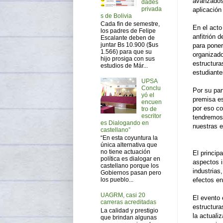
avanzados 
dades
privada
aplicación
s de Bolivia
Cada fin de semestre,
En el acto
los padres de Felipe
anfitrión 
Escalante deben de
juntar Bs 10.900 ($us
para poner
1.566) para que su
organizado
hijo prosiga con sus
estructura
estudios de Már...
estudiante
UPSA
Conclu
Por su par
yó el
premisa es
encuen
por eso co
tro de
escritor
tendremos 
es Dialogando en
nuestras e
castellano”
“En esta coyuntura la
única alternativa que
no tiene actuación
El princip
política es dialogar en
aspectos i
castellano porque los
industrias
Gobiernos pasan pero
efectos en
los pueblo...
UAGRM, casi 20
El evento 
carreras acreditadas
estructura
La calidad y prestigio
la actuali
que brindan algunas