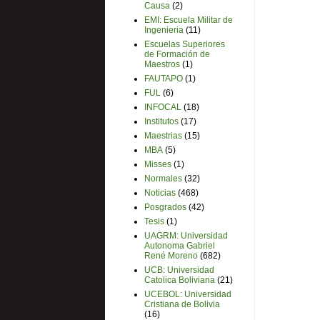
Causa
(2)
EMI: Escuela Militar de
Ingenieria
(11)
Escuelas Superiores
de Formación de
Maestros
(1)
FAUTAPO
(1)
FUL
(6)
INFOCAL
(18)
Institutos
(17)
Maestrias
(15)
MBA
(5)
Misses
(1)
Normales
(32)
Noticias
(468)
Posgrados
(42)
Tesis
(1)
UAGRM: Universidad
Autonoma Gabriel
René Moreno
(682)
UCB: Universidad
Catolica Boliviana
(21)
UCEBOL: Universidad
Cristiana de Bolivia
(16)