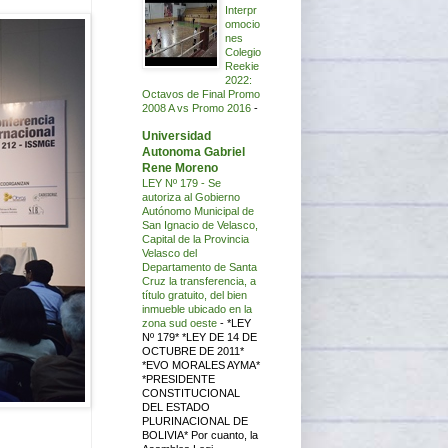
Interpr
omocio
nes
Colegio
Reekie
2022:
Octavos de Final Promo
2008 A vs Promo 2016
-
Universidad
Autonoma Gabriel
Rene Moreno
LEY Nº 179 - Se
autoriza al Gobierno
Autónomo Municipal de
San Ignacio de Velasco,
Capital de la Provincia
Velasco del
Departamento de Santa
Cruz la transferencia, a
título gratuito, del bien
inmueble ubicado en la
zona sud oeste
-
*LEY
Nº 179* *LEY DE 14 DE
OCTUBRE DE 2011*
*EVO MORALES AYMA*
*PRESIDENTE
CONSTITUCIONAL
DEL ESTADO
PLURINACIONAL DE
BOLIVIA* Por cuanto, la