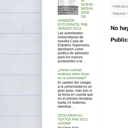
M
NUEVA
Publicado
MODAL
IDAD
Etiquetas:
DE
ADMISIÓN
ESTUDIANTIL PAB
No ha
VERANO 2013
Las autoridades
universitarias de
Public
nuestra Casa de
Estudios Superiores,
aprobaron como
política de admisión
para los nuevos
postulantes a la ...
¿Hasta cuántas
materias debo llevar
en la universidad?
El cambio del colegio
a la universidad es un
gran paso, más aún si
se toma en cuenta que
en el primero llevabas
hasta 14 materias,
mientras ...
DESCARGA los
TEXTOS PAB 2013
UAGRM