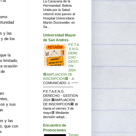
n la
La Caravana de la
Hermandad: Bolivia
Unida por la Salud
retornó este jueves al
 como
Hospital Universitario
rtunidad
Martín Dockweiler, en
Sa...
s y las
Universidad Mayor
 y de los
de San Andres
P.E.T.A
.E.N.G.
DERE
que la
CHO -
o limitado,
GESTI
ta ocasión
ON
2024
 de
🟥AMPLIACION DE
INSCRIPCION🟥
-
⚠
COMUNICADO ⚠ 〰〰
〰〰〰〰〰〰〰〰〰
P.E.T.A.E.N.G.
 en
DERECHO - GESTION
ntes,
2024 🟥AMPLIACION
sos y sus
DE INSCRIPCION🟥 📅
hasta el viernes 3 de
ga.
mayo📆 Mediante
decisión adopt...
es y las
Encuentro de
co, que con
Promociones
as
Torneo