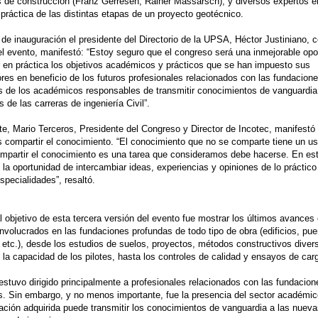
de construcción (Franz Gerresen, Rainer Massarsch); y diversos expertos e
 práctica de las distintas etapas de un proyecto geotécnico.
 de inauguración el presidente del Directorio de la UPSA, Héctor Justiniano,
del evento, manifestó: “Estoy seguro que el congreso será una inmejorable opo
 en práctica los objetivos académicos y prácticos que se han impuesto sus
res en beneficio de los futuros profesionales relacionados con las fundacione
s de los académicos responsables de transmitir conocimientos de vanguardia
s de las carreras de ingeniería Civil”.
te, Mario Terceros, Presidente del Congreso y Director de Incotec, manifestó 
 compartir el conocimiento. “El conocimiento que no se comparte tiene un us
mpartir el conocimiento es una tarea que consideramos debe hacerse. En es
la oportunidad de intercambiar ideas, experiencias y opiniones de lo práctico
specialidades”, resaltó.
al objetivo de esta tercera versión del evento fue mostrar los últimos avances
nvolucrados en las fundaciones profundas de todo tipo de obra (edificios, pue
, etc.), desde los estudios de suelos, proyectos, métodos constructivos diver
 la capacidad de los pilotes, hasta los controles de calidad y ensayos de car
estuvo dirigido principalmente a profesionales relacionados con las fundacion
s. Sin embargo, y no menos importante, fue la presencia del sector académi
zación adquirida puede transmitir los conocimientos de vanguardia a las nuev